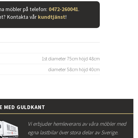
ina möbler på telefon:
0472-260041
.
nt? Kontakta vår
kundtjänst
!
1st diameter 75cm höjd 48cm
diameter 58cm höjd 40cm
CE MED GULDKANT
Vi erbjuder hemleverans av våra möbler med
egna lastbilar över stora delar av Sverige.