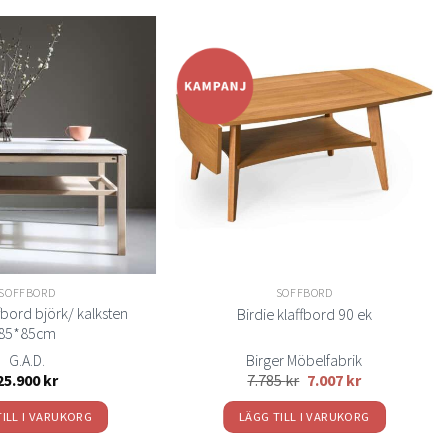
Lägg
Lägg
till i
till i
önskelistan
önskelistan
SOFFBORD
SOFFBORD
bord björk/ kalksten
Birdie klaffbord 90 ek
85*85cm
G.A.D.
Birger Möbelfabrik
25.900
kr
7.785
kr
7.007
kr
TILL I VARUKORG
LÄGG TILL I VARUKORG