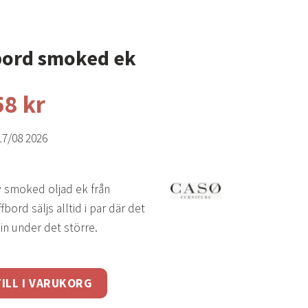
bord smoked ek
58
kr
17/08 2026
v smoked oljad ek från
ord säljs alltid i par där det
in under det större.
d ek mängd
ILL I VARUKORG