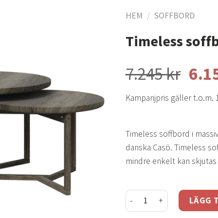
HEM
/
SOFFBORD
Timeless soff
Lägg
till i
7.245
kr
6.1
önskelistan
Kampanjpris gäller t.o.m. 
Timeless soffbord i massi
danska Casö. Timeless soffb
mindre enkelt kan skjutas 
Timeless soffbord smoke
LÄGG T