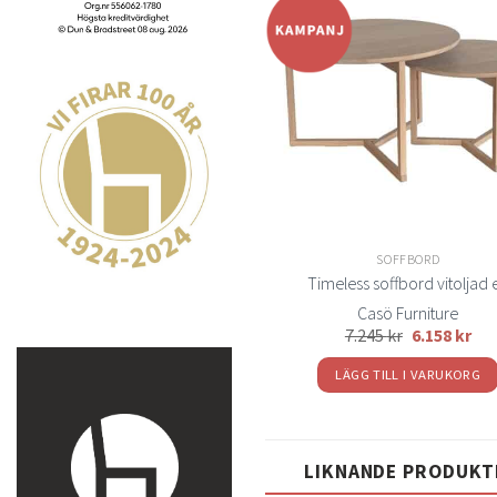
t
önsk
SOFFBORD
Timeless soffbord vitoljad 
Casö Furniture
7.245
kr
6.158
kr
LÄGG TILL I VARUKORG
LIKNANDE PRODUKT