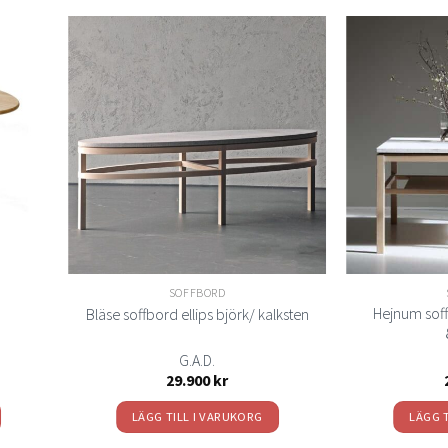
Lägg
Lägg
ill i
till i
elistan
önskelistan
SOFFBORD
Hejnum soff
Bläse soffbord ellips björk/ kalksten
G.A.D.
29.900
kr
LÄGG TILL I VARUKORG
LÄGG 