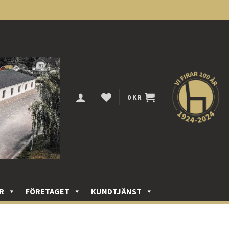
0
KR
R
FÖRETAGET
KUNDTJÄNST