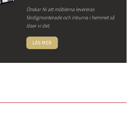
Önskar Ni att möblerna levereras
färdigmonterade och inburna i hemmet så
löser vi det.
LÄS MER