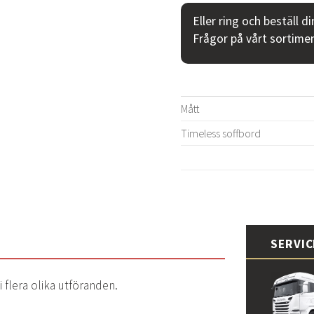
Eller ring och beställ d
Frågor på vårt sortime
Mått
Timeless soffbord
SERVI
i flera olika utföranden.