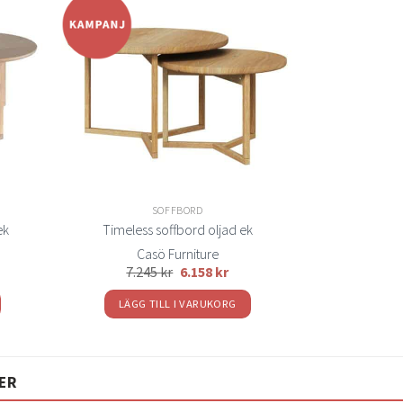
Lägg
Lägg
ill i
till i
elistan
önskelistan
SOFFBORD
ek
Timeless soffbord oljad ek
Casö Furniture
7.245
kr
6.158
kr
LÄGG TILL I VARUKORG
ER