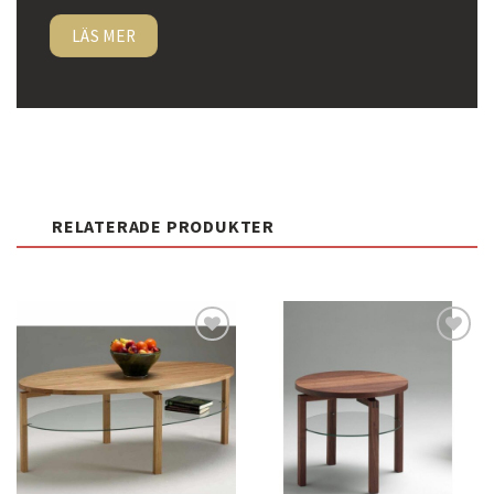
LÄS MER
RELATERADE PRODUKTER
Lägg
Lägg
till i
till i
önskelistan
önskelistan