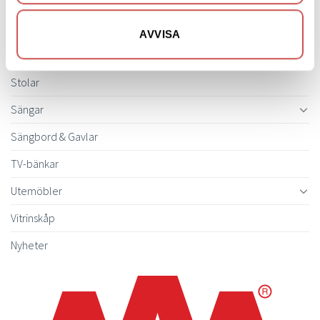
Soffor
Skrivbord
AVVISA
Skänkar & Sideboards
Stolar
Sängar
Sängbord & Gavlar
TV-bänkar
Utemöbler
Vitrinskåp
Nyheter