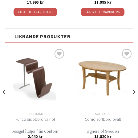
17.995
kr
11.995
kr
LÄGG TILL I VARUKORG
LÄGG TILL I VARUKORG
LIKNANDE PRODUKTER
Lägg
Lägg
till i
till i
önskelistan
önskelistan
SOFFBORD
SOFFBORD
Funco sidobord valnöt
Como soffbord ovalt
Designfåtöljer från Conform
Signera of Sweden
2.440
kr
15.820
kr