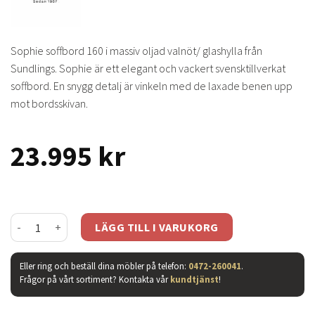
Sophie soffbord 160 i massiv oljad valnöt/ glashylla från
Sundlings. Sophie är ett elegant och vackert svensktillverkat
soffbord. En snygg detalj är vinkeln med de laxade benen upp
mot bordsskivan.
23.995
kr
Sophie soffbord 160 oljad valnöt mängd
LÄGG TILL I VARUKORG
Eller ring och beställ dina möbler på telefon:
0472-260041
.
Frågor på vårt sortiment? Kontakta vår
kundtjänst
!