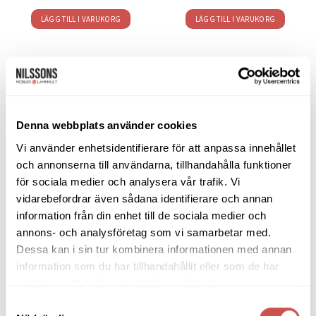
LÄGG TILL I VARUKORG
LÄGG TILL I VARUKORG
SORTIMENT
Denna webbplats använder cookies
Vi använder enhetsidentifierare för att anpassa innehållet
Barbord
och annonserna till användarna, tillhandahålla funktioner
Barstolar & Barpallar
för sociala medier och analysera vår trafik. Vi
vidarebefordrar även sådana identifierare och annan
Belysning
information från din enhet till de sociala medier och
Bokhyllor
annons- och analysföretag som vi samarbetar med.
Dessa kan i sin tur kombinera informationen med annan
Byråer
information som du har tillhandahållit eller som de har
samlat in när du har använt deras tjänster.
Bäddsoffor
Samtyckesval
Bänkar & Pallar