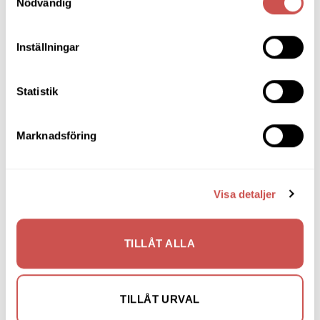
Nödvändig
Fåtöljer
Inställningar
Hallmöbler
Inredning
Statistik
Ljusbelysta Glastavlor
Matbord & Köksbord
Marknadsföring
Matgrupper
Mattor
Visa detaljer
Möbelvård
Pinnsoffor
TILLÅT ALLA
Prissänkta utställningsmöbler
Soffbord
TILLÅT URVAL