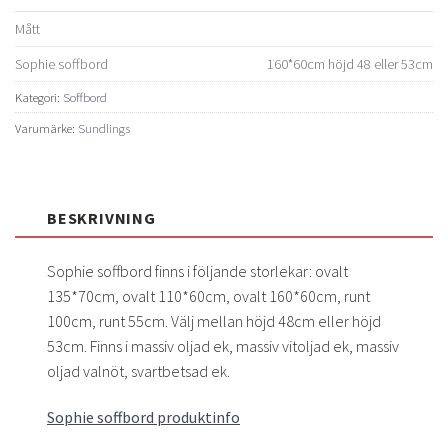
Mått
Sophie soffbord
160*60cm höjd 48 eller 53cm
Kategori:
Soffbord
Varumärke:
Sundlings
BESKRIVNING
Sophie soffbord finns i följande storlekar: ovalt
135*70cm, ovalt 110*60cm, ovalt 160*60cm, runt
100cm, runt 55cm. Välj mellan höjd 48cm eller höjd
53cm. Finns i massiv oljad ek, massiv vitoljad ek, massiv
oljad valnöt, svartbetsad ek.
Sophie soffbord produktinfo