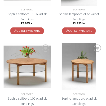
SOFFBORD
SOFFBORD
Sophie soffbord 135 oljad ek
Sophie lampbord oljad valnöt
Sundlings
Sundlings
17.995
kr
13.995
kr
LÄGG TILL I VARUKORG
LÄGG TILL I VARUKORG
Lägg
Lägg
till i
till i
önskelistan
önskelistan
SOFFBORD
SOFFBORD
Sophie soffbord 100 oljad ek
Sophie lampbord oljad ek
Sundlings
Sundlings