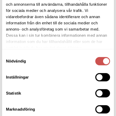
Bänkar & Pallar
och annonserna till användarna, tillhandahålla funktioner
för sociala medier och analysera vår trafik. Vi
Fåtöljer
vidarebefordrar även sådana identifierare och annan
Hallmöbler
information från din enhet till de sociala medier och
annons- och analysföretag som vi samarbetar med.
Inredning
Dessa kan i sin tur kombinera informationen med annan
Ljusbelysta Glastavlor
information som du har tillhandahållit eller som de har
samlat in när du har använt deras tjänster.
Matbord & Köksbord
Samtyckesval
Matgrupper
Nödvändig
Mattor
Inställningar
Möbelvård
Pinnsoffor
Statistik
Prissänkta utställningsmöbler
Marknadsföring
Soffbord