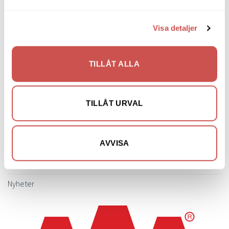
Soffor
Skrivbord
Visa detaljer
Skänkar & Sideboards
TILLÅT ALLA
Stolar
Sängar
TILLÅT URVAL
Sängbord & Gavlar
TV-bänkar
AVVISA
Utemöbler
Vitrinskåp
Nyheter