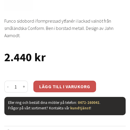
Funco sidobord i formpressad ytfanér i lackad valnöt från
småländska Conform. Ben i borstad metall. Design av Jahn
Aamodt.
2.440
kr
Funco sidobord valnöt mängd
LÄGG TILL I VARUKORG
Eller ring och beställ dina möbler på telefon:
0472-260041
.
Frågor på vårt sortiment? Kontakta vår
kundtjänst
!