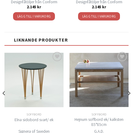
Designfåtöljer från Conform
Designfåtöljer från Conform
2.145
kr
2.145
kr
LÄGG TILL I VARUKORG
LÄGG TILL I VARUKORG
LIKNANDE PRODUKTER
Lägg
Lägg
till i
till i
önskelistan
önskelistan
SOFFBORD
SOFFBORD
Hejnum soffbord ek/ kalksten
Elna sidobord svart/ ek
85*85cm
Signera of Sweden
G.A.D.