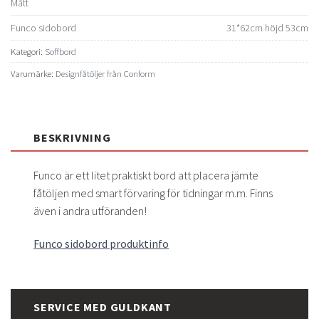
Mått
Funco sidobord
31*62cm höjd 53cm
Kategori:
Soffbord
Varumärke:
Designfåtöljer från Conform
BESKRIVNING
Funco är ett litet praktiskt bord att placera jämte
fåtöljen med smart förvaring för tidningar m.m. Finns
även i andra utföranden!
Funco sidobord produktinfo
SERVICE MED GULDKANT