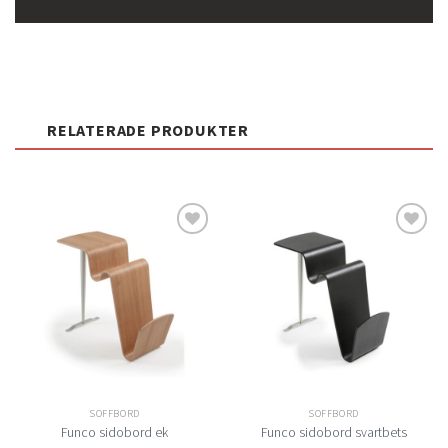
RELATERADE PRODUKTER
Lägg
Lägg
till i
till i
önskelistan
önskelistan
SOFFBORD
SOFFBORD
Funco sidobord ek
Funco sidobord svartbets