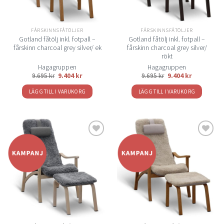
kan
kan
väljas
väljas
på
på
FÅRSKINNSFÅTÖLJER
FÅRSKINNSFÅTÖLJER
produktsidan
produktsidan
Gotland fåtölj inkl. fotpall –
Gotland fåtölj inkl. fotpall –
fårskinn charcoal grey silver/ ek
fårskinn charcoal grey silver/
rökt
Hagagruppen
Hagagruppen
9.695
kr
9.404
kr
9.695
kr
9.404
kr
LÄGG TILL I VARUKORG
LÄGG TILL I VARUKORG
Lägg
Lägg
till i
till i
önskelistan
önskelistan