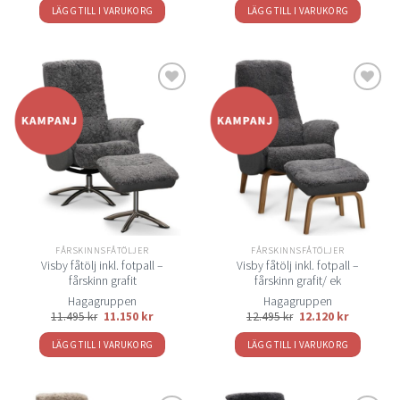
LÄGG TILL I VARUKORG
LÄGG TILL I VARUKORG
Lägg
Lägg
till i
till i
önskelistan
önskelistan
FÅRSKINNSFÅTÖLJER
FÅRSKINNSFÅTÖLJER
Visby fåtölj inkl. fotpall –
Visby fåtölj inkl. fotpall –
fårskinn grafit
fårskinn grafit/ ek
Hagagruppen
Hagagruppen
11.495
kr
11.150
kr
12.495
kr
12.120
kr
LÄGG TILL I VARUKORG
LÄGG TILL I VARUKORG