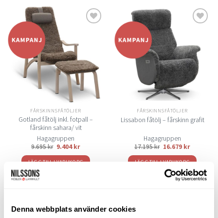
Lägg
Lägg
till i
till i
önskelistan
önskelistan
FÅRSKINNSFÅTÖLJER
FÅRSKINNSFÅTÖLJER
Gotland fåtölj inkl. fotpall –
Lissabon fåtölj – fårskinn grafit
fårskinn sahara/ vit
Hagagruppen
Hagagruppen
9.695
kr
9.404
kr
17.195
kr
16.679
kr
LÄGG TILL I VARUKORG
LÄGG TILL I VARUKORG
Denna webbplats använder cookies