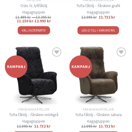
FÅTÖLJER
FÅRSKINNSFÅTÖLJER
produktsidan
produktsidan
Oslo XL lyftfåtölj
Tofta fåtölj – fårskinn grafit
Hagagruppen
Hagagruppen
Prisintervall:
11.495
kr
–
13.395
kr
12.095
kr
11.732
kr
11.495 kr
11.150
kr
-
12.993
kr
till
13.395 kr
VÄLJ ALTERNATIV
LÄGG TILL I VARUKORG
Den
här
produkten
har
flera
Lägg
Lägg
varianter.
till i
till i
De
önskelistan
önskelistan
olika
alternativen
kan
väljas
på
FÅRSKINNSFÅTÖLJER
FÅRSKINNSFÅTÖLJER
produktsidan
Tofta fåtölj – fårskinn mörkgrå
Tofta fåtölj – fårskinn sahara
Hagagruppen
Hagagruppen
12.095
kr
11.732
kr
12.095
kr
11.732
kr