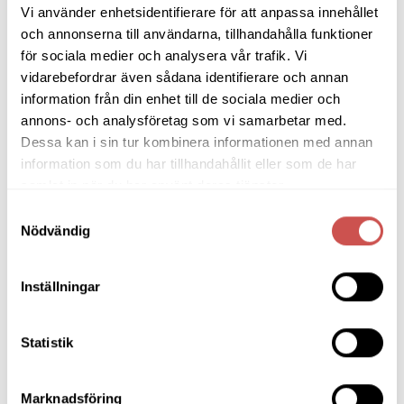
Lägg
Lägg
Vi använder enhetsidentifierare för att anpassa innehållet
till i
till i
och annonserna till användarna, tillhandahålla funktioner
önskelistan
önskelistan
för sociala medier och analysera vår trafik. Vi
vidarebefordrar även sådana identifierare och annan
information från din enhet till de sociala medier och
annons- och analysföretag som vi samarbetar med.
FÅRSKINNSFÅTÖLJER
FÅRSKINNSFÅTÖLJER
Dessa kan i sin tur kombinera informationen med annan
Lissabon fåtölj – fårskinn
Lissabon fåtölj – fårskinn
information som du har tillhandahållit eller som de har
mörkgrå
sahara
samlat in när du har använt deras tjänster.
Hagagruppen
Hagagruppen
17.195
kr
16.679
kr
17.195
kr
16.679
kr
Samtyckesval
Nödvändig
LÄGG TILL I VARUKORG
LÄGG TILL I VARUKORG
Inställningar
Statistik
Lägg
Lägg
till i
till i
önskelistan
önskelistan
Marknadsföring