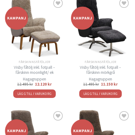
Lägg
Lägg
till i
till i
önskelistan
önskelistan
FÅRSKINNSFÅTÖLJER
FÅRSKINNSFÅTÖLJER
Visby fåtölj inkl. fotpall –
Visby fåtölj inkl. fotpall –
fårskinn moonlight/ ek
fårskinn mörkgrå
Hagagruppen
Hagagruppen
12.495
kr
12.120
kr
11.495
kr
11.150
kr
LÄGG TILL I VARUKORG
LÄGG TILL I VARUKORG
Lägg
Lägg