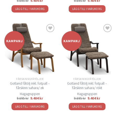
9.695
kr
9.404
kr
9.695
kr
9.404
kr
LÄGG TILL I VARUKORG
LÄGG TILL I VARUKORG
Lägg
Lägg
till i
till i
önskelistan
önskelistan
FÅRSKINNSFÅTÖLJER
FÅRSKINNSFÅTÖLJER
Gotland fåtölj inkl. fotpall –
Gotland fåtölj inkl. fotpall –
fårskinn sahara/ ek
fårskinn sahara/ rökt
Hagagruppen
Hagagruppen
9.695
kr
9.404
kr
9.695
kr
9.404
kr
LÄGG TILL I VARUKORG
LÄGG TILL I VARUKORG