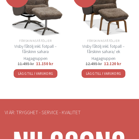
till i
till i
önskelistan
önskelistan
FÅRSKINNSFÅTÖLJER
FÅRSKINNSFÅTÖLJER
Visby fåtölj inkl. fotpall –
Visby fåtölj inkl. fotpall –
fårskinn sahara
fårskinn sahara/ ek
Hagagruppen
Hagagruppen
11.495
kr
11.150
kr
12.495
kr
12.120
kr
LÄGG TILL I VARUKORG
LÄGG TILL I VARUKORG
VI ÄR: TRYGGHET - SERVICE - KVALITET