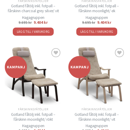
FÅRSKINNSFÅTÖLJER
FÅRSKINNSFÅTÖLJER
Gotland fåtölj inkl. fotpall –
Gotland fåtölj inkl. fotpall –
fårskinn charcoal grey silver/ vit
fårskinn moonlight/ ek
Hagagruppen
Hagagruppen
9.695
kr
9.404
kr
9.695
kr
9.404
kr
LÄGG TILL I VARUKORG
LÄGG TILL I VARUKORG
Lägg
Lägg
till i
till i
önskelistan
önskelistan
FÅRSKINNSFÅTÖLJER
FÅRSKINNSFÅTÖLJER
Gotland fåtölj inkl. fotpall –
Gotland fåtölj inkl. fotpall –
fårskinn moonlight/ rökt
fårskinn moonlight/ vit
Hagagruppen
Hagagruppen