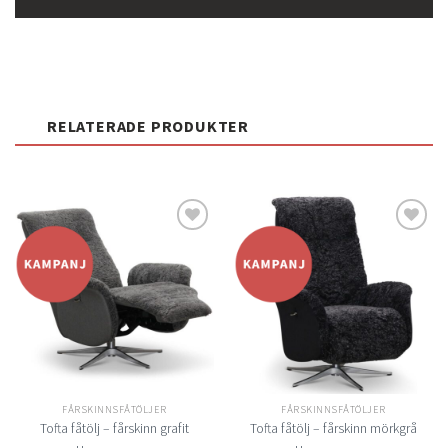
RELATERADE PRODUKTER
Lägg
Lägg
till i
till i
önskelistan
önskelistan
FÅRSKINNSFÅTÖLJER
FÅRSKINNSFÅTÖLJER
Tofta fåtölj – fårskinn grafit
Tofta fåtölj – fårskinn mörkgrå