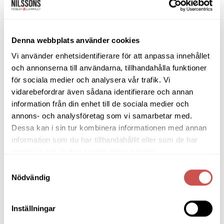
Bänkar & Pallar
Fåtöljer
Clubfåtöljer
Denna webbplats använder cookies
Fårskinnsfåtöljer
Vi använder enhetsidentifierare för att anpassa innehållet
Liggfåtöljer
och annonserna till användarna, tillhandahålla funktioner
för sociala medier och analysera vår trafik. Vi
Loungefåtöljer
vidarebefordrar även sådana identifierare och annan
Reclinerfåtöljer
information från din enhet till de sociala medier och
Skinnfåtöljer
annons- och analysföretag som vi samarbetar med.
Snurrfåtöljer
Dessa kan i sin tur kombinera informationen med annan
Tygfåtöljer
information som du har tillhandahållit eller som de har
samlat in när du har använt deras tjänster.
Hallmöbler
Samtyckesval
Nödvändig
Inredning
Ljusbelysta Glastavlor
Inställningar
Matbord & Köksbord