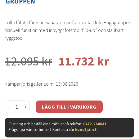
Tofta fåtölj i fårskinn Sahara/ snurrfot i metall från Hagagruppen.
Manuell funktion med inbyggt fotstöd ”flip-up” och ställbart
ryggstöd.
12.095
kr
11.732
kr
Kampanjpris gäller t.o.m. 13/08 2026
Tofta fåtölj - fårskinn sahara mängd
LÄGG TILL I VARUKORG
Eller ring och beställ dina möbler på telefon:
0472-260041
.
Frågor på vårt sortiment? Kontakta vår
kundtjänst
!