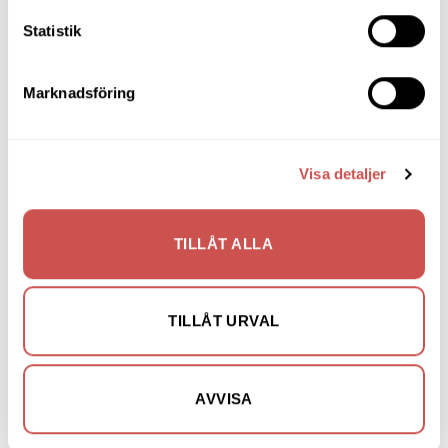
Matgrupper
Statistik
Mattor
Marknadsföring
Möbelvård
Pinnsoffor
Visa detaljer
Prissänkta utställningsmöbler
Soffbord
TILLÅT ALLA
Soffor
Skrivbord
TILLÅT URVAL
Skänkar & Sideboards
Stolar
AVVISA
Sängar
Sängbord & Gavlar