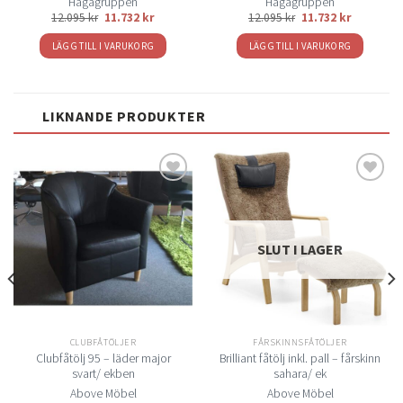
Hagagruppen
Hagagruppen
12.095
kr
11.732
kr
12.095
kr
11.732
kr
LÄGG TILL I VARUKORG
LÄGG TILL I VARUKORG
LIKNANDE PRODUKTER
Lägg
Lägg
till i
till i
önskelistan
önskelistan
SLUT I LAGER
CLUBFÅTÖLJER
FÅRSKINNSFÅTÖLJER
Clubfåtölj 95 – läder major
Brilliant fåtölj inkl. pall – fårskinn
svart/ ekben
sahara/ ek
Above Möbel
Above Möbel