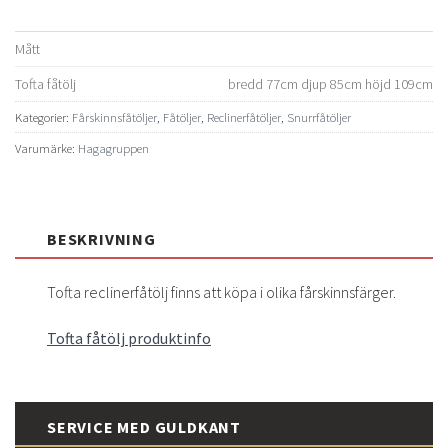
Mått
Tofta fåtölj
bredd 77cm djup 85cm höjd 109cm
Kategorier:
Fårskinnsfåtöljer
,
Fåtöljer
,
Reclinerfåtöljer
,
Snurrfåtöljer
Varumärke:
Hagagruppen
BESKRIVNING
Tofta reclinerfåtölj finns att köpa i olika fårskinnsfärger.
Tofta fåtölj produktinfo
SERVICE MED GULDKANT