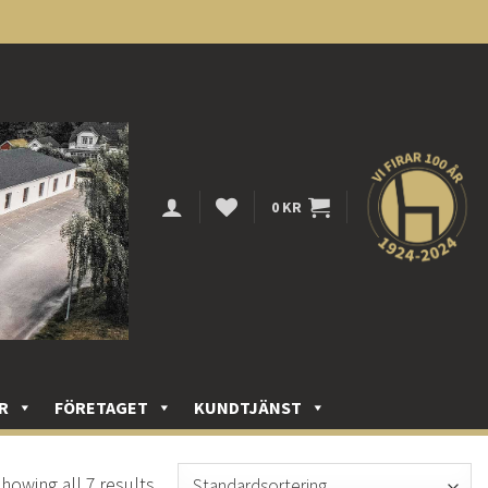
0
KR
R
FÖRETAGET
KUNDTJÄNST
howing all 7 results