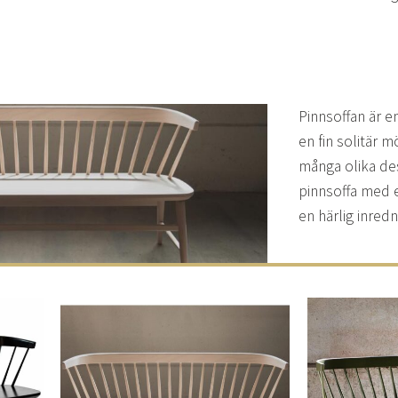
Pinnsoffan är e
en fin solitär 
många olika des
pinnsoffa med e
en härlig inred
Lägg
Lägg
ill i
till i
elistan
önskelistan