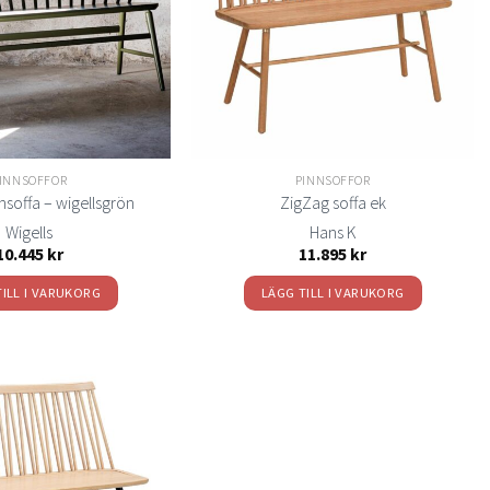
INNSOFFOR
PINNSOFFOR
nsoffa – wigellsgrön
ZigZag soffa ek
Wigells
Hans K
10.445
kr
11.895
kr
TILL I VARUKORG
LÄGG TILL I VARUKORG
Lägg
till i
önskelistan