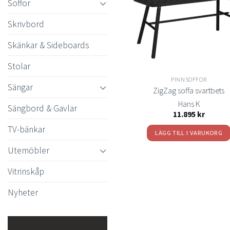
Soffor
olika
Skrivbord
alternativen
kan
Skänkar & Sideboards
väljas
på
Stolar
produktsida
PINNSOFFOR
Sängar
ZigZag soffa svartbets
Hans K
Sängbord & Gavlar
11.895
kr
TV-bänkar
LÄGG TILL I VARUKORG
Utemöbler
Vitrinskåp
Nyheter