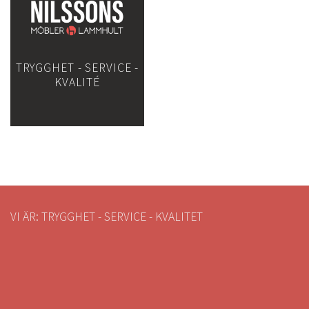
TRYGGHET - SERVICE -
KVALITÉ
VI ÄR: TRYGGHET - SERVICE - KVALITET