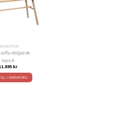
INNSOFFOR
soffa vitoljad ek
Hans K
11.895
kr
TILL I VARUKORG