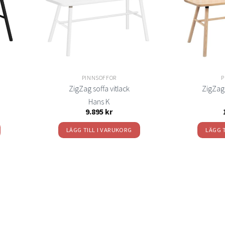
n
PINNSOFFOR
P
ZigZag soffa vitlack
ZigZag 
Hans K
9.895
kr
LÄGG TILL I VARUKORG
LÄGG 