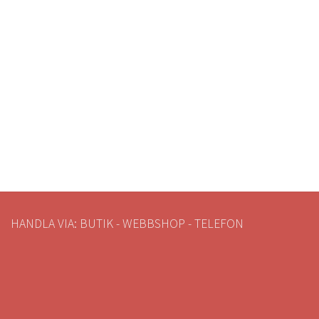
HANDLA VIA: BUTIK - WEBBSHOP - TELEFON