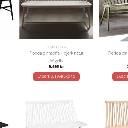
PINNSOFFOR
P
Florida pinnsoffa – björk natur
Florida pin
Wigells
isintervall:
9.495
kr
495 kr
LÄGG TILL I VARUKORG
LÄGG 
.295 kr
Lägg
Lägg
ill i
till i
elistan
önskelistan