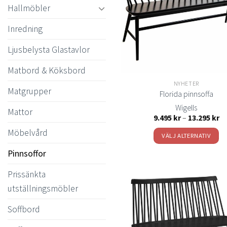
Hallmöbler
Inredning
Ljusbelysta Glastavlor
Matbord & Köksbord
NYHETER
Matgrupper
Florida pinnsoffa
Wigells
Mattor
Pr
9.495
kr
–
13.295
kr
9.
till
Möbelvård
VÄLJ ALTERNATIV
13
Den
Pinnsoffor
här
Prissänkta
produkten
har
utställningsmöbler
flera
Soffbord
varianter.
t
önsk
De