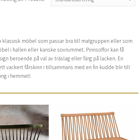
n klassisk möbel som passar bra till matgruppen eller som
möbel i hallen eller kanske sovrummet. Pinnsoffor kan få
ign beroende på val av träslag eller färg på lacken. En
tt vackert fårskinn i tillsammans med en fin kudde blir till
ning i hemmet!
Lägg
Lägg
till i
till i
önskelistan
önskelistan