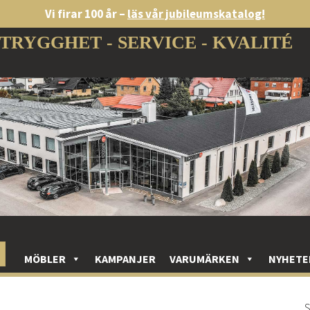
Vi firar 100 år –
läs vår jubileumskatalog!
TRYGGHET - SERVICE - KVALITÉ
MÖBLER
KAMPANJER
VARUMÄRKEN
NYHETE
S