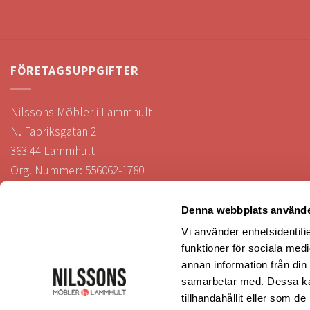
FÖRETAGSUPPGIFTER
Nilssons Möbler i Lammhult
N. Fabriksgatan 2
363 44 Lammhult
Org. Nummer: 556062-1780
Bank: Handelsbanken
Bankgiro: 275-4836
Denna webbplats använde
Vi använder enhetsidentifie
funktioner för sociala medi
KUNDTJÄNST
annan information från din
samarbetar med. Dessa kan
tillhandahållit eller som d
Köp- och leveransvillkor