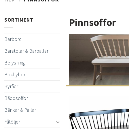
Pinnsoffor
SORTIMENT
Barbord
Barstolar & Barpallar
Belysning
Bokhyllor
Byråer
Bäddsoffor
Bänkar & Pallar
Fåtöljer
t
önsk