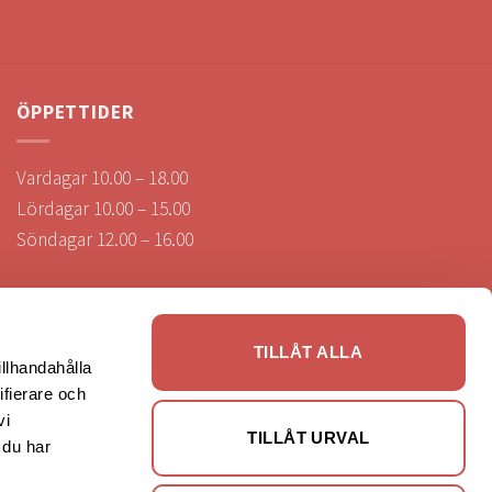
ÖPPETTIDER
Vardagar 10.00 – 18.00
Lördagar 10.00 – 15.00
Söndagar 12.00 – 16.00
Visa öppettider under helgdagar & storhelger.
TILLÅT ALLA
illhandahålla
ifierare och
SÄKRA BETALNINGAR
vi
TILLÅT URVAL
 du har