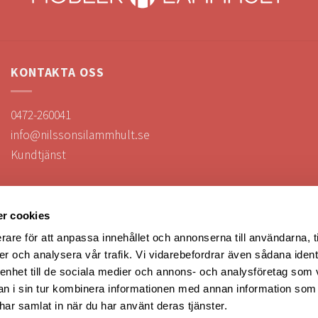
KONTAKTA OSS
0472-260041
info@nilssonsilammhult.se
Kundtjänst
Hitta till oss
r cookies
rare för att anpassa innehållet och annonserna till användarna, t
er och analysera vår trafik. Vi vidarebefordrar även sådana ident
FÖLJ OSS
 enhet till de sociala medier och annons- och analysföretag som 
 i sin tur kombinera informationen med annan information som
e har samlat in när du har använt deras tjänster.
Följ oss i sociala medier!