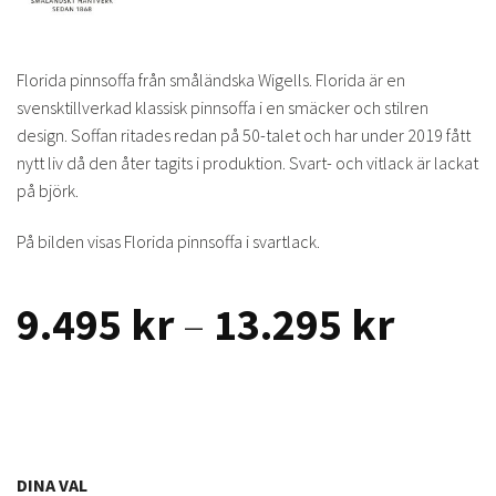
Florida pinnsoffa från småländska Wigells. Florida är en
svensktillverkad klassisk pinnsoffa i en smäcker och stilren
design. Soffan ritades redan på 50-talet och har under 2019 fått
nytt liv då den åter tagits i produktion. Svart- och vitlack är lackat
på björk.
På bilden visas Florida pinnsoffa i svartlack.
Prisin
9.495
kr
–
13.295
kr
9.495
till
13.29
DINA VAL