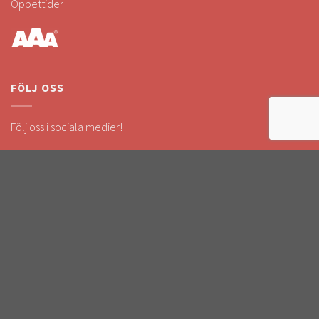
Öppettider
FÖLJ OSS
Följ oss i sociala medier!
Håll dig uppdaterad om kampanjer & nyheter.
SÄKRA BETALNINGAR