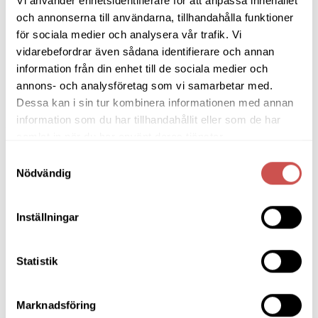
Vi använder enhetsidentifierare för att anpassa innehållet
och annonserna till användarna, tillhandahålla funktioner
för sociala medier och analysera vår trafik. Vi
vidarebefordrar även sådana identifierare och annan
information från din enhet till de sociala medier och
Lägg
Lägg
annons- och analysföretag som vi samarbetar med.
till i
till i
önskelistan
önskelistan
Dessa kan i sin tur kombinera informationen med annan
information som du har tillhandahållit eller som de har
samlat in när du har använt deras tjänster.
Samtyckesval
Nödvändig
INREDNING
FÅRSKINNSFÅTÖLJER
Furiren fåtölj inkl. pall – fårskinn
Serveringsbräda ek
koks/ ek
Inställningar
Andersen
Bröderna Anderssons
Prisintervall:
Det
Det
419
kr
–
839
kr
22.980
kr
20.495
kr
419 kr
ursprungliga
nuvarand
till
priset
priset
VÄLJ ALTERNATIV
LÄGG TILL I VARUKORG
839 kr
var:
är:
Statistik
22.980 kr.
20.495 kr.
Den
här
produkten
Marknadsföring
har