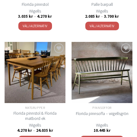
Florida pinnstol
Palle barpall
Wigells
Wigells
Prisintervall:
Prisinterval
3.035
kr
–
4.270
kr
2.085
kr
–
3.700
kr
3.035 kr
2.085 kr
till
till
VÄLJ ALTERNATIV
VÄLJ ALTERNATIV
4.270 kr
3.700 kr
Den
Den
här
här
produkten
produkten
har
har
flera
flera
Lägg
Lägg
varianter.
varianter.
till i
till i
De
De
önskelistan
önskelistan
olika
olika
alternativen
alternativen
kan
kan
väljas
väljas
på
på
MATGRUPPER
PINNSOFFOR
produktsidan
produktsidan
Florida pinnstol & Florida
Florida pinnsoffa – wigellsgrön
matbord ek
Wigells
Wigells
Prisintervall:
4.270
kr
–
24.035
kr
10.445
kr
4.270 kr