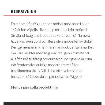
BESKRIVNING
En möbel från Wigells är en möbel med anor. I över
140 år har Wigells tillverkat pinnstolar i Malmbäck i
Småland. Idag är utbudet dock större än så. Numera
tillverkas även bord och flera olika modeller av stolar.
Den gemensamma nämnaren är dock densamma. Det
ska vara möbler med hög kvalitet i genuint material.
Allt från idé till färdig produkt sker i de egna lokalerna
där femtontalet duktiga medarbetare håller
traditionerna vid liv. Vill du ha ett stycke svenskt
hantverk, så köper du en pinnsoffa från Wigells!
Florida pinnsoffa produktinfo