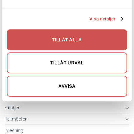
flera
SORTIMENT
varianter.
De
Visa detaljer
olika
Barbord
alternativen
kan
Barstolar & Barpallar
TILLÅT ALLA
väljas
på
Belysning
produktsidan
Bokhyllor
TILLÅT URVAL
Byråer
Bäddsoffor
AVVISA
Bänkar & Pallar
Fåtöljer
Hallmöbler
Inredning