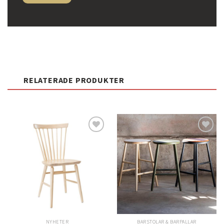
RELATERADE PRODUKTER
Lägg
Lägg
till i
till i
önskelistan
önskelistan
NYHETER
BARSTOLAR & BARPALLAR