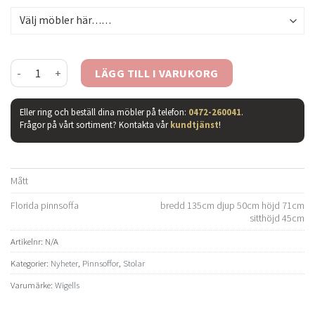
Florida pinnsoffa mängd
LÄGG TILL I VARUKORG
Eller ring och beställ dina möbler på telefon:
0472-260041
.
Frågor på vårt sortiment? Kontakta vår
kundtjänst
!
Mått
Florida pinnsoffa
bredd 135cm djup 50cm höjd 71cm
sitthöjd 45cm
Artikelnr:
N/A
Kategorier:
Nyheter
,
Pinnsoffor
,
Stolar
Varumärke:
Wigells