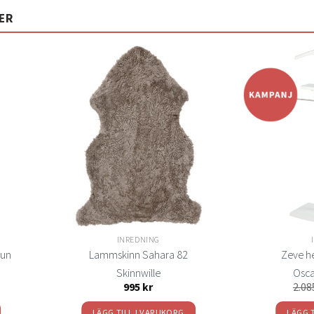
ER
Lägg
Lägg
ill i
till i
elistan
önskelistan
INREDNING
run
Lammskinn Sahara 82
Zeve he
Skinnwille
Osca
995
kr
2.0
LÄGG TILL I VARUKORG
LÄGG 