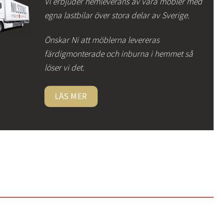
Vi erbjuder hemleverans av våra möbler med
egna lastbilar över stora delar av Sverige.
Önskar Ni att möblerna levereras
färdigmonterade och inburna i hemmet så
löser vi det.
LÄS MER