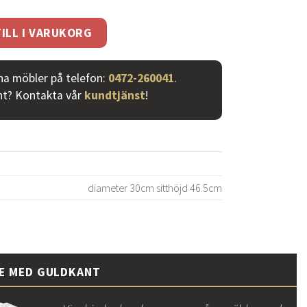
ILL I VARUKORG
ina möbler på telefon:
0472-260041
.
nt? Kontakta vår
kundtjänst
!
diameter 30cm sitthöjd 46.5cm
CE MED GULDKANT