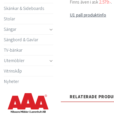
Finns även i ask
2.579:-
.
Skänkar & Sideboards
U1 pall produktinfo
Stolar
Sängar
Sängbord & Gavlar
TV-bänkar
Utemöbler
Vitrinskåp
Nyheter
RELATERADE PROD