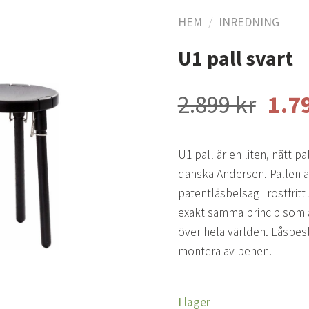
HEM
/
INREDNING
U1 pall svart
Lägg
till i
Det
2.899
kr
1.7
önskelistan
ursp
pris
U1 pall är en liten, nätt pa
var:
danska Andersen. Pallen 
2.89
patentlåsbelsag i rostfritt
exakt samma princip som ä
över hela världen. Låsbesl
montera av benen.
I lager