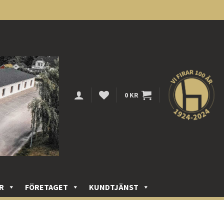
0
KR
R
FÖRETAGET
KUNDTJÄNST