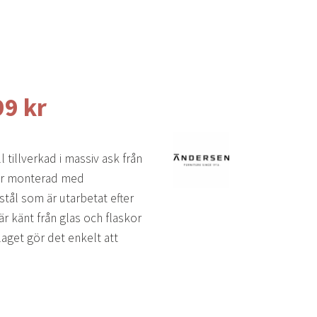
Det
99
kr
rungliga
nuvarande
et
priset
ll tillverkad i massiv ask från
är:
är monterad med
9 kr.
1.799 kr.
 stål som är utarbetat efter
r känt från glas och flaskor
aget gör det enkelt att