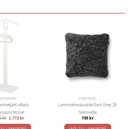
Lägg
Lägg
till i
till i
önskelistan
önskelistan
INREDNING
INREDNING
rrbetjänt vitlack
Lammskinnskudde Dark Grey 29
rssons Möbel
Skinnwille
85
kr
1.772
kr
795
kr
TILL I VARUKORG
LÄGG TILL I VARUKORG