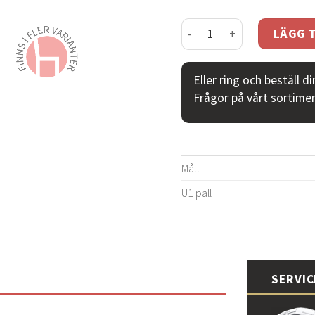
U1 pall svart mängd
LÄGG T
Eller ring och beställ d
Frågor på vårt sortime
Mått
U1 pall
SERVI