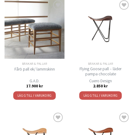
Lägg
Lägg
till i
till i
önskelistan
önskelistan
BÄNKAR & PALLAR
BÄNKAR & PALLAR
Flying Goose pall – läder
Fårö pall ek/ lammskinn
pampa chocolate
G.A.D.
Cuero Design
17.900
kr
2.850
kr
LÄGG TILL I VARUKORG
LÄGG TILL I VARUKORG
Lägg
Lägg