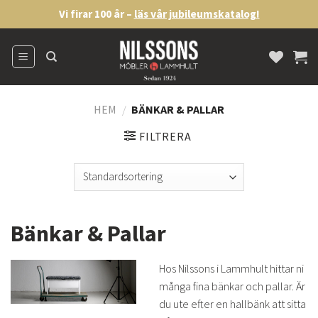
Skip
Vi firar 100 år –
läs vår jubileumskatalog!
to
content
HEM
/
BÄNKAR & PALLAR
FILTRERA
Bänkar & Pallar
Hos Nilssons i Lammhult hittar ni
många fina bänkar och pallar. Är
du ute efter en hallbänk att sitta