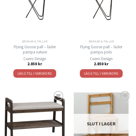
till i
till i
önskelistan
önskelistan
BÄNKAR & PALLAR
BÄNKAR & PALLAR
Flying Goose pall – läder
Flying Goose pall – läder
pampa nature
pampa polo
Cuero Design
Cuero Design
2.850
kr
2.850
kr
LÄGG TILL I VARUKORG
LÄGG TILL I VARUKORG
Lägg
Lägg
till i
till i
önskelistan
önskelistan
SLUT I LAGER