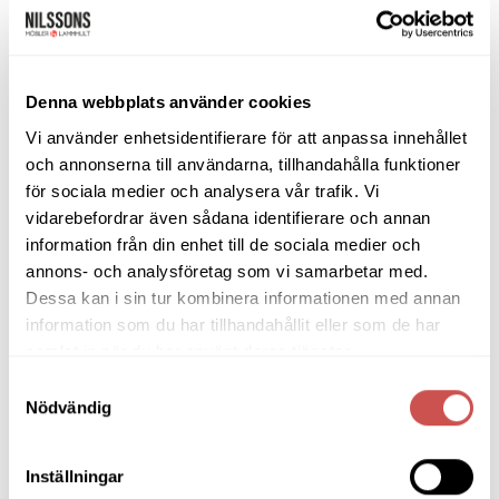
Lägg
Lägg
till i
till i
önskelistan
önskelistan
Denna webbplats använder cookies
Vi använder enhetsidentifierare för att anpassa innehållet
och annonserna till användarna, tillhandahålla funktioner
BÄNKAR & PALLAR
BÄNKAR & PALLAR
Cora bänk svartbetsad ek/
Cora bänk svartbetsad ek/
för sociala medier och analysera vår trafik. Vi
fårskinn brun
fårskinn ljusgrå
vidarebefordrar även sådana identifierare och annan
Oscarssons Möbel
Oscarssons Möbel
information från din enhet till de sociala medier och
6.280
kr
5.338
kr
6.280
kr
5.338
kr
annons- och analysföretag som vi samarbetar med.
LÄGG TILL I VARUKORG
LÄGG TILL I VARUKORG
Dessa kan i sin tur kombinera informationen med annan
information som du har tillhandahållit eller som de har
samlat in när du har använt deras tjänster.
Samtyckesval
Nödvändig
Lägg
Lägg
till i
till i
önskelistan
önskelistan
Inställningar