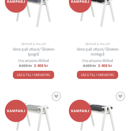
Lägg
Lägg
till i
till i
önskelistan
önskelistan
BÄNKAR & PALLAR
BÄNKAR & PALLAR
Alme pall vitlack/ fårskinn
Alme pall vitlack/ fårskinn
ljusgrå
mörkgrå
Oscarssons Möbel
Oscarssons Möbel
4.009
kr
3.408
kr
4.009
kr
3.408
kr
LÄGG TILL I VARUKORG
LÄGG TILL I VARUKORG
Lägg
Lägg
till i
till i
önskelistan
önskelistan