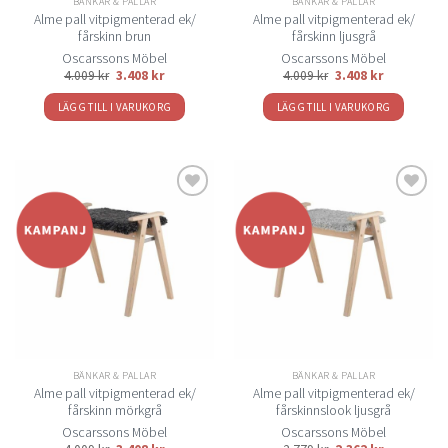
BÄNKAR & PALLAR
BÄNKAR & PALLAR
Alme pall vitpigmenterad ek/
Alme pall vitpigmenterad ek/
fårskinn brun
fårskinn ljusgrå
Oscarssons Möbel
Oscarssons Möbel
4.009
kr
3.408
kr
4.009
kr
3.408
kr
LÄGG TILL I VARUKORG
LÄGG TILL I VARUKORG
Lägg
Lägg
till i
till i
önskelistan
önskelistan
BÄNKAR & PALLAR
BÄNKAR & PALLAR
Alme pall vitpigmenterad ek/
Alme pall vitpigmenterad ek/
fårskinn mörkgrå
fårskinnslook ljusgrå
Oscarssons Möbel
Oscarssons Möbel