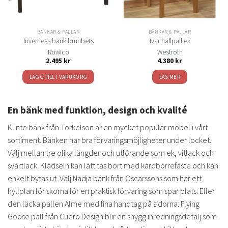
BÄNKAR & PALLAR
BÄNKAR & PALLAR
Inverness bänk brunbets
Ivar hallpall ek
Rowico
Westroth
2.495
kr
4.380
kr
LÄGG TILL I VARUKORG
LÄS MER
En bänk med funktion, design och kvalité
Klinte bänk från Torkelson är en mycket populär möbel i vårt
sortiment. Bänken har bra förvaringsmöjligheter under locket.
Välj mellan tre olika längder och utförande som ek, vitlack och
svartlack. Klädseln kan lätt tas bort med kardborrefäste och kan
enkelt bytas ut. Välj Nadja bänk från Oscarssons som har ett
hyllplan för skorna för en praktisk förvaring som spar plats. Eller
den läcka pallen Alme med fina handtag på sidorna. Flying
Goose pall från Cuero Design blir en snygg inredningsdetalj som