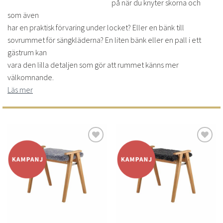
på när du knyter skorna och
som även
har en praktisk förvaring under locket? Eller en bänk till
sovrummet för sängkläderna? En liten bänk eller en pall i ett
gästrum kan
vara den lilla detaljen som gör att rummet känns mer
välkomnande.
Läs mer
Lägg
Lägg
till i
till i
önskelistan
önskelistan