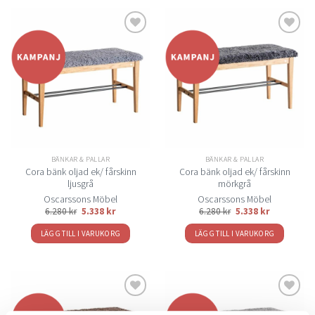
Lägg
Lägg
till i
till i
önskelistan
önskelistan
BÄNKAR & PALLAR
BÄNKAR & PALLAR
Cora bänk oljad ek/ fårskinn
Cora bänk oljad ek/ fårskinn
ljusgrå
mörkgrå
Oscarssons Möbel
Oscarssons Möbel
6.280
kr
5.338
kr
6.280
kr
5.338
kr
LÄGG TILL I VARUKORG
LÄGG TILL I VARUKORG