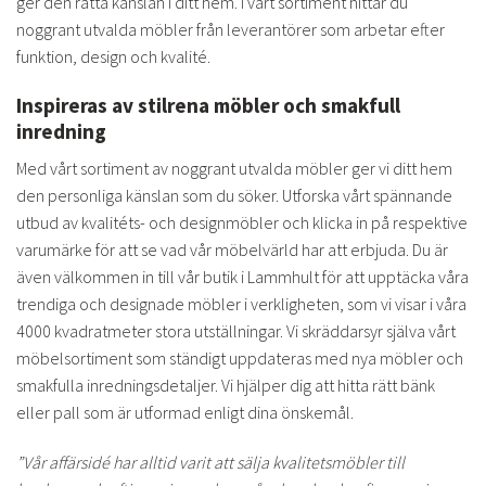
ger den rätta känslan i ditt hem. I vårt sortiment hittar du
noggrant utvalda möbler från leverantörer som arbetar efter
funktion, design och kvalité.
Inspireras av stilrena möbler och smakfull
inredning
Med vårt sortiment av noggrant utvalda möbler ger vi ditt hem
den personliga känslan som du söker. Utforska vårt spännande
utbud av kvalitéts- och designmöbler och klicka in på respektive
varumärke för att se vad vår möbelvärld har att erbjuda. Du är
även välkommen in till vår butik i Lammhult för att upptäcka våra
trendiga och designade möbler i verkligheten, som vi visar i våra
4000 kvadratmeter stora utställningar. Vi skräddarsyr själva vårt
möbelsortiment som ständigt uppdateras med nya möbler och
smakfulla inredningsdetaljer. Vi hjälper dig att hitta rätt bänk
eller pall som är utformad enligt dina önskemål.
”Vår affärsidé har alltid varit att sälja kvalitetsmöbler till