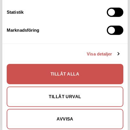
Statistik
BÄNKAR & PALLAR
BÄNKAR & PALLAR
Cora bänk svartbetsad ek/
Cora bänk vitpigmenterad ek/
Marknadsföring
fårskinn mörkgrå
fårskinn brun
Oscarssons Möbel
Oscarssons Möbel
6.280
kr
5.338
kr
6.280
kr
5.338
kr
LÄGG TILL I VARUKORG
LÄGG TILL I VARUKORG
Visa detaljer
TILLÅT ALLA
Lägg
Lägg
till i
till i
TILLÅT URVAL
önskelistan
önskelistan
AVVISA