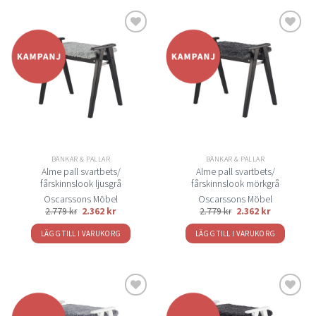
Lägg
Lägg
till i
till i
önskelistan
önskelistan
BÄNKAR & PALLAR
BÄNKAR & PALLAR
Alme pall svartbets/
Alme pall svartbets/
fårskinnslook ljusgrå
fårskinnslook mörkgrå
Oscarssons Möbel
Oscarssons Möbel
2.779
kr
2.362
kr
2.779
kr
2.362
kr
LÄGG TILL I VARUKORG
LÄGG TILL I VARUKORG