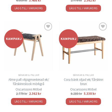
4.009
kr
3.408
kr
2.779
kr
2.362
kr
LÄGG TILL I VARUKORG
LÄGG TILL I VARUKORG
Lägg
Lägg
till i
till i
önskelistan
önskelistan
BÄNKAR & PALLAR
BÄNKAR & PALLAR
Alme pall vitpigmenterad ek/
Cora bänk oljad ek/ fårskinn
fårskinnslook mörkgrå
brun
Oscarssons Möbel
Oscarssons Möbel
2.779
kr
2.362
kr
6.280
kr
5.338
kr
LÄGG TILL I VARUKORG
LÄGG TILL I VARUKORG