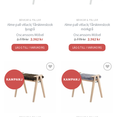
BÄNKAR & PALLAR
BÄNKAR & PALLAR
Alme pall vitlack/ fårskinnslook
Alme pall vitlack/ fårskinnslook
ljusgrå
mörkgrå
Oscarssons Möbel
Oscarssons Möbel
2.779
kr
2.362
kr
2.779
kr
2.362
kr
LÄGG TILL I VARUKORG
LÄGG TILL I VARUKORG
Lägg
Lägg
till i
till i
önskelistan
önskelistan