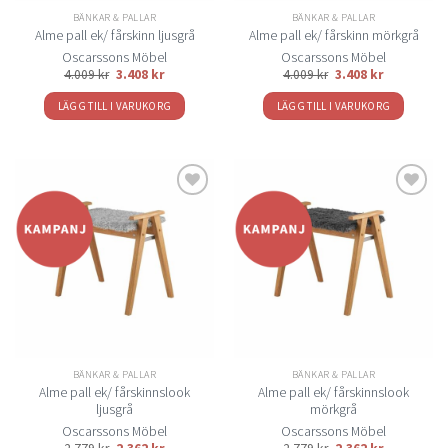
BÄNKAR & PALLAR
BÄNKAR & PALLAR
Alme pall ek/ fårskinn ljusgrå
Alme pall ek/ fårskinn mörkgrå
Oscarssons Möbel
Oscarssons Möbel
4.009
kr
3.408
kr
4.009
kr
3.408
kr
LÄGG TILL I VARUKORG
LÄGG TILL I VARUKORG
Lägg
Lägg
till i
till i
önskelistan
önskelistan
BÄNKAR & PALLAR
BÄNKAR & PALLAR
Alme pall ek/ fårskinnslook
Alme pall ek/ fårskinnslook
ljusgrå
mörkgrå
Oscarssons Möbel
Oscarssons Möbel