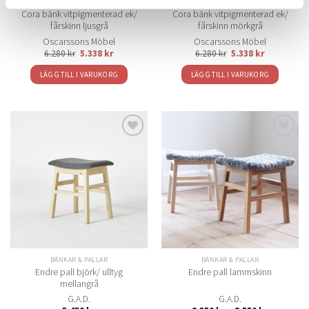
BÄNKAR & PALLAR
BÄNKAR & PALLAR
Cora bänk vitpigmenterad ek/
Cora bänk vitpigmenterad ek/
fårskinn ljusgrå
fårskinn mörkgrå
Oscarssons Möbel
Oscarssons Möbel
6.280
kr
5.338
kr
6.280
kr
5.338
kr
LÄGG TILL I VARUKORG
LÄGG TILL I VARUKORG
Lägg
Lägg
till i
till i
önskelistan
önskelistan
BÄNKAR & PALLAR
BÄNKAR & PALLAR
Endre pall björk/ ulltyg
Endre pall lammskinn
mellangrå
G.A.D.
G.A.D.