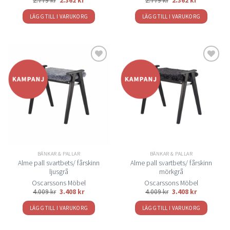
2.779
kr
2.362
kr
2.779
kr
2.362
kr
LÄGG TILL I VARUKORG
LÄGG TILL I VARUKORG
Lägg
Lägg
till i
till i
önskelistan
önskelistan
BÄNKAR & PALLAR
BÄNKAR & PALLAR
Alme pall svartbets/ fårskinn
Alme pall svartbets/ fårskinn
ljusgrå
mörkgrå
Oscarssons Möbel
Oscarssons Möbel
4.009
kr
3.408
kr
4.009
kr
3.408
kr
LÄGG TILL I VARUKORG
LÄGG TILL I VARUKORG