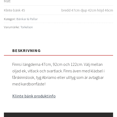
Mått
Klinte bänk 45
bredd 47cm djup 42cm höjd 46cm
Kategori:
Bänkar & Pallar
Varumärke:
Torkelson
BESKRIVNING
Finns i längderna 47cm, 92cm och 122cm. Välj mellan
oljad ek, vitlack och svartlack. Finns även med klädsel i
fårskinnslook, tyg Abriamo eller ulltyg som är avtagbar
med kardborrfäste!
Klinte bänk produktinfo