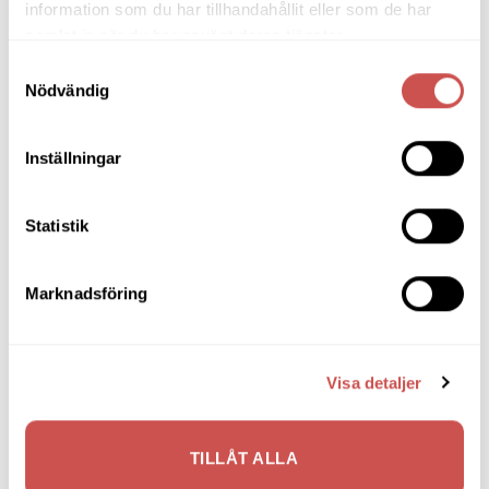
information som du har tillhandahållit eller som de har
samlat in när du har använt deras tjänster.
Samtyckesval
BÄNKAR & PALLAR
BÄNKAR & PALLAR
Nödvändig
Alme pall svartbets/
Nadja väggstol vitlack
fårskinnslook ljusgrå
Oscarssons Möbel
Oscarssons Möbel
Inställningar
2.779
kr
2.362
kr
3.952
kr
3.359
kr
LÄGG TILL I VARUKORG
LÄGG TILL I VARUKORG
Statistik
Marknadsföring
SORTIMENT
Visa detaljer
Barbord
Barstolar & Barpallar
TILLÅT ALLA
Belysning