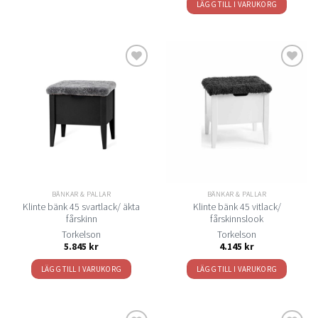
LÄGG TILL I VARUKORG
Lägg
Lägg
till i
till i
önskelistan
önskelistan
BÄNKAR & PALLAR
BÄNKAR & PALLAR
Klinte bänk 45 svartlack/ äkta
Klinte bänk 45 vitlack/
fårskinn
fårskinnslook
Torkelson
Torkelson
5.845
kr
4.145
kr
LÄGG TILL I VARUKORG
LÄGG TILL I VARUKORG