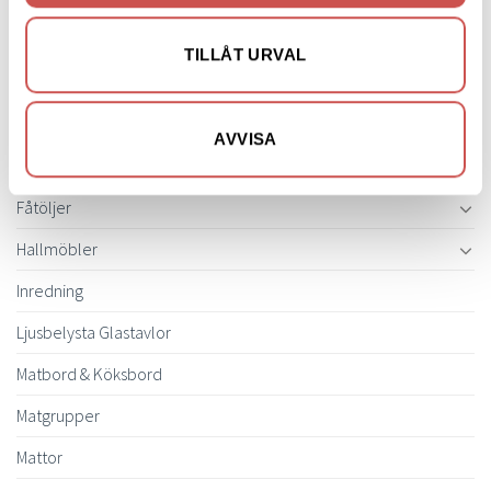
Bokhyllor
TILLÅT URVAL
Byråer
Bäddsoffor
AVVISA
Bänkar & Pallar
Fåtöljer
Hallmöbler
Inredning
Ljusbelysta Glastavlor
Matbord & Köksbord
Matgrupper
Mattor