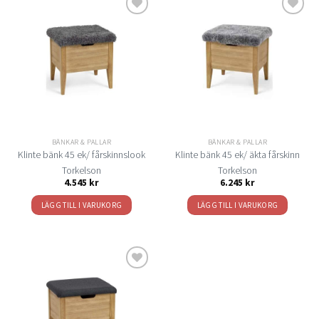
Lägg
Lägg
till i
till i
önskelistan
önskelistan
BÄNKAR & PALLAR
BÄNKAR & PALLAR
Klinte bänk 45 ek/ fårskinnslook
Klinte bänk 45 ek/ äkta fårskinn
Torkelson
Torkelson
4.545
kr
6.245
kr
LÄGG TILL I VARUKORG
LÄGG TILL I VARUKORG
Lägg
till i
önskelistan