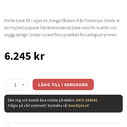
Klinte bänk 45 i oljad ek /beige fårskinn från Torkelson. Klinte är
en mycket populär fabriksmonterad bänk med fin kvalité och
snygg design. Under locket finns praktiskt förvaringsutrymme!
6.245
kr
Klinte bänk 45 ek /äkta fårskinn beige mängd
LÄGG TILL I VARUKORG
Eller ring och beställ dina möbler på telefon:
0472-260041
.
Frågor på vårt sortiment? Kontakta vår
kundtjänst
!