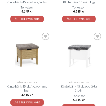
Klinte bänk 45 svartlack/ ulltyg
Klinte bänk 90 ek/ ulltyg
Torkelson
Torkelson
4.145
kr
6.785
kr
LÄGG TILL I VARUKORG
LÄGG TILL I VARUKORG
Lägg
Lägg
till i
till i
önskelistan
önskelistan
BÄNKAR & PALLAR
BÄNKAR & PALLAR
Klinte bänk 45 ek /tyg Abriamo
Klinte bänk 45 vitlack/ äkta
brun
fårskinn
4.545
kr
Torkelson
5.845
kr
LÄGG TILL I VARUKORG