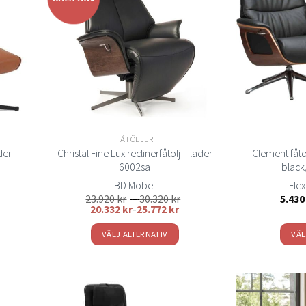
Lägg
Lägg
varianter.
ill i
till i
elistan
önskelistan
De
olika
alternativen
kan
väljas
på
n
produktsidan
FÅTÖLJER
äder
Christal Fine Lux reclinerfåtölj – läder
Clement fåtöl
6002sa
black
BD Möbel
Fle
isintervall:
Prisintervall:
23.920
kr
–
30.320
kr
5.43
410 kr
23.920 kr
20.332
kr
-
25.772
kr
till
.570 kr
30.320 kr
VÄLJ ALTERNATIV
VÄL
Den
här
produkten
har