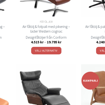
FÅTÖLJER
ng –
Air fåtölj & fotpall med pikering –
Air fåtölj & pa
läder Western cognac
rm
Designfåtöljer från Conform
Designfåt
isintervall:
Prisintervall:
4.515
kr
–
19.795
kr
4.24
360 kr
4.515 kr
till
VÄLJ ALTERNATIV
VÄL
.245 kr
19.795 kr
Den
här
produkten
har
flera
Lägg
Lägg
varianter.
ill i
till i
elistan
önskelistan
De
olika
alternativen