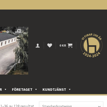
0
KR
R
FÖRETAGET
KUNDTJÄNST
 1–36 av 128 resultat