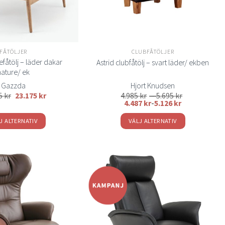
kan
kan
väljas
väljas
på
på
produktsidan
produktsidan
FÅTÖLJER
CLUBFÅTÖLJER
fåtölj – läder dakar
Astrid clubfåtölj – svart läder/ ekben
nature/ ek
Gazzda
Hjort Knudsen
Prisintervall:
65
kr
23.175
kr
4.985
kr
–
5.695
kr
4.985 kr
4.487
kr
-
5.126
kr
till
5.695 kr
J ALTERNATIV
VÄLJ ALTERNATIV
Den
Den
här
här
produkten
produkten
har
har
flera
flera
Lägg
Lägg
varianter.
varianter.
till i
till i
önskelistan
önskelistan
De
De
olika
olika