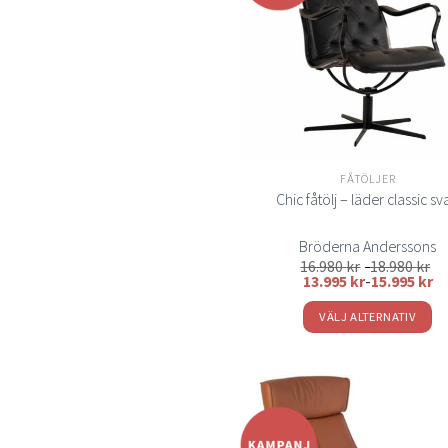
önsk
De
olika
alternativen
kan
väljas
på
produktsida
FÅTÖLJER
Chic fåtölj – läder classic sv
Bröderna Anderssons
16.980
kr
-
18.980
kr
13.995
kr
-
15.995
kr
VÄLJ ALTERNATIV
Den
här
produkten
har
flera