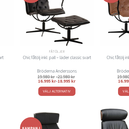
elistan
önskelistan
n
FÅTÖLJER
Chic fåtölj in
art
Chic fåtölj inkl. pall – läder classic svart
Bröderna Anderssons
Bröde
19.980
kr
-
21.980
kr
19.98
16.995
kr
-
18.995
kr
16.9
VÄLJ ALTERNATIV
VÄL
Den
här
produkten
har
flera