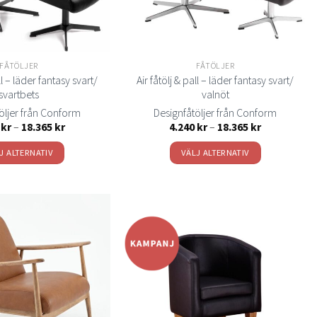
FÅTÖLJER
FÅTÖLJER
ll – läder fantasy svart/
Air fåtölj & pall – läder fantasy svart/
svartbets
valnöt
öljer från Conform
Designfåtöljer från Conform
Prisintervall:
Prisintervall:
0
kr
–
18.365
kr
4.240
kr
–
18.365
kr
4.240 kr
4.240 kr
till
till
J ALTERNATIV
VÄLJ ALTERNATIV
18.365 kr
18.365 kr
Den
Den
här
här
produkten
produkten
har
har
flera
flera
Lägg
Lägg
varianter.
varianter.
till i
till i
önskelistan
önskelistan
De
De
olika
olika
alternativen
alternativen