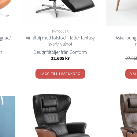
kan
väljas
på
n
produktsidan
FÅTÖLJER
cognac/
Air fåtölj med fotstöd – läder fantasy
Aska lounge
svart/ valnöt
rm
Designfåtöljer från Conform
isintervall:
22.605
kr
27.2
215 kr
.895 kr
LÄGG TILL I VARUKORG
VÄL
Lägg
Lägg
ill i
till i
elistan
önskelistan