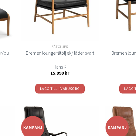
olika
alternativen
kan
väljas
på
n
produktsidan
FÅTÖLJER
der/pu
Bremen loun
Bremen lounge fåtölj ek/ läder svart
Hans K
isintervall:
15.990
kr
295 kr
.395 kr
LÄGG TILL I VARUKORG
LÄGG 
Lägg
Lägg
ill i
till i