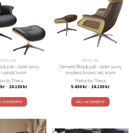
Lägg
Lägg
varianter.
varianter.
till i
till i
önskelistan
önskelistan
De
De
olika
olika
alternativen
alternativen
kan
kan
väljas
väljas
på
på
produktsidan
produktsidan
FÅTÖLJER
FÅTÖLJER
j & pall – läder savoy
Clement fåtölj & pall – läder savoy
/ valnöt/ krom
modena brown/ ek/ krom
xlux by Theca
Flexlux by Theca
Prisintervall:
Prisintervall:
0
kr
–
24.130
kr
5.430
kr
–
24.130
kr
5.430 kr
5.430 kr
till
till
24.130 kr
24.130 kr
J ALTERNATIV
VÄLJ ALTERNATIV
Den
Den
här
här
produkten
produkten
har
har