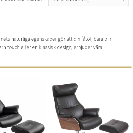
nnets naturliga egenskaper gör att din fåtölj bara blir
n touch eller en klassisk design, erbjuder våra
Lägg
Lägg
till i
till i
önskelistan
önskelistan