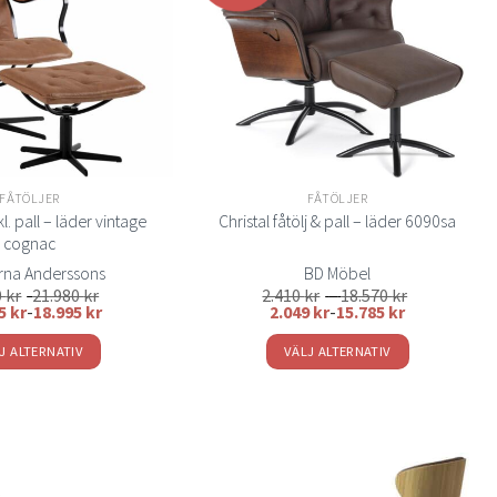
önskelistan
önskelistan
De
olika
alternativen
kan
väljas
på
produktsidan
FÅTÖLJER
FÅTÖLJER
kl. pall – läder vintage
Christal fåtölj & pall – läder 6090sa
cognac
rna Anderssons
BD Möbel
Prisintervall:
0
kr
-
21.980
kr
2.410
kr
–
18.570
kr
2.410 kr
95
kr
-
18.995
kr
2.049
kr
-
15.785
kr
till
18.570 kr
J ALTERNATIV
VÄLJ ALTERNATIV
Den
Den
här
här
produkten
produkten
har
har
flera
flera