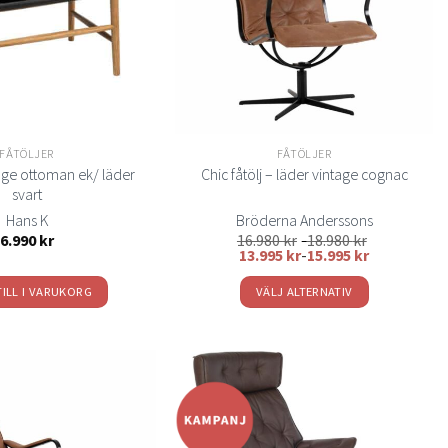
olika
olika
alternativen
alternativen
kan
kan
väljas
väljas
på
på
produktsidan
produktsidan
FÅTÖLJER
FÅTÖLJER
ge ottoman ek/ läder
Chic fåtölj – läder vintage cognac
svart
Hans K
Bröderna Anderssons
6.990
kr
16.980
kr
-
18.980
kr
13.995
kr
-
15.995
kr
TILL I VARUKORG
VÄLJ ALTERNATIV
Den
här
produkten
har
flera
Lägg
Lägg
varianter.
till i
till i