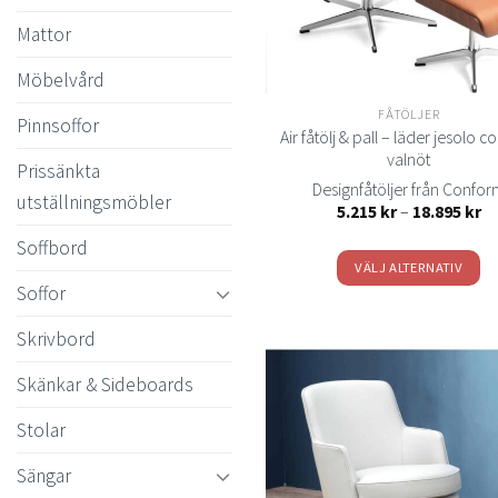
kan
Mattor
väljas
på
Möbelvård
produktsida
FÅTÖLJER
Pinnsoffor
Air fåtölj & pall – läder jesolo 
valnöt
Prissänkta
Designfåtöljer från Confo
utställningsmöbler
Pr
5.215
kr
–
18.895
kr
5.
till
Soffbord
18
VÄLJ ALTERNATIV
Soffor
Den
här
Skrivbord
produkten
har
Skänkar & Sideboards
flera
Stolar
varianter.
t
önsk
De
Sängar
olika