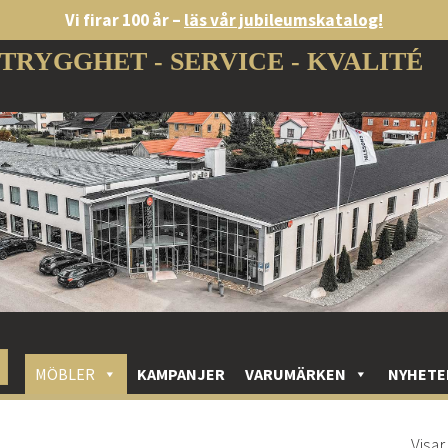
Vi firar 100 år –
läs vår jubileumskatalog!
TRYGGHET - SERVICE - KVALITÉ
MÖBLER
KAMPANJER
VARUMÄRKEN
NYHETE
Visar