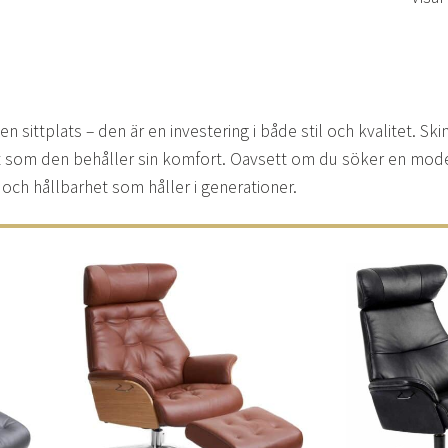
en sittplats – den är en investering i både stil och kvalitet. Ski
t som den behåller sin komfort. Oavsett om du söker en moder
x och hållbarhet som håller i generationer.
Lägg
Lägg
ill i
till i
elistan
önskelistan