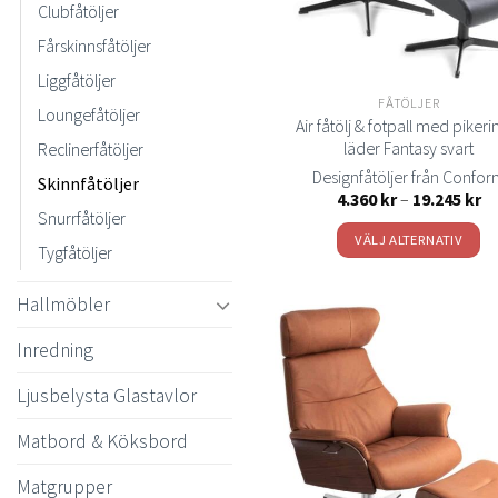
Clubfåtöljer
Fårskinnsfåtöljer
Liggfåtöljer
FÅTÖLJER
Loungefåtöljer
Air fåtölj & fotpall med pikeri
läder Fantasy svart
Reclinerfåtöljer
Designfåtöljer från Confo
Skinnfåtöljer
Pr
4.360
kr
–
19.245
kr
4.
Snurrfåtöljer
till
VÄLJ ALTERNATIV
19
Tygfåtöljer
Den
här
Hallmöbler
produkten
Inredning
har
flera
Ljusbelysta Glastavlor
varianter.
t
önsk
De
Matbord & Köksbord
olika
Matgrupper
alternativen