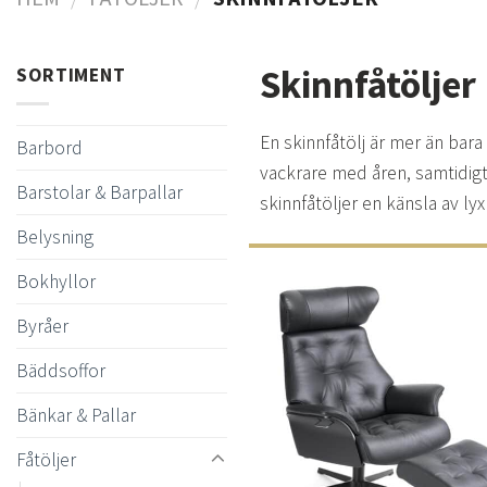
Skinnfåtöljer
SORTIMENT
En skinnfåtölj är mer än bara 
Barbord
vackrare med åren, samtidig
Barstolar & Barpallar
skinnfåtöljer en känsla av ly
Belysning
Bokhyllor
Byråer
Bäddsoffor
t
önsk
Bänkar & Pallar
Fåtöljer