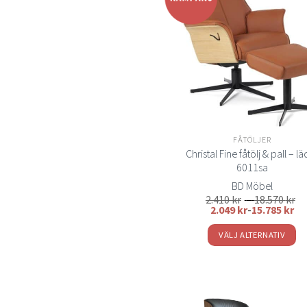
varianter.
t
önsk
De
olika
alternativen
kan
väljas
på
produktsida
FÅTÖLJER
Christal Fine fåtölj & pall – l
6011sa
BD Möbel
Pr
2.410
kr
–
18.570
kr
2.
2.049
kr
-
15.785
kr
till
18
VÄLJ ALTERNATIV
Den
här
produkten
har