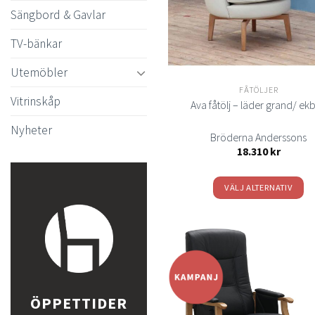
Sängbord & Gavlar
alternativen
kan
TV-bänkar
väljas
på
Utemöbler
produktsida
FÅTÖLJER
Vitrinskåp
Ava fåtölj – läder grand/ ek
Nyheter
Bröderna Anderssons
18.310
kr
VÄLJ ALTERNATIV
Den
här
produkten
har
flera
varianter.
t
ÖPPETTIDER
önsk
De