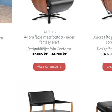
n
FÅTÖLJER
Aviora fåtölj med fotstöd – läder
Aviora fåtöl
ben
fantasy svart
sor
Designfåtöljer från Conform
Designfåt
Prisintervall:
32.065
kr
–
34.200
kr
34.63
32.065 kr
till
34.200 kr
VÄLJ ALTERNATIV
VÄL
Den
här
produkten
har
flera
Lägg
Lägg
varianter.
ill i
till i
elistan
önskelistan
De