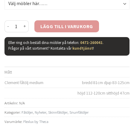
Clement fåtölj & pall - läder savoy black/ valnöt/ krom mängd
LÄGG TILL I VARUKORG
Eller ring och beställ dina möbler på telefon:
0472-260041
.
Frågor på vårt sortiment? Kontakta vår
kundtjänst
!
Mått
Clement fåtölj medium
bredd 81cm djup 83-125cm
höjd 112-120cm sitthöjd 47cm
Artikelnr:
N/A
Kategorier:
Fåtöljer
,
Nyheter
,
Skinnfåtöljer
,
Snurrfåtöljer
Varumärke:
Flexlux by Theca