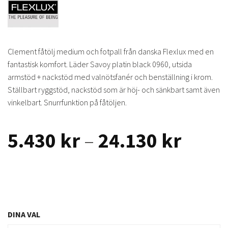
Clement fåtölj medium och fotpall från danska Flexlux med en
fantastisk komfort. Läder Savoy platin black 0960, utsida
armstöd + nackstöd med valnötsfanér och benställning i krom.
Ställbart ryggstöd, nackstöd som är höj- och sänkbart samt även
vinkelbart. Snurrfunktion på fåtöljen.
Prisin
5.430
kr
–
24.130
kr
5.430
till
24.13
DINA VAL