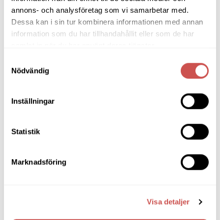
Liggfåtöljer
annons- och analysföretag som vi samarbetar med.
Loungefåtöljer
Dessa kan i sin tur kombinera informationen med annan
Reclinerfåtöljer
information som du har tillhandahållit eller som de har
samlat in när du har använt deras tjänster.
Skinnfåtöljer
Samtyckesval
Snurrfåtöljer
Nödvändig
Tygfåtöljer
Hallmöbler
Inställningar
Inredning
Statistik
Ljusbelysta Glastavlor
Matbord & Köksbord
Marknadsföring
Matgrupper
Mattor
Visa detaljer
Möbelvård