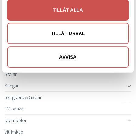
Pinnsoffor
TILLÅT ALLA
Prissänkta utställningsmöbler
Soffbord
TILLÅT URVAL
Soffor
Skrivbord
AVVISA
Skänkar & Sideboards
Stolar
Sängar
Sängbord & Gavlar
TV-bänkar
Utemöbler
Vitrinskåp