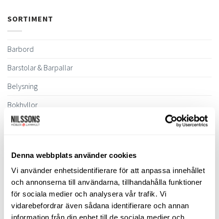
SORTIMENT
Barbord
Barstolar & Barpallar
Belysning
Bokhyllor
Byråer
Bäddsoffor
Denna webbplats använder cookies
Bänkar & Pallar
Vi använder enhetsidentifierare för att anpassa innehållet
Fåtöljer
och annonserna till användarna, tillhandahålla funktioner
för sociala medier och analysera vår trafik. Vi
Clubfåtöljer
vidarebefordrar även sådana identifierare och annan
Fårskinnsfåtöljer
information från din enhet till de sociala medier och