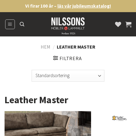
Skip
Vi firar 100 år –
läs vår jubileumskatalog!
to
content
HEM
/
LEATHER MASTER
FILTRERA
Leather Master