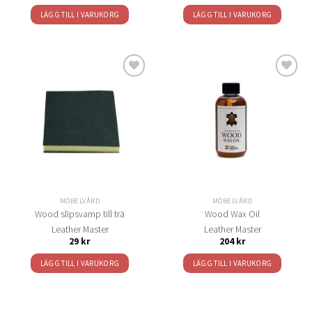
LÄGG TILL I VARUKORG
LÄGG TILL I VARUKORG
Lägg
Lägg
till i
till i
önskelistan
önskelistan
MÖBELVÅRD
MÖBELVÅRD
Wood slipsvamp till trä
Wood Wax Oil
Leather Master
Leather Master
29
kr
204
kr
LÄGG TILL I VARUKORG
LÄGG TILL I VARUKORG