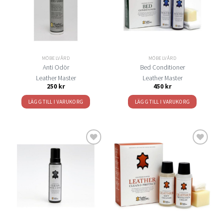
önskelistan
önskelistan
MÖBELVÅRD
MÖBELVÅRD
Anti Odör
Bed Conditioner
Leather Master
Leather Master
250
kr
450
kr
LÄGG TILL I VARUKORG
LÄGG TILL I VARUKORG
Lägg
Lägg
till i
till i
önskelistan
önskelistan