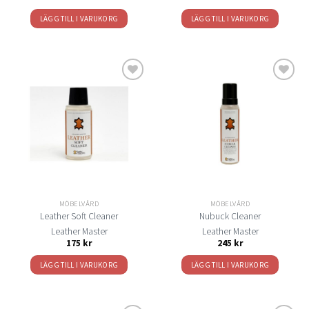
LÄGG TILL I VARUKORG
LÄGG TILL I VARUKORG
Lägg
Lägg
till i
till i
önskelistan
önskelistan
MÖBELVÅRD
MÖBELVÅRD
Leather Soft Cleaner
Nubuck Cleaner
Leather Master
Leather Master
175
kr
245
kr
LÄGG TILL I VARUKORG
LÄGG TILL I VARUKORG