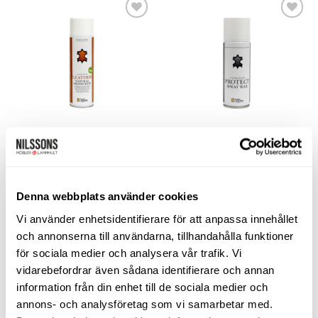
Lägg
Lägg
till i
till i
önskelistan
önskelistan
MÖBELVÅRD
MÖBELVÅRD
Nubuck Protection
Protect Spray Wax
Leather Master
Leather Master
310
kr
179
kr
Denna webbplats använder cookies
LÄGG TILL I VARUKORG
LÄGG TILL I VARUKORG
Vi använder enhetsidentifierare för att anpassa innehållet
och annonserna till användarna, tillhandahålla funktioner
för sociala medier och analysera vår trafik. Vi
vidarebefordrar även sådana identifierare och annan
information från din enhet till de sociala medier och
Lägg
Lägg
annons- och analysföretag som vi samarbetar med.
till i
till i
önskelistan
önskelistan