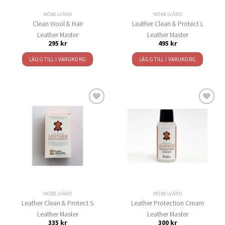
MÖBELVÅRD
MÖBELVÅRD
Clean Wool & Hair
Leather Clean & Protect L
Leather Master
Leather Master
295
kr
495
kr
LÄGG TILL I VARUKORG
LÄGG TILL I VARUKORG
Lägg
Lägg
till i
till i
önskelistan
önskelistan
MÖBELVÅRD
MÖBELVÅRD
Leather Clean & Protect S
Leather Protection Cream
Leather Master
Leather Master
335
kr
300
kr