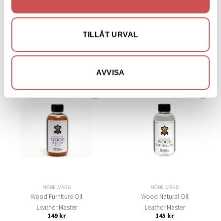
MÖBELVÅRD
MÖBELVÅRD
Textil Protector
White Wood Oil
Leather Master
Leather Master
TILLÅT URVAL
310
kr
150
kr
LÄGG TILL I VARUKORG
LÄGG TILL I VARUKORG
AVVISA
Lägg
Lägg
till i
till i
önskelistan
önskelistan
MÖBELVÅRD
MÖBELVÅRD
Wood Furniture Oil
Wood Natural Oil
Leather Master
Leather Master
149
kr
145
kr