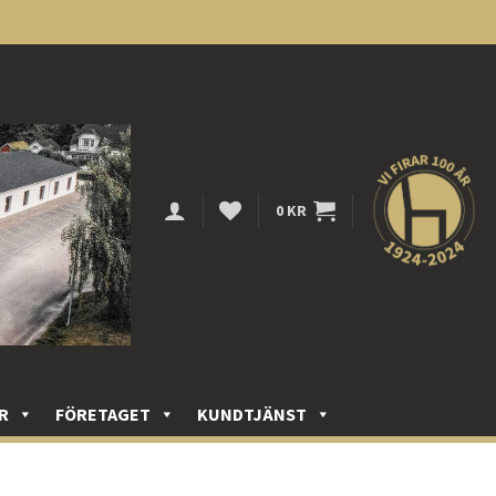
0
KR
R
FÖRETAGET
KUNDTJÄNST