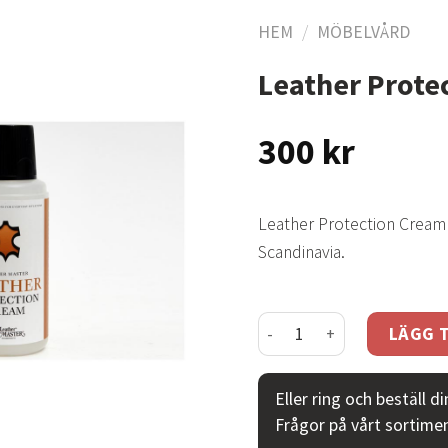
HEM
/
MÖBELVÅRD
Leather Prote
Lägg
till i
300
kr
önskelistan
Leather Protection Cream 
Scandinavia.
Leather Protection Crea
LÄGG T
Eller ring och beställ d
Frågor på vårt sortime