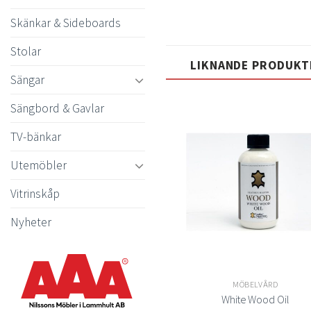
Skänkar & Sideboards
Stolar
LIKNANDE PRODUKT
Sängar
Sängbord & Gavlar
TV-bänkar
Lägg
till i
t
Utemöbler
önskelistan
önsk
Vitrinskåp
Nyheter
MÖBELVÅRD
MÖBELVÅRD
Anti Odör
White Wood Oil