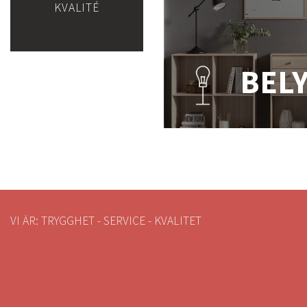
KVALITÉ
BEL
VI ÄR: TRYGGHET - SERVICE - KVALITET