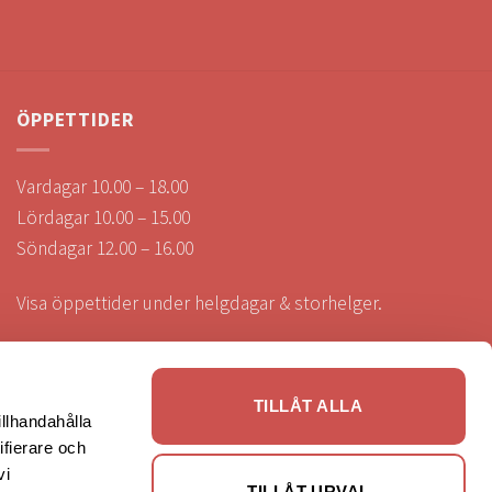
ÖPPETTIDER
Vardagar 10.00 – 18.00
Lördagar 10.00 – 15.00
Söndagar 12.00 – 16.00
Visa öppettider under helgdagar & storhelger.
TILLÅT ALLA
illhandahålla
SÄKRA BETALNINGAR
ifierare och
vi
TILLÅT URVAL