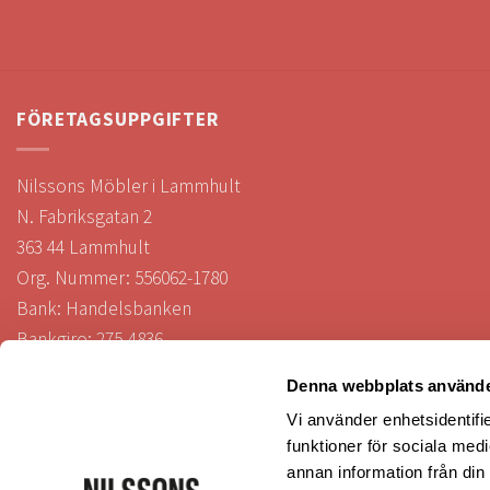
FÖRETAGSUPPGIFTER
Nilssons Möbler i Lammhult
N. Fabriksgatan 2
363 44 Lammhult
Org. Nummer: 556062-1780
Bank: Handelsbanken
Bankgiro: 275-4836
Denna webbplats använde
Vi använder enhetsidentifie
KUNDTJÄNST
funktioner för sociala medi
annan information från din
Köp- och leveransvillkor