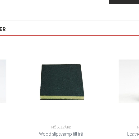
ER
Lägg
Lägg
ill i
till i
elistan
önskelistan
MÖBELVÅRD
Wood slipsvamp till trä
Leath