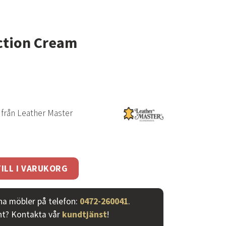
ction Cream
från Leather Master
m mängd
ILL I VARUKORG
ina möbler på telefon:
0472-260041
.
nt? Kontakta vår
kundtjänst
!