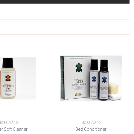
Lägg
Lägg
till i
till i
önskelistan
önskelistan
MÖBELVÅRD
MÖBELVÅRD
er Soft Cleaner
Bed Conditioner