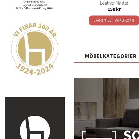
Leather Master
Leather Master
250
kr
150
kr
LÄGG TILL I VARUKORG
LÄGG TILL I VARUKORG
MÖBELKATEGORIER
S