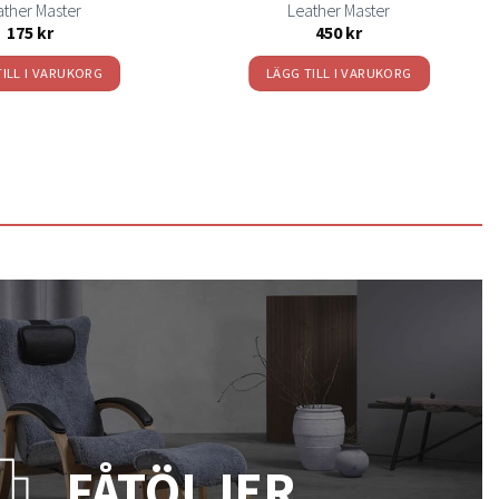
ather Master
Leather Master
175
kr
450
kr
TILL I VARUKORG
LÄGG TILL I VARUKORG
FÅTÖLJER.