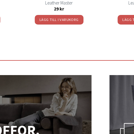
Leather Master
Le
29
kr
LÄGG TILL I VARUKORG
LÄGG 
OFFOR.