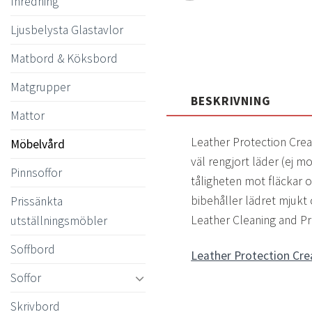
Inredning
Ljusbelysta Glastavlor
Matbord & Köksbord
Matgrupper
BESKRIVNING
Mattor
Leather Protection Cre
Möbelvård
väl rengjort läder (ej 
Pinnsoffor
tåligheten mot fläckar o
bibehåller lädret mjukt 
Prissänkta
Leather Cleaning and Pr
utställningsmöbler
Soffbord
Leather Protection Cr
Soffor
Skrivbord