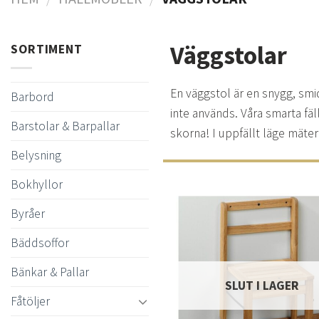
Väggstolar
SORTIMENT
En väggstol är en snygg, smid
Barbord
inte används. Våra smarta fäl
Barstolar & Barpallar
skorna! I uppfällt läge mäter
Belysning
Bokhyllor
Byråer
Bäddsoffor
t
önsk
Bänkar & Pallar
SLUT I LAGER
Fåtöljer