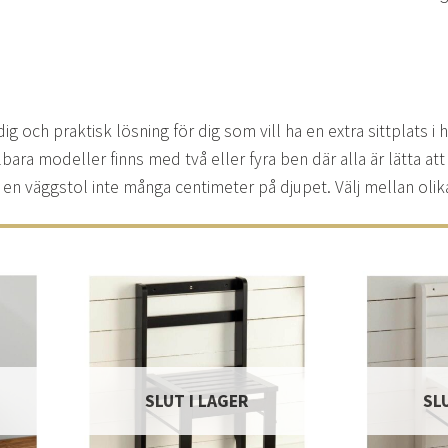
ig och praktisk lösning för dig som vill ha en extra sittplats 
lbara modeller finns med två eller fyra ben där alla är lätta a
 en väggstol inte många centimeter på djupet. Välj mellan olik
Lägg
Lägg
ill i
till i
elistan
önskelistan
SLUT I LAGER
SL