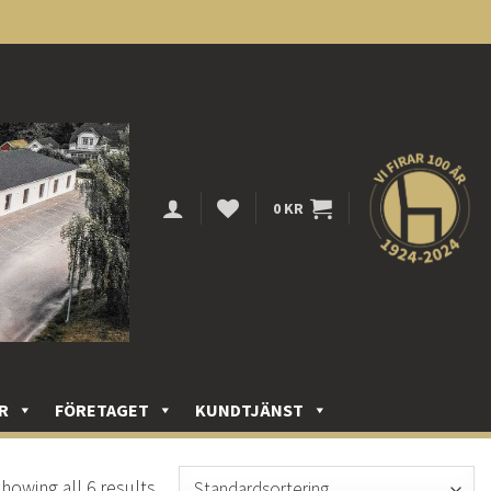
0
KR
R
FÖRETAGET
KUNDTJÄNST
howing all 6 results