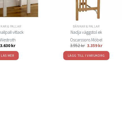
KAR & PALLAR
BÄNKAR & PALLAR
hallpall vitlack
Nadja väggstol ek
Westroth
Oscarssons Möbel
3.630
kr
3.952
kr
3.359
kr
LÄS MER
LÄGG TILL I VARUKORG