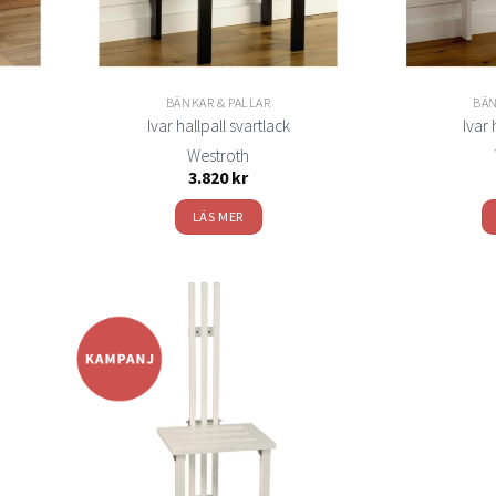
BÄNKAR & PALLAR
BÄN
Ivar hallpall svartlack
Ivar 
Westroth
3.820
kr
LÄS MER
Lägg
Lägg
ill i
till i
elistan
önskelistan