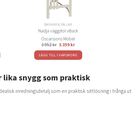
BÄNKAR & PALLAR
Nadja väggstol vitlack
Oscarssons Möbel
3.952
kr
3.359
kr
LÄGG TILL I VARUKORG
 lika snygg som praktisk
idealisk inredningsdetalj som en praktisk sittlösning i trånga