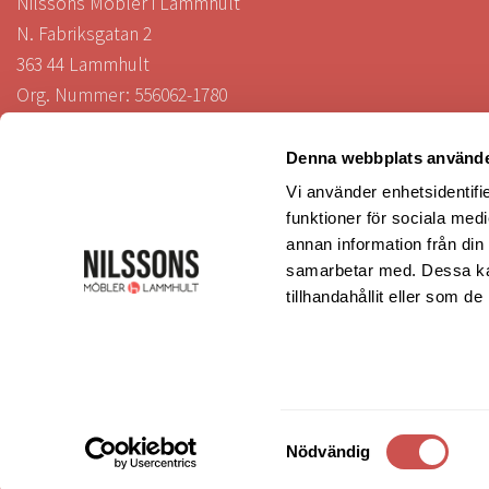
Nilssons Möbler i Lammhult
N. Fabriksgatan 2
363 44 Lammhult
Org. Nummer: 556062-1780
Bank: Handelsbanken
Bankgiro: 275-4836
Denna webbplats använde
Vi använder enhetsidentifie
funktioner för sociala medi
KUNDTJÄNST
annan information från din
samarbetar med. Dessa kan
tillhandahållit eller som d
Köp- och leveransvillkor
Reklamation
Öppettider
Samtyckesval
Nödvändig