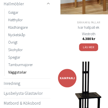
Hallmöbler
Galgar
Hatthyllor
BÄNKAR & PALLAR
Klädhängare
Ivar hallpall ek
Westroth
Nyckelskåp
4.380
kr
Övrigt
LÄS MER
Skohyllor
Speglar
Tamburmajorer
Väggstolar
Inredning
t
önsk
Ljusbelysta Glastavlor
Matbord & Köksbord