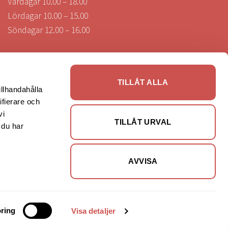
Vardagar 10.00 – 18.00
Lördagar 10.00 – 15.00
Söndagar 12.00 – 16.00
Visa öppettider under helgdagar & storhelger.
TILLÅT ALLA
illhandahålla
ifierare och
SÄKRA BETALNINGAR
vi
TILLÅT URVAL
 du har
AVVISA
ring
Visa detaljer