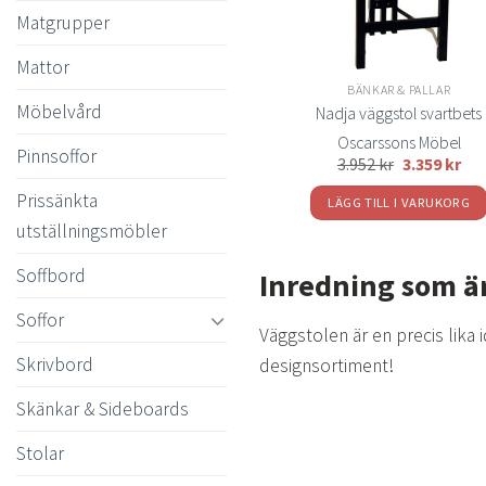
Matgrupper
Mattor
BÄNKAR & PALLAR
Möbelvård
Nadja väggstol svartbets
Oscarssons Möbel
Pinnsoffor
3.952
kr
3.359
kr
Prissänkta
LÄGG TILL I VARUKORG
utställningsmöbler
Soffbord
Inredning som är
Soffor
Väggstolen är en precis lika 
Skrivbord
designsortiment!
Skänkar & Sideboards
Stolar