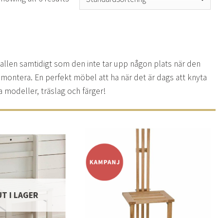
i hallen samtidigt som den inte tar upp någon plats när den
tt montera. En perfekt möbel att ha när det är dags att knyta
a modeller, träslag och färger!
Lägg
Lägg
till i
till i
önskelistan
önskelistan
UT I LAGER