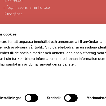
0472-260041
info@nilssonsilammhult.se
Kundtjänst
Hitta till oss
r cookies
rare för att anpassa innehållet och annonserna till användarna, t
er och analysera vår trafik. Vi vidarebefordrar även sådana ident
FÖLJ OSS
 enhet till de sociala medier och annons- och analysföretag som 
 i sin tur kombinera informationen med annan information som
e har samlat in när du har använt deras tjänster.
Följ oss i sociala medier!
Håll dig uppdaterad om kampanjer & nyheter.
Inställningar
Statistik
Marknadsfö