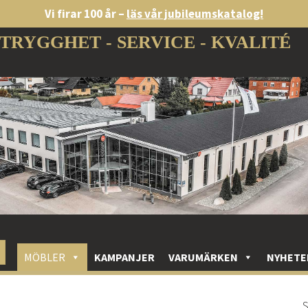
Vi firar 100 år –
läs vår jubileumskatalog!
TRYGGHET - SERVICE - KVALITÉ
MÖBLER
KAMPANJER
VARUMÄRKEN
NYHETE
S