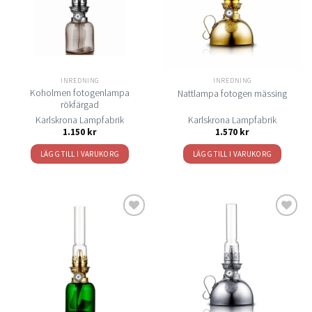
INREDNING
INREDNING
Koholmen fotogenlampa
Nattlampa fotogen mässing
rökfärgad
Karlskrona Lampfabrik
Karlskrona Lampfabrik
1.150
kr
1.570
kr
LÄGG TILL I VARUKORG
LÄGG TILL I VARUKORG
Lägg
Lägg
till i
till i
önskelistan
önskelistan