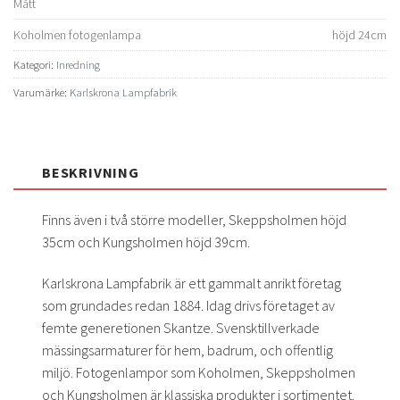
Mått
Koholmen fotogenlampa
höjd 24cm
Kategori:
Inredning
Varumärke:
Karlskrona Lampfabrik
BESKRIVNING
Finns även i två större modeller, Skeppsholmen höjd
35cm och Kungsholmen höjd 39cm.
Karlskrona Lampfabrik är ett gammalt anrikt företag
som grundades redan 1884. Idag drivs företaget av
femte generetionen Skantze. Svensktillverkade
mässingsarmaturer för hem, badrum, och offentlig
miljö. Fotogenlampor som Koholmen, Skeppsholmen
och Kungsholmen är klassiska produkter i sortimentet.