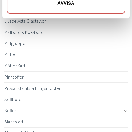
AVVISA
Inredning
Ljusbelysta Glastavlor
Matbord & Köksbord
Matgrupper
Mattor
Möbelvård
Pinnsoffor
Prissänkta utställningsmöbler
Soffbord
Soffor
Skrivbord