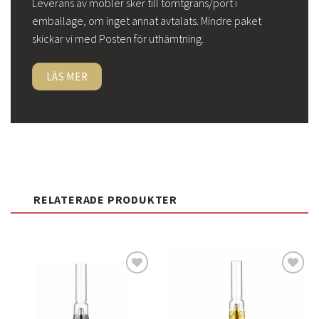
Leverans av möbler sker till tomtgräns/port i
emballage, om inget annat avtalats. Mindre paket
skickar vi med Posten för uthämtning.
LÄS MER
RELATERADE PRODUKTER
Lägg
Lägg
till i
till i
önskelistan
önskelistan