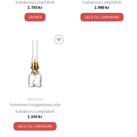
Karlskrona Lampfabrik
Karlskrona Lampfabrik
1.750
kr
1.990
kr
LÄS MER
LÄGG TILL I VARUKORG
Lägg
till i
önskelistan
INREDNING
Koholmen fotogenlampa klar
Karlskrona Lampfabrik
1.150
kr
LÄGG TILL I VARUKORG