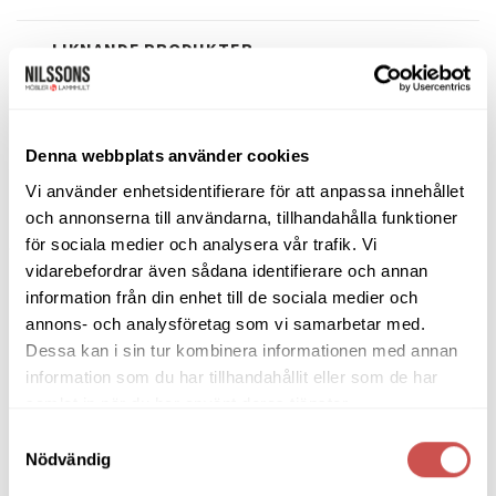
LIKNANDE PRODUKTER
Denna webbplats använder cookies
Lägg
Lägg
till i
till i
Vi använder enhetsidentifierare för att anpassa innehållet
önskelistan
önskelistan
och annonserna till användarna, tillhandahålla funktioner
för sociala medier och analysera vår trafik. Vi
vidarebefordrar även sådana identifierare och annan
information från din enhet till de sociala medier och
annons- och analysföretag som vi samarbetar med.
INREDNING
INREDNING
Lammskinn White 00
Lammskinnskudde White 00
Dessa kan i sin tur kombinera informationen med annan
information som du har tillhandahållit eller som de har
Skinnwille
Skinnwille
samlat in när du har använt deras tjänster.
995
kr
795
kr
Samtyckesval
LÄGG TILL I VARUKORG
LÄGG TILL I VARUKORG
Nödvändig