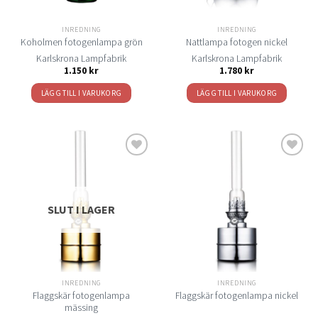
INREDNING
INREDNING
Koholmen fotogenlampa grön
Nattlampa fotogen nickel
Karlskrona Lampfabrik
Karlskrona Lampfabrik
1.150
kr
1.780
kr
LÄGG TILL I VARUKORG
LÄGG TILL I VARUKORG
Lägg
Lägg
till i
till i
önskelistan
önskelistan
SLUT I LAGER
INREDNING
INREDNING
Flaggskär fotogenlampa
Flaggskär fotogenlampa nickel
mässing