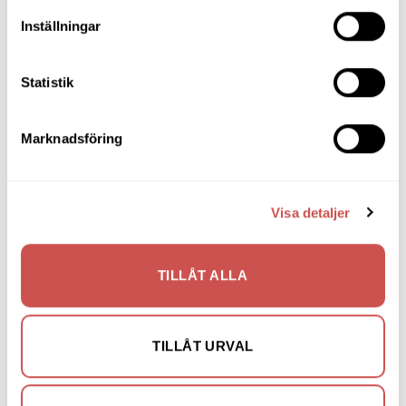
Inställningar
SORTIMENT
Statistik
Barbord
Marknadsföring
Barstolar & Barpallar
Belysning
Visa detaljer
Bokhyllor
Byråer
TILLÅT ALLA
Bäddsoffor
Bänkar & Pallar
TILLÅT URVAL
Fåtöljer
Hallmöbler