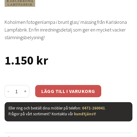
Koholmen fotogenlampa i brunt glas/ mässing från Karlskrona
Lampfabrik. En fin inredningsdetalj som ger en mycket vacker
stämningsbelysning!
1.150
kr
Koholmen fotogenlampa brun mängd
LÄGG TILL I VARUKORG
Eller ring och beställ dina möbler på telefon:
0472-260041
.
Frågor på vårt sortiment? Kontakta vår
kundtjänst
!