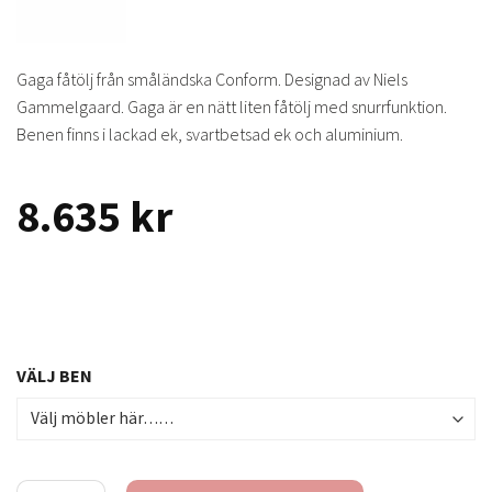
Gaga fåtölj från småländska Conform. Designad av Niels
Gammelgaard. Gaga är en nätt liten fåtölj med snurrfunktion.
Benen finns i lackad ek, svartbetsad ek och aluminium.
8.635
kr
VÄLJ BEN
Gaga fåtölj - tyg nektar blue mängd