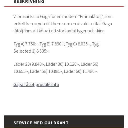
BESKRIVNING
Vi brukar kalla Gaga för en modern “Emmafåtölj”, som
enkelt kan pryda ditt hem som en utvald solitär. Gaga
fåtölj finns att köpa i ett stort antal tyger och skinn:
Tyg A) 7.750:-, Tyg B) 7.890:-, Tyg C) 8.035:-, Tyg
Selected 1) 8.635:-.
Läder 20) 9.840:-, Läder 30) 10.120:-, Läder 56)
10.655:-, Läder 58) 10.885-, Läder 60) 11.480:-.
Gaga fåtöljproduktinfo
SERVICE MED GULDKANT