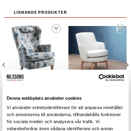
här
produkten
LIKNANDE PRODUKTER
har
flera
varianter.
De
olika
Lägg
Lägg
alternativen
till i
till i
kan
önskelistan
önskelistan
väljas
på
produktsidan
FÅTÖLJER
FÅTÖLJER
Carina fåtölj – tyg Californa 12
Ava fåtölj – läder grand/ ekben
natur /ben vitoljad ek
Denna webbplats använder cookies
Bröderna Anderssons
Bröderna Anderssons
vall:
25.950
kr
18.310
kr
Vi använder enhetsidentifierare för att anpassa innehållet
och annonserna till användarna, tillhandahålla funktioner
LÄGG TILL I VARUKORG
VÄLJ ALTERNATIV
r
för sociala medier och analysera vår trafik. Vi
Den
vidarebefordrar även sådana identifierare och annan
här