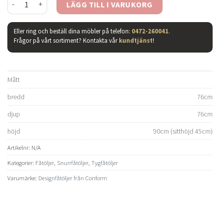
LÄGG TILL I VARUKORG
Eller ring och beställ dina möbler på telefon:
0472-260041
.
Frågor på vårt sortiment? Kontakta vår
kundtjänst
!
Mått
bredd
76cm
djup
76cm
höjd
90cm (sitthöjd 45cm)
Artikelnr:
N/A
Kategorier:
Fåtöljer
,
Snurrfåtöljer
,
Tygfåtöljer
Varumärke:
Designfåtöljer från Conform