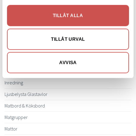
Fårskinnsfåtöljer
Liggfåtöljer
TILLÅT ALLA
Loungefåtöljer
Reclinerfåtöljer
TILLÅT URVAL
Skinnfåtöljer
Snurrfåtöljer
Tygfåtöljer
AVVISA
Hallmöbler
Inredning
Ljusbelysta Glastavlor
Matbord & Köksbord
Matgrupper
Mattor