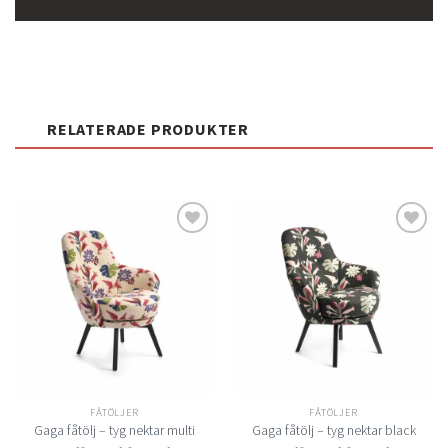
RELATERADE PRODUKTER
Lägg
Lägg
till i
till i
önskelistan
önskelistan
FÅTÖLJER
FÅTÖLJER
Gaga fåtölj – tyg nektar multi
Gaga fåtölj – tyg nektar black