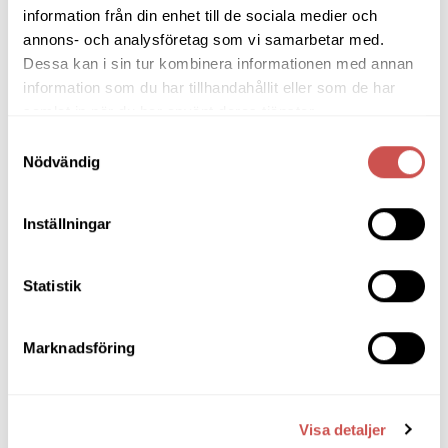
information från din enhet till de sociala medier och
produkten
har
annons- och analysföretag som vi samarbetar med.
flera
Dessa kan i sin tur kombinera informationen med annan
SORTIMENT
varianter.
information som du har tillhandahållit eller som de har
De
samlat in när du har använt deras tjänster.
olika
Barbord
alternativen
Samtyckesval
Nödvändig
kan
Barstolar & Barpallar
väljas
på
Belysning
Inställningar
produktsidan
Bokhyllor
Statistik
Byråer
Bäddsoffor
Marknadsföring
Bänkar & Pallar
Fåtöljer
Visa detaljer
Clubfåtöljer