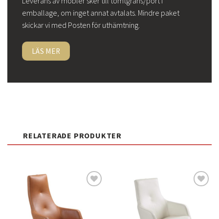
Leverans av möbler sker till tomtgräns/port i
emballage, om inget annat avtalats. Mindre paket
skickar vi med Posten för uthämtning.
LÄS MER
RELATERADE PRODUKTER
Lägg
Lägg
till i
till i
önskelistan
önskelistan