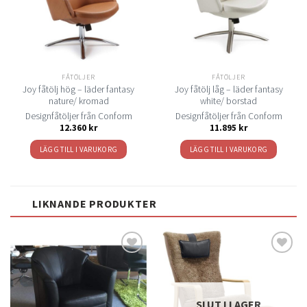
FÅTÖLJER
FÅTÖLJER
Joy fåtölj hög – läder fantasy
Joy fåtölj låg – läder fantasy
nature/ kromad
white/ borstad
Designfåtöljer från Conform
Designfåtöljer från Conform
12.360
kr
11.895
kr
LÄGG TILL I VARUKORG
LÄGG TILL I VARUKORG
LIKNANDE PRODUKTER
Lägg
Lägg
till i
till i
önskelistan
önskelistan
SLUT I LAGER