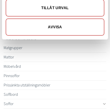
TILLÅT URVAL
Hallmöbler
Inredning
AVVISA
Ljusbelysta Glastavlor
Matbord & Köksbord
Matgrupper
Mattor
Möbelvård
Pinnsoffor
Prissänkta utställningsmöbler
Soffbord
Soffor