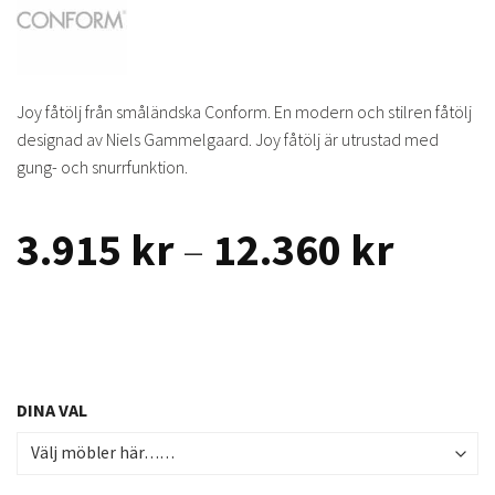
Joy fåtölj från småländska Conform. En modern och stilren fåtölj
designad av Niels Gammelgaard. Joy fåtölj är utrustad med
gung- och snurrfunktion.
Prisin
3.915
kr
–
12.360
kr
3.915
till
12.36
DINA VAL