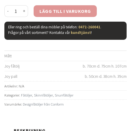
Joy fåtölj hög & pall - läder fantasy svart/ borstad mängd
LÄGG TILL I VARUKORG
Eller ring och beställ dina möbler på telefon:
0472-260041
.
Frågor på vårt sortiment? Kontakta vår
kundtjänst
!
Mått
Joy fåtölj
b. 70cm d. 79cm h. 107cm
Joy pall
b. 50cm d. 38cm h. 39cm
Artikelnr:
N/A
Kategorier:
Fåtöljer
,
Skinnfåtöljer
,
Snurrfåtöljer
Varumärke:
Designfåtöljer från Conform
BESKRIVNING