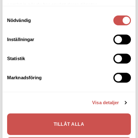
samlat in när du har använt deras tjänster.
Belysning
Samtyckesval
Bokhyllor
Nödvändig
Byråer
Inställningar
Bäddsoffor
Bänkar & Pallar
Statistik
Fåtöljer
Clubfåtöljer
Marknadsföring
Fårskinnsfåtöljer
Liggfåtöljer
Loungefåtöljer
Visa detaljer
Reclinerfåtöljer
Skinnfåtöljer
TILLÅT ALLA
Snurrfåtöljer
Tygfåtöljer