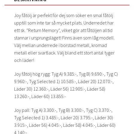
Joy fåtölj är perfekt för dej som söker en smal fåtölj
upptill som inte tar så mycket plats. Underredet har
ett sk. ”Return Memory”, vilket gör att fåtöljen alltid
stannar i ursprungsläget! Finns även som låg modell.
Välj mellan underrede i borstad metall, kromad
metall eller svartlack. Välj bland ett stort antal tyger
och läder!
Joy fåtölj hög rygg: Tyg A) 9.385:-, Tyg B) 9.690:-, Tyg C)
9.960:-, Tyg Selected 1) 10.585:-, Läder 20) 12.070:-,
Läder 30) 12.360:-, Läder 56) 12.905:-, Läder 58)
13.260:-, Läder 60) 13.855:-
Joy pall: Tyg A) 3.300:-, Tyg B) 3.300:-, Tyg C) 3.370:-,
Tyg Selected 1) 3.485:-, Läder 20) 3.795:-, Läder 30)
3.915:-, Läder 56) 4.045:-, Läder 58) 4.045:-, Läder 60)
4.140:-