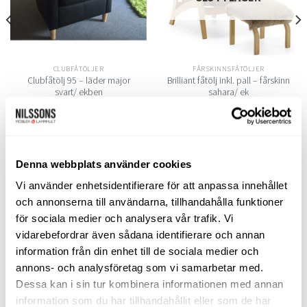
CLUBFÅTÖLJER
FÅRSKINNSFÅTÖLJER
Clubfåtölj 95 – läder major
Brilliant fåtölj inkl. pall – fårskinn
svart/ ekben
sahara/ ek
Above Möbel
Above Möbel
10.120
kr
16.495
kr
LÄGG TILL I VARUKORG
LÄS MER
Denna webbplats använder cookies
Vi använder enhetsidentifierare för att anpassa innehållet
och annonserna till användarna, tillhandahålla funktioner
för sociala medier och analysera vår trafik. Vi
SORTIMENT
vidarebefordrar även sådana identifierare och annan
information från din enhet till de sociala medier och
Barbord
annons- och analysföretag som vi samarbetar med.
Dessa kan i sin tur kombinera informationen med annan
Barstolar & Barpallar
information som du har tillhandahållit eller som de har