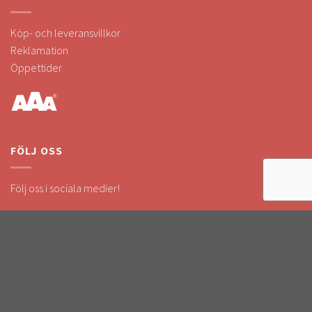
Köp- och leveransvillkor
Reklamation
Öppettider
FÖLJ OSS
Följ oss i sociala medier!
Håll dig uppdaterad om kampanjer & nyheter.