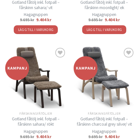
Gotland fåtölj inkl. fotpall –
Gotland fåtölj inkl. fotpall –
fårskinn sahara/ vit
fårskinn moonlight/ ek
Hagagruppen
Hagagruppen
9.695
kr
9.404
kr
9.695
kr
9.404
kr
LÄGG TILL I VARUKORG
LÄGG TILL I VARUKORG
Lägg
Lägg
till i
till i
önskelistan
önskelistan
FÅRSKINNSFÅTÖLJER
FÅRSKINNSFÅTÖLJER
Gotland fåtölj inkl. fotpall –
Gotland fåtölj inkl. fotpall –
fårskinn sahara/ rökt
fårskinn charcoal grey silver/ vit
Hagagruppen
Hagagruppen
9.695
kr
9.404
kr
9.695
kr
9.404
kr