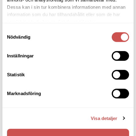
LÄGG TILL I VARUKORG
LÄS MER
Dessa kan i sin tur kombinera informationen med annan
information som du har tillhandahållit eller som de har
samlat in när du har använt deras tjänster.
Samtyckesval
Nödvändig
SORTIMENT
Inställningar
Barbord
Barstolar & Barpallar
Statistik
Belysning
Marknadsföring
Bokhyllor
Byråer
Visa detaljer
Bäddsoffor
Bänkar & Pallar