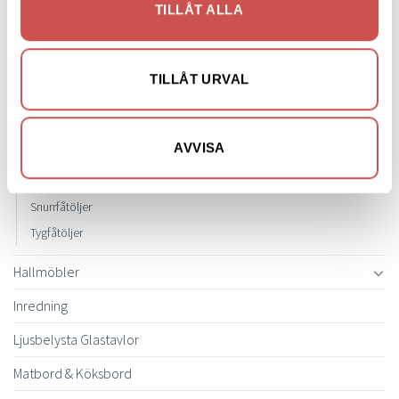
TILLÅT ALLA
Fåtöljer
Clubfåtöljer
Fårskinnsfåtöljer
TILLÅT URVAL
Liggfåtöljer
Loungefåtöljer
AVVISA
Reclinerfåtöljer
Skinnfåtöljer
Snurrfåtöljer
Tygfåtöljer
Hallmöbler
Inredning
Ljusbelysta Glastavlor
Matbord & Köksbord