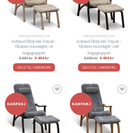
önskelistan
önskelistan
FÅRSKINNSFÅTÖLJER
FÅRSKINNSFÅTÖLJER
Gotland fåtölj inkl. fotpall –
Gotland fåtölj inkl. fotpall –
fårskinn moonlight/ vit
fårskinn moonlight/ rökt
Hagagruppen
Hagagruppen
9.695
kr
9.404
kr
9.695
kr
9.404
kr
LÄGG TILL I VARUKORG
LÄGG TILL I VARUKORG
Lägg
Lägg
till i
till i
önskelistan
önskelistan