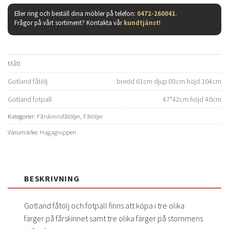
Eller ring och beställ dina möbler på telefon:
0472-260041
.
Frågor på vårt sortiment? Kontakta vår
kundtjänst
!
Mått
Gotland fåtölj
bredd 61cm djup 89cm höjd 104cm
Gotland fotpall
47*42cm höjd 40cm
Kategorier:
Fårskinnsfåtöljer
,
Fåtöljer
Varumärke:
Hagagruppen
BESKRIVNING
Gotland fåtölj och fotpall finns att köpa i tre olika
färger på fårskinnet samt tre olika färger på stommens