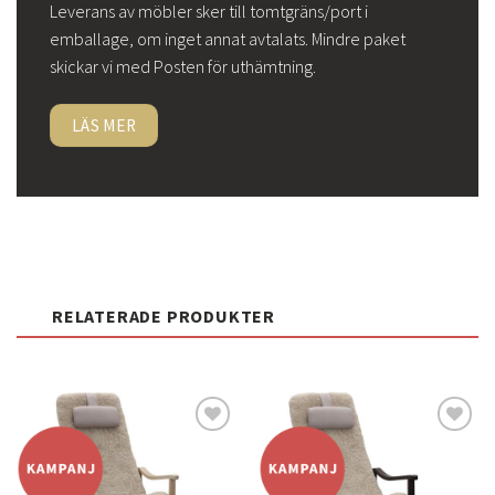
Leverans av möbler sker till tomtgräns/port i
emballage, om inget annat avtalats. Mindre paket
skickar vi med Posten för uthämtning.
LÄS MER
RELATERADE PRODUKTER
Lägg
Lägg
till i
till i