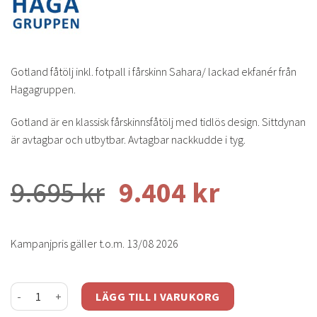
Gotland fåtölj inkl. fotpall i fårskinn Sahara/ lackad ekfanér från
Hagagruppen.
Gotland är en klassisk fårskinnsfåtölj med tidlös design. Sittdynan
är avtagbar och utbytbar. Avtagbar nackkudde i tyg.
9.695
kr
9.404
kr
Kampanjpris gäller t.o.m. 13/08 2026
Gotland fåtölj inkl. fotpall - fårskinn sahara/ ek mängd
LÄGG TILL I VARUKORG