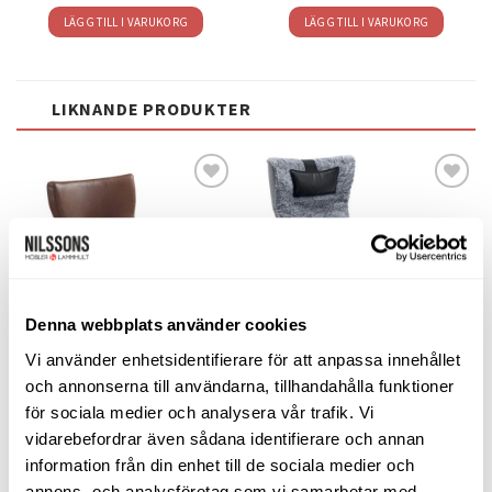
LÄGG TILL I VARUKORG
LÄGG TILL I VARUKORG
LIKNANDE PRODUKTER
Lägg
Lägg
till i
till i
önskelistan
önskelistan
SLUT I LAGER
Denna webbplats använder cookies
Vi använder enhetsidentifierare för att anpassa innehållet
och annonserna till användarna, tillhandahålla funktioner
FÅTÖLJER
FÅRSKINNSFÅTÖLJER
Gyro fåtölj med armstöd –
Brilliant fåtölj inkl. pall – fårskinn
för sociala medier och analysera vår trafik. Vi
läder sauvage terra/ alu
graphite/ ek
vidarebefordrar även sådana identifierare och annan
Designfåtöljer från Conform
Above Möbel
information från din enhet till de sociala medier och
12.810
kr
16.495
kr
annons- och analysföretag som vi samarbetar med.