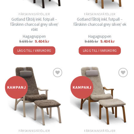
FÅRSKINNSFÅTÖLJER
FÅRSKINNSFÅTÖLJER
Gotland fåtölj inkl. fotpall –
Gotland fåtölj inkl. fotpall –
fårskinn charcoal grey silver/
fårskinn charcoal grey silver/ ek
rökt
Hagagruppen
Hagagruppen
9.695
kr
9.404
kr
9.695
kr
9.404
kr
LÄGG TILL I VARUKORG
LÄGG TILL I VARUKORG
Lägg
Lägg
till i
till i
önskelistan
önskelistan
FÅRSKINNSFÅTÖLJER
FÅRSKINNSFÅTÖLJER