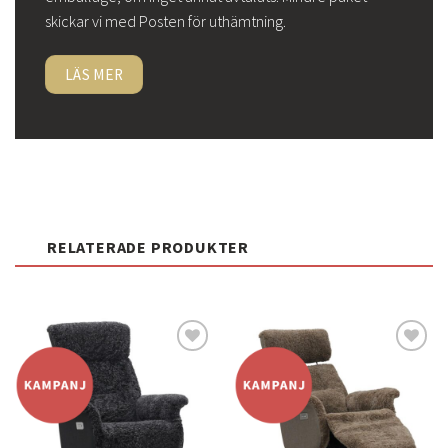
skickar vi med Posten för uthämtning.
LÄS MER
RELATERADE PRODUKTER
Lägg
Lägg
till i
till i
önskelistan
önskelistan