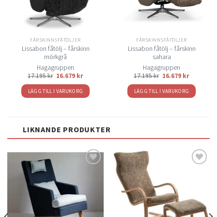
FÅRSKINNSFÅTÖLJER
FÅRSKINNSFÅTÖLJER
Lissabon fåtölj – fårskinn
Lissabon fåtölj – fårskinn
mörkgrå
sahara
Hagagruppen
Hagagruppen
17.195
kr
16.679
kr
17.195
kr
16.679
kr
LÄGG TILL I VARUKORG
LÄGG TILL I VARUKORG
LIKNANDE PRODUKTER
Lägg
Lägg
till i
till i
önskelistan
önskelistan