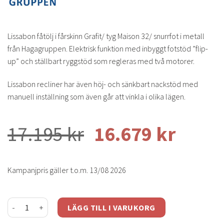
Lissabon fåtölj i fårskinn Grafit/ tyg Maison 32/ snurrfot i metall
från Hagagruppen. Elektrisk funktion med inbyggt fotstöd ”flip-
up” och ställbart ryggstöd som regleras med två motorer.
Lissabon recliner har även höj- och sänkbart nackstöd med
manuell inställning som även går att vinkla i olika lägen.
17.195
kr
16.679
kr
Kampanjpris gäller t.o.m. 13/08 2026
Lissabon fåtölj - fårskinn grafit mängd
LÄGG TILL I VARUKORG