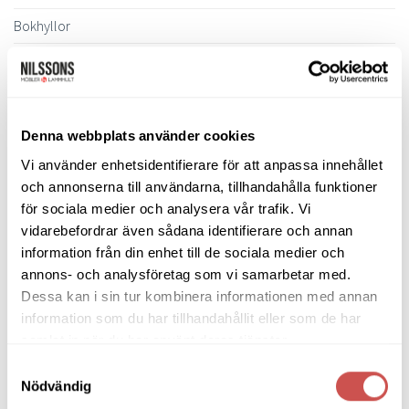
produktsidan
Bokhyllor
Byråer
Bäddsoffor
Bänkar & Pallar
Denna webbplats använder cookies
Fåtöljer
Vi använder enhetsidentifierare för att anpassa innehållet
och annonserna till användarna, tillhandahålla funktioner
Clubfåtöljer
för sociala medier och analysera vår trafik. Vi
Fårskinnsfåtöljer
vidarebefordrar även sådana identifierare och annan
Liggfåtöljer
information från din enhet till de sociala medier och
Loungefåtöljer
annons- och analysföretag som vi samarbetar med.
Dessa kan i sin tur kombinera informationen med annan
Reclinerfåtöljer
information som du har tillhandahållit eller som de har
Skinnfåtöljer
samlat in när du har använt deras tjänster.
Snurrfåtöljer
Samtyckesval
Tygfåtöljer
Nödvändig