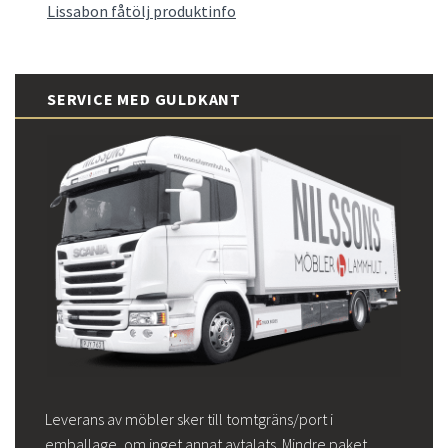
Lissabon fåtölj produktinfo
SERVICE MED GULDKANT
Leverans av möbler sker till tomtgräns/port i
emballage, om inget annat avtalats. Mindre paket