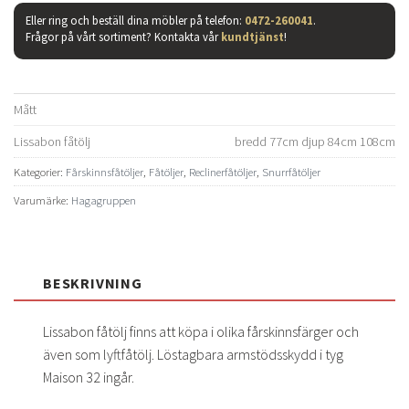
Eller ring och beställ dina möbler på telefon:
0472-260041
.
Frågor på vårt sortiment? Kontakta vår
kundtjänst
!
Mått
Lissabon fåtölj
bredd 77cm djup 84cm 108cm
Kategorier:
Fårskinnsfåtöljer
,
Fåtöljer
,
Reclinerfåtöljer
,
Snurrfåtöljer
Varumärke:
Hagagruppen
BESKRIVNING
Lissabon fåtölj finns att köpa i olika fårskinnsfärger och
även som lyftfåtölj. Löstagbara armstödsskydd i tyg
Maison 32 ingår.