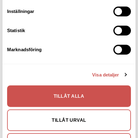
Hallmöbler
Inställningar
Inredning
Ljusbelysta Glastavlor
Statistik
Matbord & Köksbord
Marknadsföring
Matgrupper
Mattor
Möbelvård
Visa detaljer
Pinnsoffor
TILLÅT ALLA
Prissänkta utställningsmöbler
Soffbord
TILLÅT URVAL
Soffor
Skrivbord