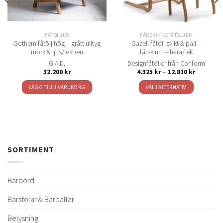
FÅTÖLJER
FÅRSKINNSFÅTÖLJER
Gothem fåtölj hög – grått ulltyg
Gazell fåtölj svikt & pall –
mörk & ljus/ ekben
fårskinn sahara/ ek
G.A.D.
Designfåtöljer från Conform
Prisinterva
32.200
kr
4.325
kr
–
12.810
kr
4.325 kr
till
LÄGG TILL I VARUKORG
VÄLJ ALTERNATIV
12.810 kr
Den
här
produkten
har
flera
SORTIMENT
varianter.
De
olika
Barbord
alternativen
kan
Barstolar & Barpallar
väljas
på
Belysning