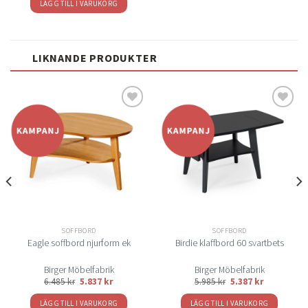
LÄGG TILL I VARUKORG
LIKNANDE PRODUKTER
Lägg
Lägg
till i
till i
önskelistan
önskelistan
SOFFBORD
SOFFBORD
Eagle soffbord njurform ek
Birdie klaffbord 60 svartbets
Birger Möbelfabrik
Birger Möbelfabrik
6.485
kr
5.837
kr
5.985
kr
5.387
kr
LÄGG TILL I VARUKORG
LÄGG TILL I VARUKORG