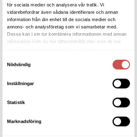
för sociala medier och analysera vår trafik. Vi
Hallmöbler
vidarebefordrar även sådana identifierare och annan
information från din enhet till de sociala medier och
Inredning
annons- och analysföretag som vi samarbetar med.
Ljusbelysta Glastavlor
Dessa kan i sin tur kombinera informationen med annan
information som du har tillhandahållit eller som de har
Matbord & Köksbord
samlat in när du har använt deras tjänster.
Matgrupper
Samtyckesval
Nödvändig
Mattor
Möbelvård
Inställningar
Pinnsoffor
Statistik
Prissänkta utställningsmöbler
Soffbord
Marknadsföring
Soffor