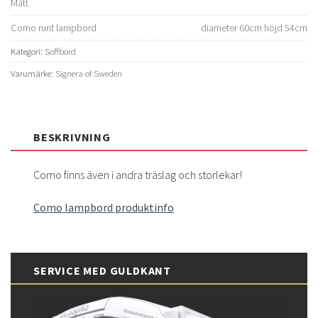
Mått
Como runt lampbord
diameter 60cm höjd 54cm
Kategori:
Soffbord
Varumärke:
Signera of Sweden
BESKRIVNING
Como finns även i andra träslag och storlekar!
Como lampbord produktinfo
SERVICE MED GULDKANT