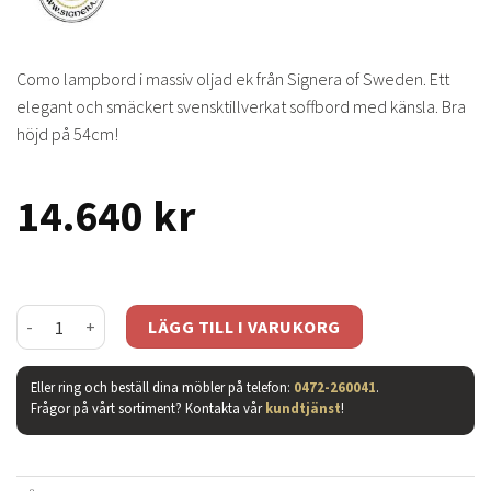
Como lampbord i massiv oljad ek från Signera of Sweden. Ett
elegant och smäckert svensktillverkat soffbord med känsla. Bra
höjd på 54cm!
14.640
kr
Como lampbord runt mängd
LÄGG TILL I VARUKORG
Eller ring och beställ dina möbler på telefon:
0472-260041
.
Frågor på vårt sortiment? Kontakta vår
kundtjänst
!