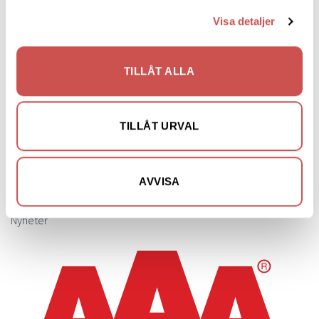
Skrivbord
Visa detaljer
Skänkar & Sideboards
Stolar
TILLÅT ALLA
Sängar
Sängbord & Gavlar
TILLÅT URVAL
TV-bänkar
Utemöbler
AVVISA
Vitrinskåp
Nyheter