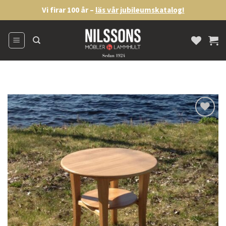
Skip
Vi firar 100 år –
läs vår jubileumskatalog!
to
content
Lägg
till i
önskelistan