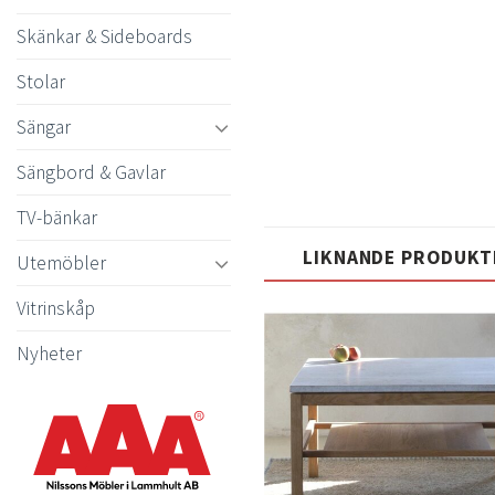
Skänkar & Sideboards
Stolar
Sängar
Sängbord & Gavlar
TV-bänkar
LIKNANDE PRODUKT
Utemöbler
Vitrinskåp
Nyheter
Lägg
till i
t
önskelistan
önsk