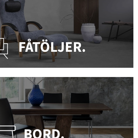
FÅTÖLJER.
BORD.