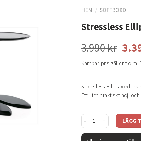
HEM
/
SOFFBORD
Stressless Ell
Lägg
till i
3.990
kr
3.3
önskelistan
Kampanjpris gäller t.o.m. 
Stressless Ellipsbord i sv
Ett litet praktiskt höj- oc
Stressless Ellipsbord sva
LÄGG T