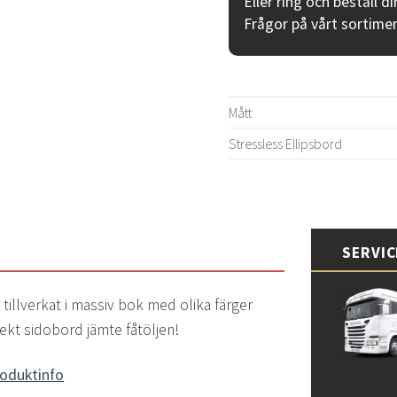
Eller ring och beställ d
Frågor på vårt sortime
Mått
Stressless Ellipsbord
SERVI
 tillverkat i massiv bok med olika färger
rfekt sidobord jämte fåtöljen!
roduktinfo