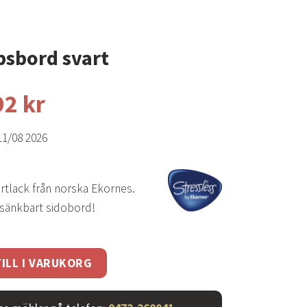
ipsbord svart
92
kr
11/08 2026
artlack från norska Ekornes.
h sänkbart sidobord!
rt mängd
ILL I VARUKORG