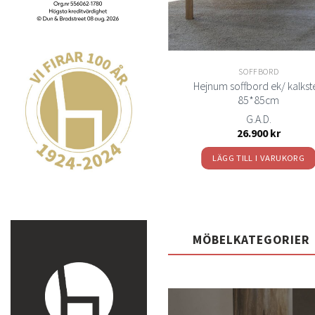
SOFFBORD
SOFFBORD
Hejnum soffbord ek/ kalkst
Furillen soffbord björk ellips
85*85cm
G.A.D.
G.A.D.
22.780
kr
26.900
kr
LÄGG TILL I VARUKORG
LÄGG TILL I VARUKORG
MÖBELKATEGORIER