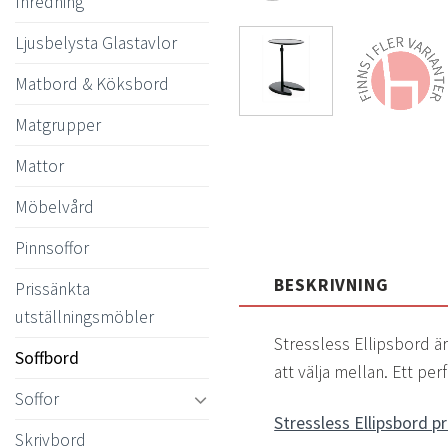
Inredning
Ljusbelysta Glastavlor
Matbord & Köksbord
Matgrupper
Mattor
Möbelvård
Pinnsoffor
BESKRIVNING
Prissänkta
utställningsmöbler
Stressless Ellipsbord är
Soffbord
att välja mellan. Ett pe
Soffor
Stressless Ellipsbord p
Skrivbord