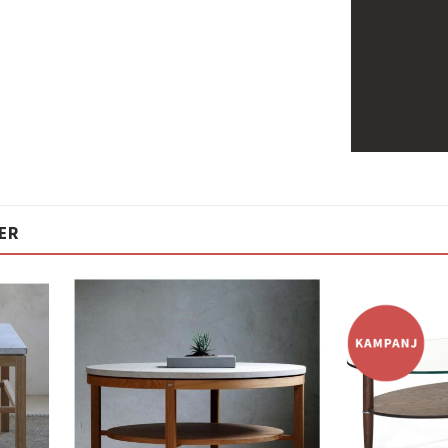
ER
Lägg
Lägg
ill i
till i
elistan
önskelistan