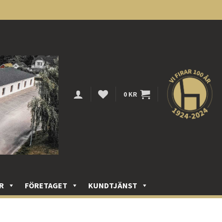
0
KR
R
FÖRETAGET
KUNDTJÄNST