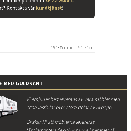
ina möbler på telefon:
0472-260041
.
nt? Kontakta vår
kundtjänst
!
49*38cm höjd 54-74cm
CE MED GULDKANT
Vi erbjuder hemleverans av våra möbler med
egna lastbilar över stora delar av Sverige.
Önskar Ni att möblerna levereras
färdigmonterade och inburna i hemmet så