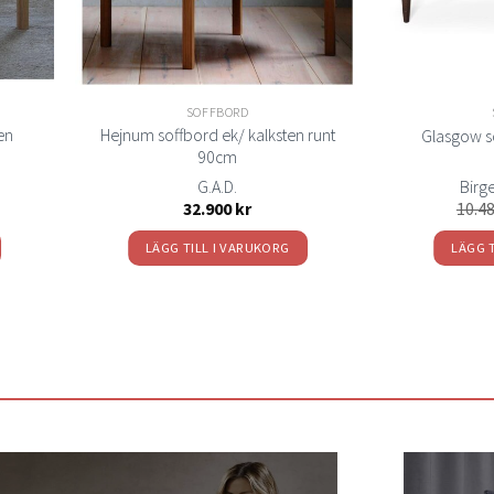
SOFFBORD
en
Hejnum soffbord ek/ kalksten runt
Glasgow s
90cm
G.A.D.
Birg
32.900
kr
10.4
LÄGG TILL I VARUKORG
LÄGG 