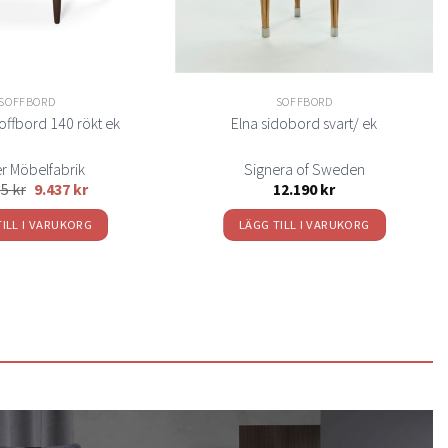
SOFFBORD
SOFFBORD
offbord 140 rökt ek
Elna sidobord svart/ ek
er Möbelfabrik
Signera of Sweden
85
kr
9.437
kr
12.190
kr
TILL I VARUKORG
LÄGG TILL I VARUKORG