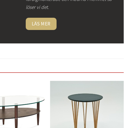
löser vi det.
LÄS MER
Lägg
Lägg
till i
till i
önskelistan
önskelistan