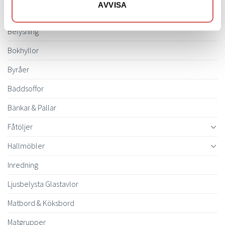
AVVISA
Barstolar & Barpallar
Belysning
Bokhyllor
Byråer
Bäddsoffor
Bänkar & Pallar
Fåtöljer
Hallmöbler
Inredning
Ljusbelysta Glastavlor
Matbord & Köksbord
Matgrupper