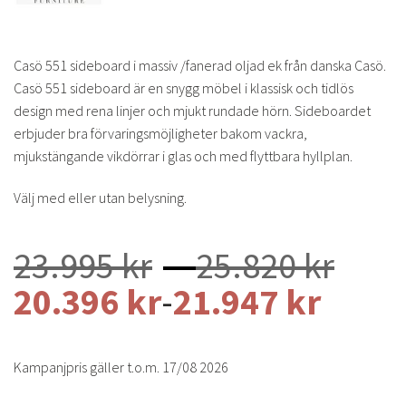
Casö 551 sideboard i massiv /fanerad oljad ek från danska Casö.
Casö 551 sideboard är en snygg möbel i klassisk och tidlös
design med rena linjer och mjukt rundade hörn. Sideboardet
erbjuder bra förvaringsmöjligheter bakom vackra,
mjukstängande vikdörrar i glas och med flyttbara hyllplan.
Välj med eller utan belysning.
Pris
23.995
kr
–
25.820
kr
23.9
20.396
kr
-
21.947
kr
till
25.8
Kampanjpris gäller t.o.m. 17/08 2026