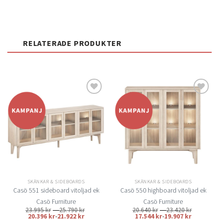
RELATERADE PRODUKTER
Lägg
Lägg
till i
till i
önskelistan
önskelistan
SKÄNKAR & SIDEBOARDS
SKÄNKAR & SIDEBOARDS
Casö 551 sideboard vitoljad ek
Casö 550 highboard vitoljad ek
Casö Furniture
Casö Furniture
Prisintervall:
Prisinterv
23.995
kr
–
25.790
kr
20.640
kr
–
23.420
kr
23.995 kr
20.640 kr
20.396
kr
-
21.922
kr
17.544
kr
-
19.907
kr