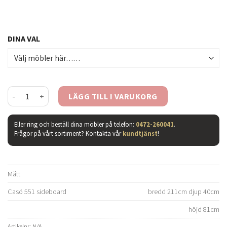
DINA VAL
Casö 551 sideboard 3 dörrar oljad ek mängd
LÄGG TILL I VARUKORG
Eller ring och beställ dina möbler på telefon:
0472-260041
.
Frågor på vårt sortiment? Kontakta vår
kundtjänst
!
Mått
Casö 551 sideboard
bredd 211cm djup 40cm
höjd 81cm
Artikelnr:
N/A