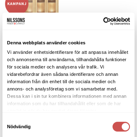
Lägg
varianter.
till i
De
önskelistan
olika
alternativen
kan
väljas
Denna webbplats använder cookies
på
SKÄNKAR & SIDEBOARDS
produktsidan
Vi använder enhetsidentifierare för att anpassa innehållet
Casö 550 highboard oljad ek
och annonserna till användarna, tillhandahålla funktioner
Casö Furniture
Prisintervall:
20.640
kr
–
23.420
kr
för sociala medier och analysera vår trafik. Vi
20.640 kr
17.544
kr
-
19.907
kr
till
vidarebefordrar även sådana identifierare och annan
23.420 kr
VÄLJ ALTERNATIV
information från din enhet till de sociala medier och
Den
annons- och analysföretag som vi samarbetar med.
här
Dessa kan i sin tur kombinera informationen med annan
produkten
LIKNANDE PRODUKTER
information som du har tillhandahållit eller som de har
har
samlat in när du har använt deras tjänster.
flera
varianter.
Samtyckesval
De
Nödvändig
olika
Lägg
Lägg