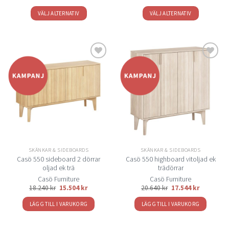
till
till
25.790 kr
23.420 kr
VÄLJ ALTERNATIV
VÄLJ ALTERNATIV
Den
Den
här
här
produkten
produkten
har
har
flera
flera
Lägg
Lägg
varianter.
varianter.
till i
till i
De
De
önskelistan
önskelistan
olika
olika
alternativen
alternativen
kan
kan
väljas
väljas
på
på
SKÄNKAR & SIDEBOARDS
SKÄNKAR & SIDEBOARDS
produktsidan
produktsidan
Casö 550 sideboard 2 dörrar
Casö 550 highboard vitoljad ek
oljad ek trä
trädörrar
Casö Furniture
Casö Furniture
18.240
kr
15.504
kr
20.640
kr
17.544
kr
LÄGG TILL I VARUKORG
LÄGG TILL I VARUKORG