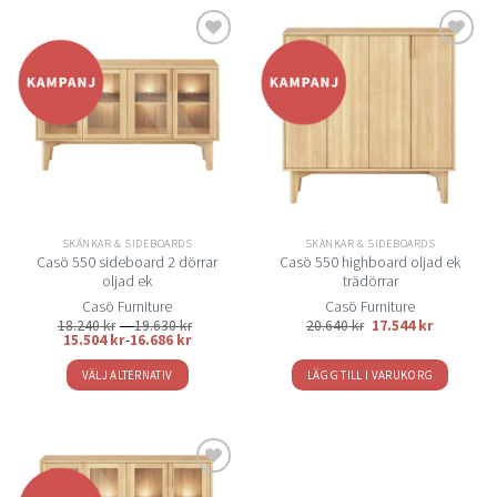
Lägg
Lägg
till i
till i
önskelistan
önskelistan
SKÄNKAR & SIDEBOARDS
SKÄNKAR & SIDEBOARDS
Casö 550 sideboard 2 dörrar
Casö 550 highboard oljad ek
oljad ek
trädörrar
Casö Furniture
Casö Furniture
Prisintervall:
18.240
kr
–
19.630
kr
20.640
kr
17.544
kr
18.240 kr
15.504
kr
-
16.686
kr
till
19.630 kr
VÄLJ ALTERNATIV
LÄGG TILL I VARUKORG
Den
här
produkten
har
flera