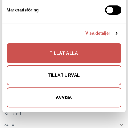
Fåtöljer
Marknadsföring
Hallmöbler
Inredning
Visa detaljer
Ljusbelysta Glastavlor
Matbord & Köksbord
TILLÅT ALLA
Matgrupper
Mattor
TILLÅT URVAL
Möbelvård
Pinnsoffor
AVVISA
Prissänkta utställningsmöbler
Soffbord
Soffor