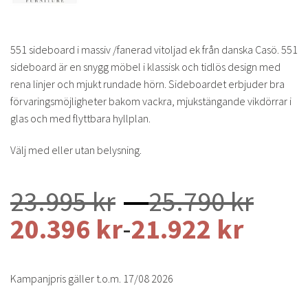
551 sideboard i massiv /fanerad vitoljad ek från danska Casö. 551
sideboard är en snygg möbel i klassisk och tidlös design med
rena linjer och mjukt rundade hörn. Sideboardet erbjuder bra
förvaringsmöjligheter bakom vackra, mjukstängande vikdörrar i
glas och med flyttbara hyllplan.
Välj med eller utan belysning.
Pris
23.995
kr
–
25.790
kr
23.9
20.396
kr
-
21.922
kr
till
25.7
Kampanjpris gäller t.o.m. 17/08 2026