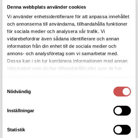
LÄGG TILL I VARUKORG
LÄGG TILL I VARUKORG
Denna webbplats använder cookies
Vi använder enhetsidentifierare för att anpassa innehållet
och annonserna till användarna, tillhandahålla funktioner
för sociala medier och analysera vår trafik. Vi
vidarebefordrar även sådana identifierare och annan
SORTIMENT
information från din enhet till de sociala medier och
annons- och analysföretag som vi samarbetar med.
Dessa kan i sin tur kombinera informationen med annan
Barbord
information som du har tillhandahållit eller som de har
Barstolar & Barpallar
samlat in när du har använt deras tjänster.
Belysning
Samtyckesval
Nödvändig
Bokhyllor
Byråer
Inställningar
Bäddsoffor
Statistik
Bänkar & Pallar