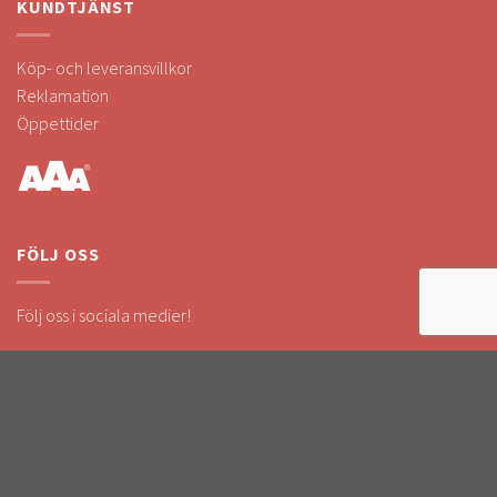
KUNDTJÄNST
Köp- och leveransvillkor
Reklamation
Öppettider
FÖLJ OSS
Följ oss i sociala medier!
Håll dig uppdaterad om kampanjer & nyheter.