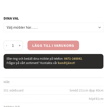
DINA VAL
Casö 551 sideboard vitoljad ek mängd
LÄGG TILL I VARUKORG
Eller ring och beställ dina möbler på telefon:
0472-260041
.
Frågor på vårt sortiment? Kontakta vår
kundtjänst
!
Mått
551 sideboard
bredd 211cm djup 40cm
höjd 81cm
Artikelnr:
N/A