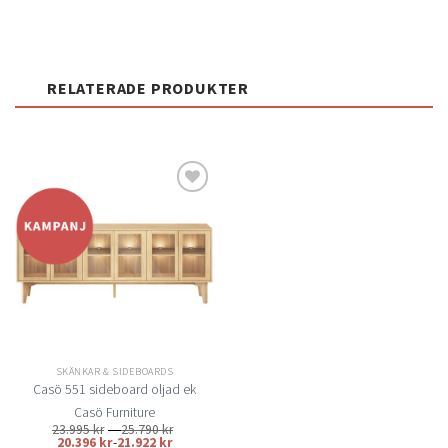
RELATERADE PRODUKTER
Lägg
till i
önskelistan
SKÄNKAR & SIDEBOARDS
Casö 551 sideboard oljad ek
Casö Furniture
Prisintervall:
23.995
kr
–
25.790
kr
23.995 kr
20.396
kr
-
21.922
kr