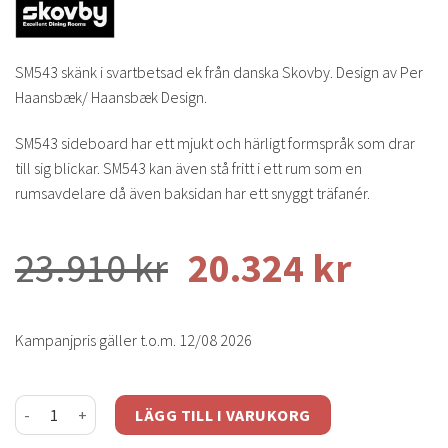
SM543 skänk i svartbetsad ek från danska Skovby. Design av Per
Haansbæk/ Haansbæk Design.
SM543 sideboard har ett mjukt och härligt formspråk som drar
till sig blickar. SM543 kan även stå fritt i ett rum som en
rumsavdelare då även baksidan har ett snyggt träfanér.
23.910
kr
20.324
kr
Kampanjpris gäller t.o.m. 12/08 2026
SM543 skänk svartbets mängd
LÄGG TILL I VARUKORG