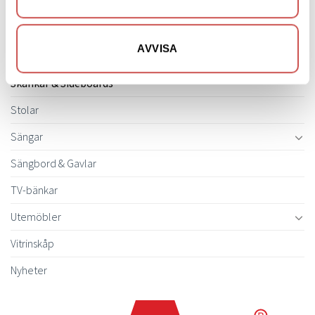
Soffbord
Soffor
AVVISA
Skrivbord
Skänkar & Sideboards
Stolar
Sängar
Sängbord & Gavlar
TV-bänkar
Utemöbler
Vitrinskåp
Nyheter