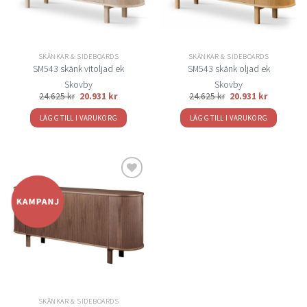
SKÄNKAR & SIDEBOARDS
SKÄNKAR & SIDEBOARDS
SM543 skänk vitoljad ek
SM543 skänk oljad ek
Skovby
Skovby
24.625
kr
20.931
kr
24.625
kr
20.931
kr
LÄGG TILL I VARUKORG
LÄGG TILL I VARUKORG
Lägg
till i
önskelistan
SKÄNKAR & SIDEBOARDS