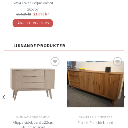
SM543 skänk oljad valnöt
Skovby
25.525
kr
21.696
kr
LÄGG TILL I VARUKORG
LIKNANDE PRODUKTER
Lägg
Lägg
till i
till i
önskelistan
önskelistan
SKÄNKAR & SIDEBOARDS
SKÄNKAR & SIDEBOARDS
Filippa sideboard 122cm
Rock N Roll sideboard
vitpigmenterad