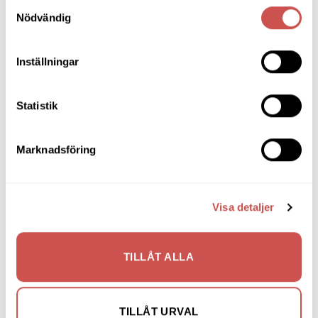
Samtyckesval
Nödvändig
Bänkar & Pallar
Fåtöljer
Inställningar
Hallmöbler
Inredning
Statistik
Ljusbelysta Glastavlor
Marknadsföring
Matbord & Köksbord
Matgrupper
Visa detaljer
Mattor
Möbelvård
TILLÅT ALLA
Pinnsoffor
Prissänkta utställningsmöbler
TILLÅT URVAL