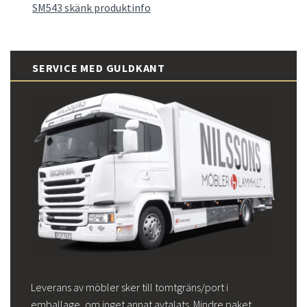
SM543 skänk produktinfo
SERVICE MED GULDKANT
Leverans av möbler sker till tomtgräns/port i
emballage, om inget annat avtalats. Mindre paket