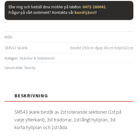
Eller ring och beställ dina möbler på telefon:
0472-260041
.
Frågor på vårt sortiment? Kontakta vår
kundtjänst
!
Mått
SM543 skänk
bredd 190cm djup 45cm höjd 82cm
Kategori:
Skänkar & Sideboards
Varumärke:
Skovby
BESKRIVNING
SM543 skänk består av 2st roterande sektioner (1st på
varje ytterkant), 3st trädörrar, 1st långt hyllplan, 3st
korta hyllplan och 1st låda.