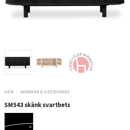
HEM
/
SKÄNKAR & SIDEBOARDS
SM543 skänk svartbets