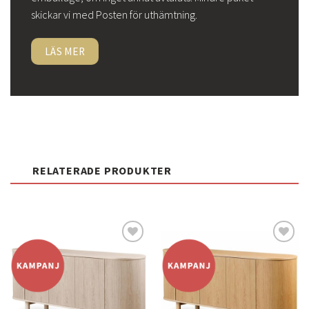
skickar vi med Posten för uthämtning.
LÄS MER
RELATERADE PRODUKTER
Lägg
Lägg
till i
till i
önskelistan
önskelistan