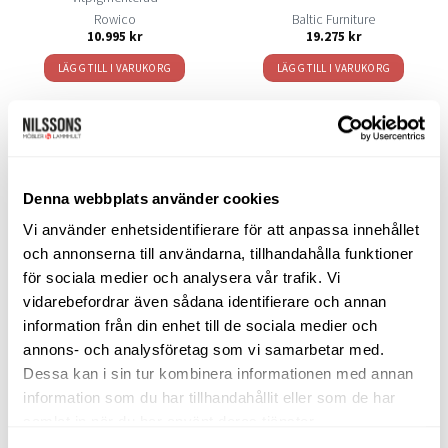
Rowico
Baltic Furniture
10.995
kr
19.275
kr
LÄGG TILL I VARUKORG
LÄGG TILL I VARUKORG
SORTIMENT
Denna webbplats använder cookies
Vi använder enhetsidentifierare för att anpassa innehållet
Barbord
och annonserna till användarna, tillhandahålla funktioner
för sociala medier och analysera vår trafik. Vi
Barstolar & Barpallar
vidarebefordrar även sådana identifierare och annan
information från din enhet till de sociala medier och
Belysning
annons- och analysföretag som vi samarbetar med.
Bokhyllor
Dessa kan i sin tur kombinera informationen med annan
information som du har tillhandahållit eller som de har
Byråer
samlat in när du har använt deras tjänster.
Bäddsoffor