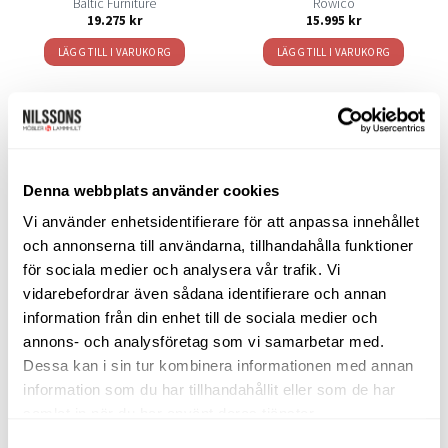
Baltic Furniture
Rowico
19.275
kr
15.995
kr
LÄGG TILL I VARUKORG
LÄGG TILL I VARUKORG
SORTIMENT
Denna webbplats använder cookies
Vi använder enhetsidentifierare för att anpassa innehållet
Barbord
och annonserna till användarna, tillhandahålla funktioner
för sociala medier och analysera vår trafik. Vi
Barstolar & Barpallar
vidarebefordrar även sådana identifierare och annan
Belysning
information från din enhet till de sociala medier och
annons- och analysföretag som vi samarbetar med.
Bokhyllor
Dessa kan i sin tur kombinera informationen med annan
Byråer
information som du har tillhandahållit eller som de har
samlat in när du har använt deras tjänster.
Bäddsoffor
Samtyckesval