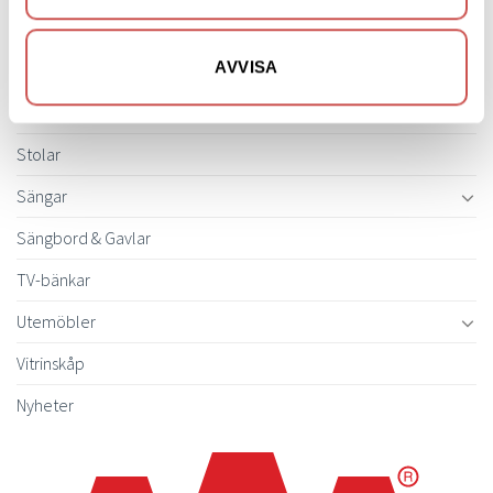
Soffor
AVVISA
Skrivbord
Skänkar & Sideboards
Stolar
Sängar
Sängbord & Gavlar
TV-bänkar
Utemöbler
Vitrinskåp
Nyheter