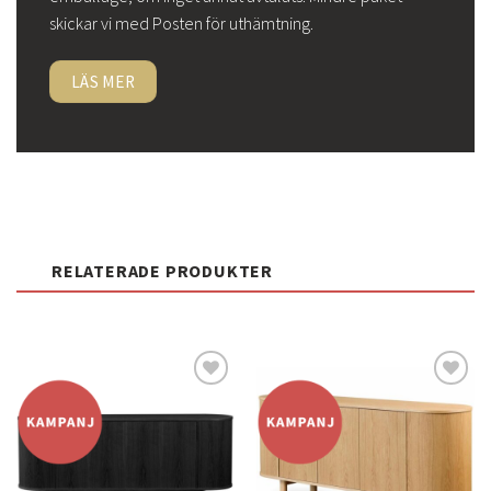
skickar vi med Posten för uthämtning.
LÄS MER
RELATERADE PRODUKTER
Lägg
Lägg
till i
till i
önskelistan
önskelistan