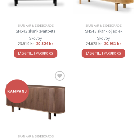
SKÄNKAR & SIDEBOARDS
SKÄNKAR & SIDEBOARDS
SM543 skänk svartbets
SM543 skänk oljad ek
Skovby
Skovby
23.910
kr
20.324
kr
24.625
kr
20.931
kr
LÄGG TILL I VARUKORG
LÄGG TILL I VARUKORG
Lägg
till i
önskelistan
SKÄNKAR & SIDEBOARDS