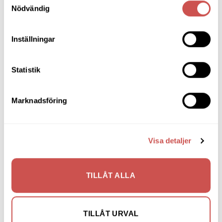
Nödvändig
Bänkar & Pallar
Fåtöljer
Inställningar
Hallmöbler
Inredning
Statistik
Ljusbelysta Glastavlor
Marknadsföring
Matbord & Köksbord
Matgrupper
Mattor
Visa detaljer
Möbelvård
TILLÅT ALLA
Pinnsoffor
Prissänkta utställningsmöbler
TILLÅT URVAL
Soffbord