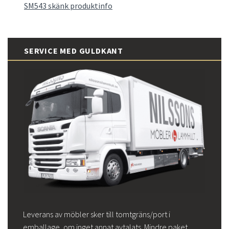
SM543 skänk produktinfo
SERVICE MED GULDKANT
Leverans av möbler sker till tomtgräns/port i
emballage, om inget annat avtalats. Mindre paket