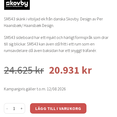
SM543 skänk i vitoljad ek från danska Skovby. Design av Per
Haansbæk/ Haansbæk Design.
SM543 sideboard har ett mjukt och härligt formspråk som drar
till sig blickar. SM543 kan även stå fritt i ett rum som en
rumsavdelare då även baksidan har ett snyggt träfanér.
24.625
kr
20.931
kr
Kampanjpris gäller t.o.m. 12/08 2026
SM543 skänk vitoljad ek mängd
LÄGG TILL I VARUKORG