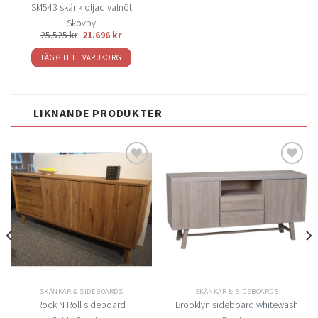
SM543 skänk oljad valnöt
Skovby
25.525
kr
21.696
kr
LÄGG TILL I VARUKORG
LIKNANDE PRODUKTER
Lägg
Lägg
till i
till i
önskelistan
önskelistan
SKÄNKAR & SIDEBOARDS
SKÄNKAR & SIDEBOARDS
Rock N Roll sideboard
Brooklyn sideboard whitewash