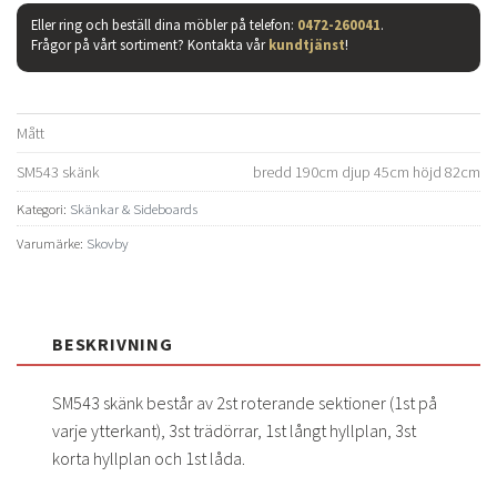
Eller ring och beställ dina möbler på telefon:
0472-260041
.
Frågor på vårt sortiment? Kontakta vår
kundtjänst
!
Mått
SM543 skänk
bredd 190cm djup 45cm höjd 82cm
Kategori:
Skänkar & Sideboards
Varumärke:
Skovby
BESKRIVNING
SM543 skänk består av 2st roterande sektioner (1st på
varje ytterkant), 3st trädörrar, 1st långt hyllplan, 3st
korta hyllplan och 1st låda.