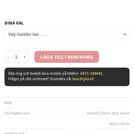
DINA VAL
Casö 550 highboard oljad ek mängd
LÄGG TILL I VARUKORG
Eller ring och beställ dina möbler på telefon:
0472-260041
.
Frågor på vårt sortiment? Kontakta vår
kundtjänst
!
Mått
550 highboard
bredd 120cm djup 40cm
höjd 120cm
Artikelnr:
N/A