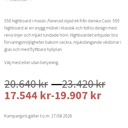
550 highboard i massiv /fanerad oljad ek från danska Casö. 550
highboard är en snygg möbel i klassisk och tidlös design med
rena linjer och mjukt rundade hörn. Highboardet erbjuder bra
förvaringsmöjligheter bakom vackra, mjukstängande vikdörrar i
glas och med flyttbara hyllplan.
Välj med eller utan belysning.
Pris
20.640
kr
–
23.420
kr
20.6
17.544
kr
-
19.907
kr
till
23.4
Kampanjpris gäller t.o.m. 17/08 2026