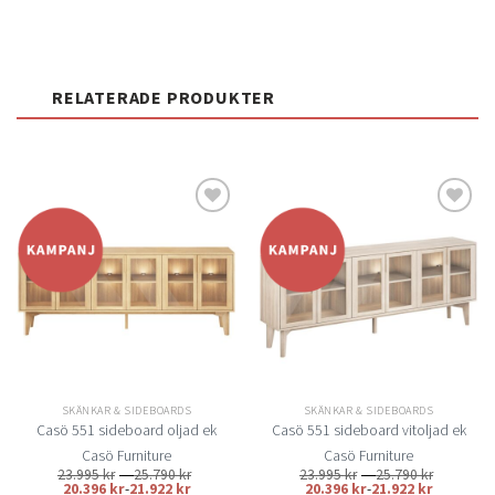
RELATERADE PRODUKTER
Lägg
Lägg
till i
till i
önskelistan
önskelistan
SKÄNKAR & SIDEBOARDS
SKÄNKAR & SIDEBOARDS
Casö 551 sideboard oljad ek
Casö 551 sideboard vitoljad ek
Casö Furniture
Casö Furniture
Prisintervall:
Prisinterv
23.995
kr
–
25.790
kr
23.995
kr
–
25.790
kr
23.995 kr
23.995 kr
20.396
kr
-
21.922
kr
20.396
kr
-
21.922
kr