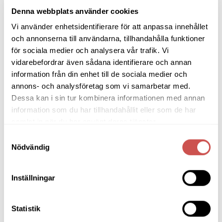
LÄGG TILL I VARUKORG
LÄGG TILL I VARUKORG
Denna webbplats använder cookies
Vi använder enhetsidentifierare för att anpassa innehållet
och annonserna till användarna, tillhandahålla funktioner
för sociala medier och analysera vår trafik. Vi
vidarebefordrar även sådana identifierare och annan
SORTIMENT
information från din enhet till de sociala medier och
annons- och analysföretag som vi samarbetar med.
Dessa kan i sin tur kombinera informationen med annan
Barbord
information som du har tillhandahållit eller som de har
Barstolar & Barpallar
samlat in när du har använt deras tjänster.
Belysning
Samtyckesval
Nödvändig
Bokhyllor
Byråer
Inställningar
Bäddsoffor
Statistik
Bänkar & Pallar