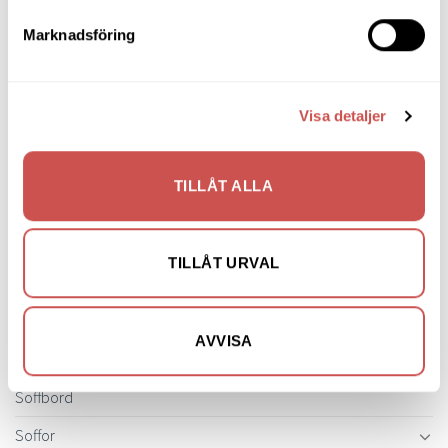
Fåtöljer
Marknadsföring
Hallmöbler
Inredning
Visa detaljer
Ljusbelysta Glastavlor
Matbord & Köksbord
TILLÅT ALLA
Matgrupper
Mattor
TILLÅT URVAL
Möbelvård
Pinnsoffor
AVVISA
Prissänkta utställningsmöbler
Soffbord
Soffor