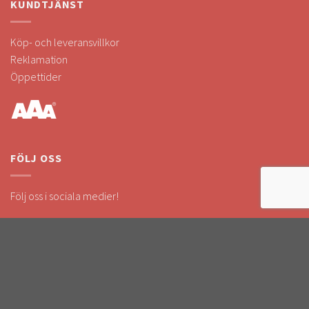
KUNDTJÄNST
Köp- och leveransvillkor
Reklamation
Öppettider
FÖLJ OSS
Följ oss i sociala medier!
Håll dig uppdaterad om kampanjer & nyheter.