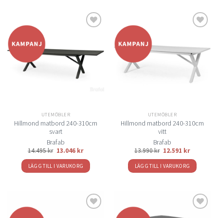
Lägg
Lägg
till i
till i
önskelistan
önskelistan
UTEMÖBLER
UTEMÖBLER
Hillmond matbord 240-310cm
Hillmond matbord 240-310cm
svart
vitt
Brafab
Brafab
14.495
kr
13.046
kr
13.990
kr
12.591
kr
LÄGG TILL I VARUKORG
LÄGG TILL I VARUKORG