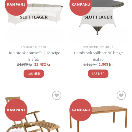
Lägg
Lägg
till i
till i
önskelistan
önskelistan
SLUT I LAGER
SLUT I LAGER
LOUNGEGRUPPER
SOFFBORD UTOMHUS
Hornbrook hörnsoffa 2H2 beige
Hornbrook soffbord 90 beige
Brafab
Brafab
24.980
kr
22.482
kr
2.120
kr
1.908
kr
LÄS MER
LÄS MER
Lägg
Lägg
till i
till i
önskelistan
önskelistan