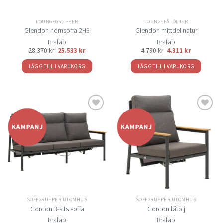
LOUNGEGRUPPER
LOUNGEFÅTÖLJER
Glendon hörnsoffa 2H3
Glendon mittdel natur
Brafab
Brafab
28.370
kr
25.533
kr
4.790
kr
4.311
kr
LÄGG TILL I VARUKORG
LÄGG TILL I VARUKORG
Lägg
Lägg
till i
till i
önskelistan
önskelistan
SOFFGRUPPER UTOMHUS
SOFFGRUPPER UTOMHUS
Gordon 3-sits soffa
Gordon fåtölj
Brafab
Brafab