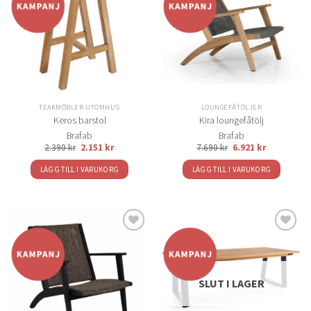
Lägg
Lägg
till i
till i
önskelistan
önskelistan
TEAKMÖBLER UTOMHUS
LOUNGEFÅTÖLJER
Keros barstol
Kira loungefåtölj
Brafab
Brafab
2.390
kr
2.151
kr
7.690
kr
6.921
kr
LÄGG TILL I VARUKORG
LÄGG TILL I VARUKORG
Lägg
Lägg
till i
till i
önskelistan
önskelistan
SLUT I LAGER