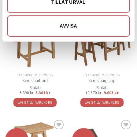
TILLÅT URVAL
AVVISA
Lägg
Lägg
till i
till i
önskelistan
önskelistan
TEAKMÖBLER UTOMHUS
TEAKMÖBLER UTOMHUS
Keros barbord
Keros bargrupp
Brafab
Brafab
5.890
kr
5.301
kr
10.670
kr
9.603
kr
LÄGG TILL I VARUKORG
LÄGG TILL I VARUKORG