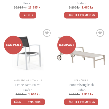
Brafab
Brafab
Det
Det
16.995
kr
13.595
kr
1.200
kr
1.080
kr
ursprungliga
nuvarande
priset
priset
LÄS MER
LÄGG TILL I VARUKORG
var:
är:
16.995 kr.
13.595 kr.
Lägg
Lägg
till i
till i
önskelistan
önskelistan
KARMSTOLAR UTOMHUS
UTEMÖBLER
Leone karmstol vit
Leone vilsäng khaki
Brafab
Brafab
1.200
kr
1.080
kr
3.150
kr
2.835
kr
LÄGG TILL I VARUKORG
LÄGG TILL I VARUKORG