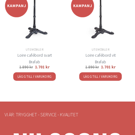
Lägg
Lägg
till i
till i
önskelistan
önskelistan
UTEMÖBLER
UTEMÖBLER
Loire cafébord svart
Loire cafébord vit
Brafab
Brafab
1.890
kr
1.701
kr
1.890
kr
1.701
kr
LÄGG TILL I VARUKORG
LÄGG TILL I VARUKORG
VI ÄR: TRYGGHET - SERVICE - KVALITET