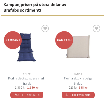
Kampanjpriser på stora delar av
Brafabs sortiment!
Lägg
Lägg
till i
till i
önskelistan
önskelistan
DYNOR
DYNOR
Florina däckstolsdyna marin
Florina sittdyna beige
Brafab
Brafab
1.300
kr
1.170
kr
220
kr
198
kr
LÄGG TILL I VARUKORG
LÄGG TILL I VARUKORG