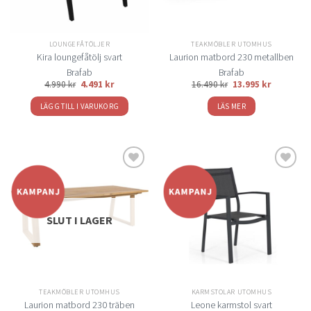
LOUNGEFÅTÖLJER
TEAKMÖBLER UTOMHUS
Kira loungefåtölj svart
Laurion matbord 230 metallben
Brafab
Brafab
Det
Det
4.990
kr
4.491
kr
16.490
kr
13.995
kr
ursprungliga
nuvarand
priset
priset
LÄGG TILL I VARUKORG
LÄS MER
var:
är:
16.490 kr.
13.995 kr.
Lägg
Lägg
till i
till i
önskelistan
önskelistan
SLUT I LAGER
TEAKMÖBLER UTOMHUS
KARMSTOLAR UTOMHUS
Laurion matbord 230 träben
Leone karmstol svart