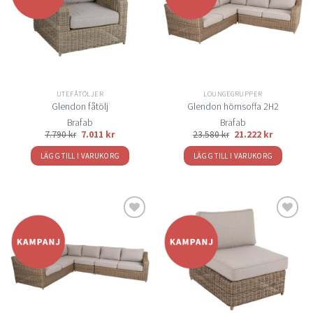
till i
till i
önskelistan
önskelistan
UTEFÅTÖLJER
LOUNGEGRUPPER
Glendon fåtölj
Glendon hörnsoffa 2H2
Brafab
Brafab
7.790
kr
7.011
kr
23.580
kr
21.222
kr
LÄGG TILL I VARUKORG
LÄGG TILL I VARUKORG
Lägg
Lägg
till i
till i
önskelistan
önskelistan