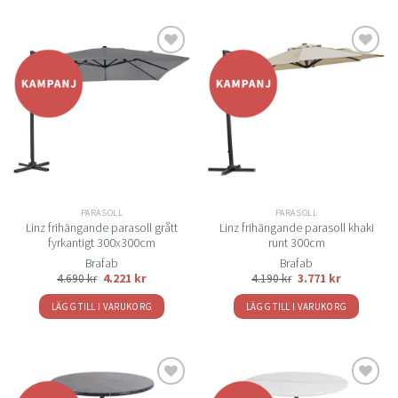
Lägg
Lägg
till i
till i
önskelistan
önskelistan
PARASOLL
PARASOLL
Linz frihängande parasoll grått
Linz frihängande parasoll khaki
fyrkantigt 300x300cm
runt 300cm
Brafab
Brafab
4.690
kr
4.221
kr
4.190
kr
3.771
kr
LÄGG TILL I VARUKORG
LÄGG TILL I VARUKORG