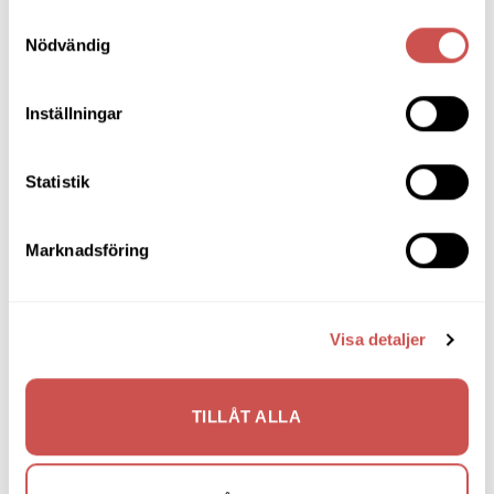
Brafab
Brafab
Samtyckesval
2.790
kr
2.511
kr
4.150
kr
3.735
kr
Nödvändig
LÄGG TILL I VARUKORG
LÄGG TILL I VARUKORG
Inställningar
Statistik
Lägg
Lägg
till i
till i
önskelistan
önskelistan
Marknadsföring
Visa detaljer
SOFFOR UTOMHUS
LOUNGEFÅTÖLJER
Kenton 3-sits soffa
Kenton fåtölj
Brafab
Brafab
TILLÅT ALLA
15.990
kr
14.391
kr
7.490
kr
6.741
kr
LÄGG TILL I VARUKORG
LÄGG TILL I VARUKORG