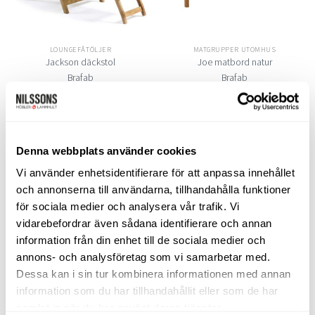
LOUNGEFÅTÖLJER
MATGRUPPER UTOMHUS
Jackson däckstol
Joe matbord natur
Brafab
Brafab
5.120
kr
4.608
kr
11.490
kr
10.341
kr
LÄGG TILL I VARUKORG
LÄGG TILL I VARUKORG
Denna webbplats använder cookies
Vi använder enhetsidentifierare för att anpassa innehållet
och annonserna till användarna, tillhandahålla funktioner
Lägg
Lägg
för sociala medier och analysera vår trafik. Vi
till i
till i
önskelistan
önskelistan
vidarebefordrar även sådana identifierare och annan
information från din enhet till de sociala medier och
annons- och analysföretag som vi samarbetar med.
Dessa kan i sin tur kombinera informationen med annan
information som du har tillhandahållit eller som de har
SOFFBORD UTOMHUS
SOFFBORD UTOMHUS
samlat in när du har använt deras tjänster.
Kastos runt soffbord 60cm
Kastos runt soffbord 90cm