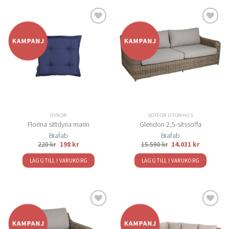
Lägg
Lägg
till i
till i
önskelistan
önskelistan
DYNOR
SOFFOR UTOMHUS
Florina sittdyna marin
Glendon 2,5-sitssoffa
Brafab
Brafab
220
kr
198
kr
15.590
kr
14.031
kr
LÄGG TILL I VARUKORG
LÄGG TILL I VARUKORG
Lägg
Lägg