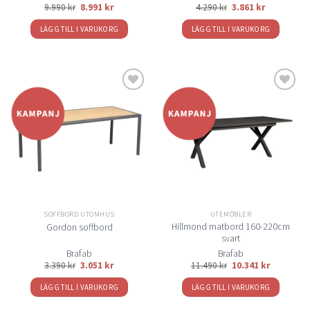
9.990
kr
8.991
kr
4.290
kr
3.861
kr
LÄGG TILL I VARUKORG
LÄGG TILL I VARUKORG
Lägg
Lägg
till i
till i
önskelistan
önskelistan
SOFFBORD UTOMHUS
UTEMÖBLER
Hillmond matbord 160-220cm
Gordon soffbord
svart
Brafab
Brafab
3.390
kr
3.051
kr
11.490
kr
10.341
kr
LÄGG TILL I VARUKORG
LÄGG TILL I VARUKORG