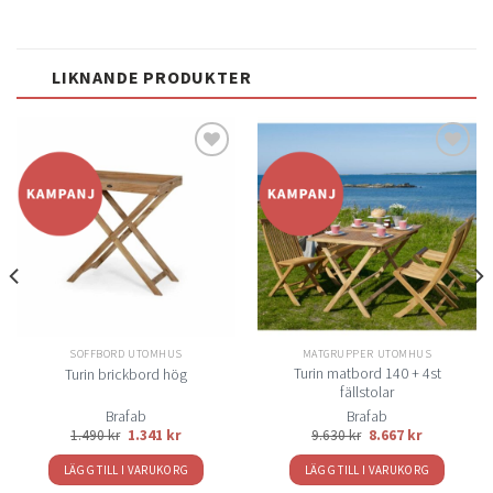
LIKNANDE PRODUKTER
Lägg
Lägg
till i
till i
önskelistan
önskelistan
SOFFBORD UTOMHUS
MATGRUPPER UTOMHUS
Turin matbord 140 + 4st
Turin brickbord hög
fällstolar
Brafab
Brafab
1.490
kr
1.341
kr
9.630
kr
8.667
kr
LÄGG TILL I VARUKORG
LÄGG TILL I VARUKORG