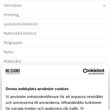
Hallmöbler
Inredning
Ljusbelysta Glastavlor
Matbord & Köksbord
Matgrupper
Mattor
Möbelvård
Pinnsoffor
Prissänkta utställningsmöbler
Denna webbplats använder cookies
Soffbord
Vi använder enhetsidentifierare för att anpassa innehållet
Soffor
och annonserna till användarna, tillhandahålla funktioner
Skrivbord
för sociala medier och analysera vår trafik. Vi