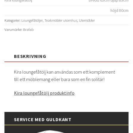
höjd 80cm
Kategorier:
Loungefåtöljer
,
Teakmöbler utomhus
,
Utemöbler
Varumärke:
Brafab
BESKRIVNING
Kira loungefåtölj kan användas som ett komplement
till ett möblemang eller bara som en fin solitär!
Kira loungefåtölj produktinfo
SERVICE MED GULDKANT