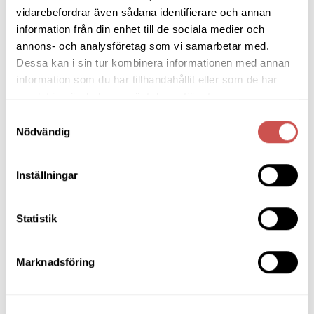
vidarebefordrar även sådana identifierare och annan
Skänkar & Sideboards
information från din enhet till de sociala medier och
annons- och analysföretag som vi samarbetar med.
Stolar
Dessa kan i sin tur kombinera informationen med annan
Sängar
information som du har tillhandahållit eller som de har
samlat in när du har använt deras tjänster.
Sängbord & Gavlar
Samtyckesval
TV-bänkar
Nödvändig
Utemöbler
Inställningar
Bänkar utomhus
Utefåtöljer
Matgrupper utomhus
Statistik
Utomhusbord
Soffbord utomhus
Marknadsföring
Teakmöbler utomhus
Karmstolar utomhus