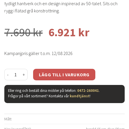
tydligt hantverk och en design inspirerad av 50-talet. Sits och
rygg i flätad grå konstrottning.
7.690
kr
6.921
kr
Kampanjpris gäller t.o.m. 12/08 2026
Kira loungefåtölj mängd
LÄGG TILL I VARUKORG
Eller ring och beställ dina möbler på telefon:
0472-260041
.
Frågor på vårt sortiment? Kontakta vår
kundtjänst
!
Mått
Kira loungefåtölj
bredd 65cm djup 89cm