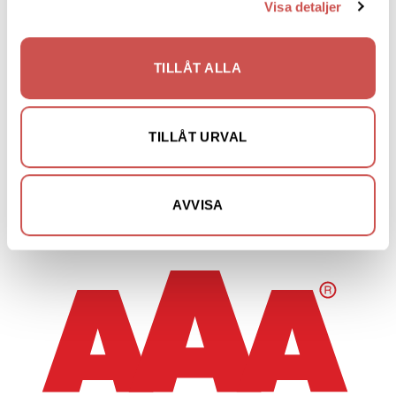
Soffor utomhus
Visa detaljer
Soffgrupper utomhus
Parasoll
TILLÅT ALLA
Parasollfot
Loungegrupper
Dynor
TILLÅT URVAL
Loungefåtöljer
Vitrinskåp
AVVISA
Nyheter