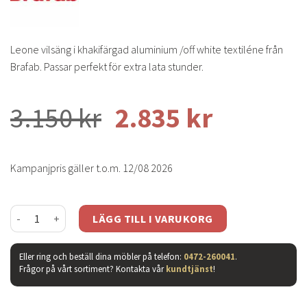
Leone vilsäng i khakifärgad aluminium /off white textiléne från
Brafab. Passar perfekt för extra lata stunder.
3.150
kr
2.835
kr
Kampanjpris gäller t.o.m. 12/08 2026
Leone vilsäng khaki mängd
LÄGG TILL I VARUKORG
Eller ring och beställ dina möbler på telefon:
0472-260041
.
Frågor på vårt sortiment? Kontakta vår
kundtjänst
!