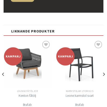
LIKNANDE PRODUKTER
Lägg
Lägg
till i
till i
önskelistan
önskelistan
LOUNGEFÅTÖLJER
KARMSTOLAR UTOMHUS
Kenton fåtölj
Leone karmstol svart
Brafab
Brafab