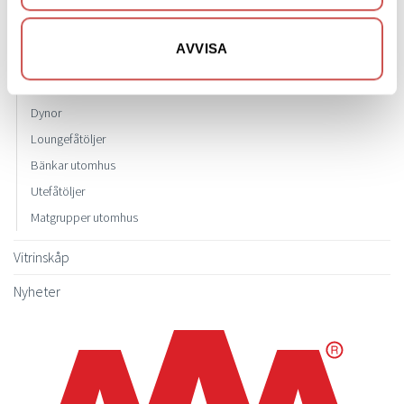
Soffgrupper utomhus
Parasoll
AVVISA
Parasollfot
Loungegrupper
Dynor
Loungefåtöljer
Bänkar utomhus
Utefåtöljer
Matgrupper utomhus
Vitrinskåp
Nyheter