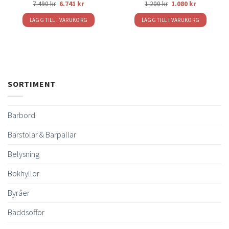
7.490
kr
6.741
kr
1.200
kr
1.080
kr
LÄGG TILL I VARUKORG
LÄGG TILL I VARUKORG
SORTIMENT
Barbord
Barstolar & Barpallar
Belysning
Bokhyllor
Byråer
Bäddsoffor