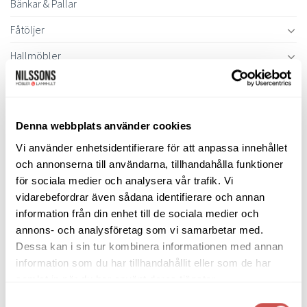
Bänkar & Pallar
Fåtöljer
Hallmöbler
Inredning
Ljusbelysta Glastavlor
Denna webbplats använder cookies
Matbord & Köksbord
Vi använder enhetsidentifierare för att anpassa innehållet
Matgrupper
och annonserna till användarna, tillhandahålla funktioner
för sociala medier och analysera vår trafik. Vi
Mattor
vidarebefordrar även sådana identifierare och annan
Möbelvård
information från din enhet till de sociala medier och
annons- och analysföretag som vi samarbetar med.
Pinnsoffor
Dessa kan i sin tur kombinera informationen med annan
information som du har tillhandahållit eller som de har
Prissänkta utställningsmöbler
samlat in när du har använt deras tjänster.
Soffbord
Samtyckesval