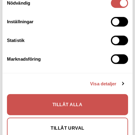
Nödvändig
Soffor
Skrivbord
Inställningar
Skänkar & Sideboards
Stolar
Statistik
Sängar
Marknadsföring
Sängbord & Gavlar
TV-bänkar
Visa detaljer
Utemöbler
Utomhusbord
Soffbord utomhus
TILLÅT ALLA
Teakmöbler utomhus
Karmstolar utomhus
TILLÅT URVAL
Soffor utomhus