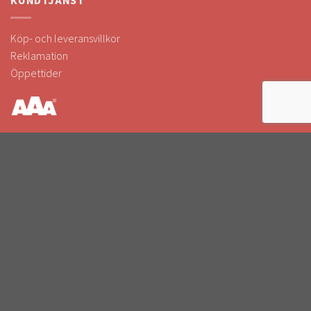
KUNDTJÄNST
Köp- och leveransvillkor
Reklamation
Öppettider
FÖLJ OSS
Följ oss i sociala medier!
Håll dig uppdaterad om kampanjer & nyheter.