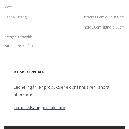
Mått
Leone vilsäng
bredd 60cm djup 198cm
höjd 90cm sitthöjd 33cm
Kategori:
Utemöbler
Varumärke:
Brafab
BESKRIVNING
Leone ingår i en produktserie och finns även i andra
utförande.
Leone vilsäng produktinfo