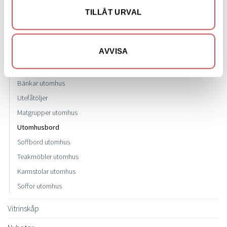
Parasoll
TILLÅT URVAL
Parasollfot
Loungegrupper
AVVISA
Dynor
Loungefåtöljer
Bänkar utomhus
Utefåtöljer
Matgrupper utomhus
Utomhusbord
Soffbord utomhus
Teakmöbler utomhus
Karmstolar utomhus
Soffor utomhus
Vitrinskåp