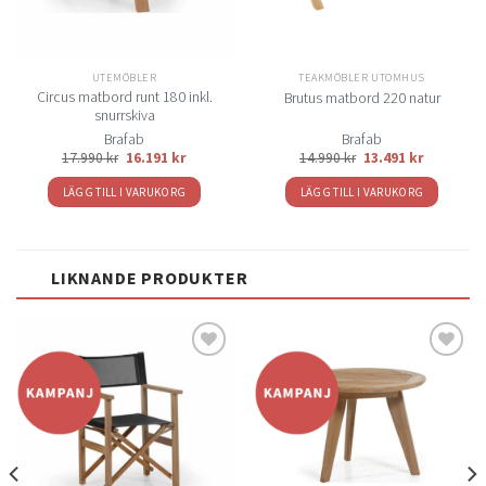
UTEMÖBLER
TEAKMÖBLER UTOMHUS
Circus matbord runt 180 inkl.
Brutus matbord 220 natur
snurrskiva
Brafab
Brafab
17.990
kr
16.191
kr
14.990
kr
13.491
kr
LÄGG TILL I VARUKORG
LÄGG TILL I VARUKORG
LIKNANDE PRODUKTER
Lägg
Lägg
till i
till i
önskelistan
önskelistan