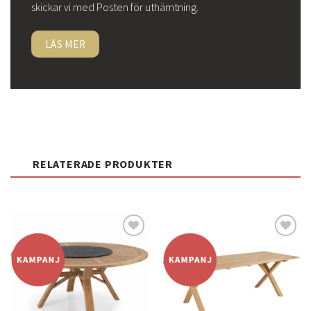
skickar vi med Posten för uthämtning.
LÄS MER
RELATERADE PRODUKTER
Lägg
Lägg
till i
till i
önskelistan
önskelistan