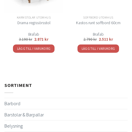
KARMSTOLAR UTOMHUS
SOFFBORD UTOMHUS
Drama regissörsstol
Kastos runt soffbord 60cm
Brafab
Brafab
3.190
kr
2.871
kr
2.790
kr
2.511
kr
LÄGG TILL I VARUKORG
LÄGG TILL I VARUKORG
SORTIMENT
Barbord
Barstolar & Barpallar
Belysning