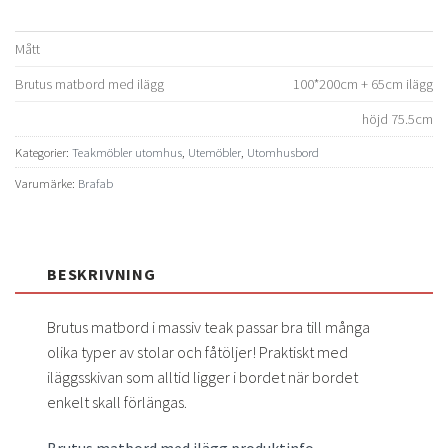
Mått
Brutus matbord med ilägg
100*200cm + 65cm ilägg
höjd 75.5cm
Kategorier:
Teakmöbler utomhus
,
Utemöbler
,
Utomhusbord
Varumärke:
Brafab
BESKRIVNING
Brutus matbord i massiv teak passar bra till många
olika typer av stolar och fåtöljer! Praktiskt med
iläggsskivan som alltid ligger i bordet när bordet
enkelt skall förlängas.
Brutus matbord med ilägg produktinfo