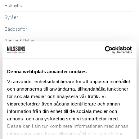
Bokhyllor
Byråer
Bäddsoffor
Bänkar & Pallar
Fåtöljer
Hallmöbler
Denna webbplats använder cookies
Inredning
Vi använder enhetsidentifierare för att anpassa innehållet
Ljusbelysta Glastavlor
och annonserna till användarna, tillhandahålla funktioner
för sociala medier och analysera vår trafik. Vi
Matbord & Köksbord
vidarebefordrar även sådana identifierare och annan
Matgrupper
information från din enhet till de sociala medier och
annons- och analysföretag som vi samarbetar med.
Mattor
Dessa kan i sin tur kombinera informationen med annan
information som du har tillhandahållit eller som de har
Möbelvård