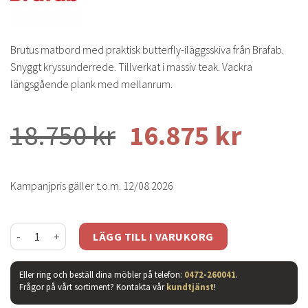
Brutus matbord med praktisk butterfly-iläggsskiva från Brafab.
Snyggt kryssunderrede. Tillverkat i massiv teak. Vackra
längsgående plank med mellanrum.
18.750
kr
16.875
kr
Kampanjpris gäller t.o.m. 12/08 2026
Brutus matbord med ilägg natur mängd
LÄGG TILL I VARUKORG
Eller ring och beställ dina möbler på telefon:
0472-260041
.
Frågor på vårt sortiment? Kontakta vår
kundtjänst
!