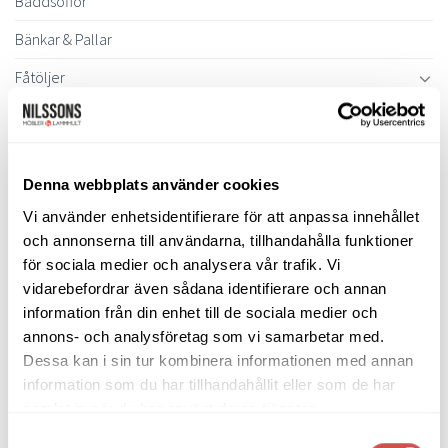
Bäddsoffor
Bänkar & Pallar
Fåtöljer
Hallmöbler
Inredning
Denna webbplats använder cookies
Ljusbelysta Glastavlor
Vi använder enhetsidentifierare för att anpassa innehållet
Matbord & Köksbord
och annonserna till användarna, tillhandahålla funktioner
för sociala medier och analysera vår trafik. Vi
Matgrupper
vidarebefordrar även sådana identifierare och annan
Mattor
information från din enhet till de sociala medier och
annons- och analysföretag som vi samarbetar med.
Möbelvård
Dessa kan i sin tur kombinera informationen med annan
Pinnsoffor
information som du har tillhandahållit eller som de har
samlat in när du har använt deras tjänster.
Prissänkta utställningsmöbler
Samtyckesval