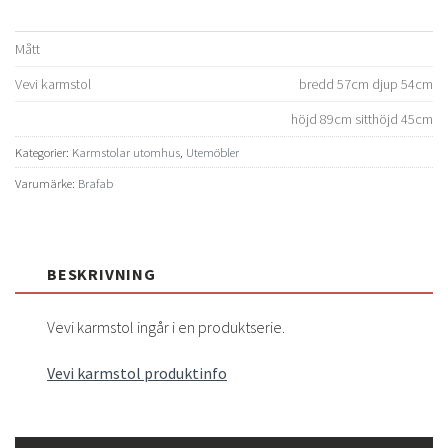
Mått
Vevi karmstol
bredd 57cm djup 54cm
höjd 89cm sitthöjd 45cm
Kategorier:
Karmstolar utomhus
,
Utemöbler
Varumärke:
Brafab
BESKRIVNING
Vevi karmstol ingår i en produktserie.
Vevi karmstol produktinfo