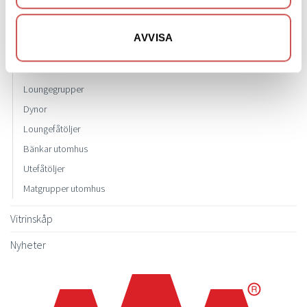
Soffor utomhus
Soffgrupper utomhus
AVVISA
Parasoll
Parasollfot
Loungegrupper
Dynor
Loungefåtöljer
Bänkar utomhus
Utefåtöljer
Matgrupper utomhus
Vitrinskåp
Nyheter