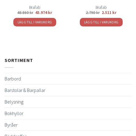
Brafab
Brafab
48.860
kr
43.974
kr
2.790
kr
2.511
kr
LÄGG TILL I VARUKORG
LÄGG TILL I VARUKORG
SORTIMENT
Barbord
Barstolar & Barpallar
Belysning
Bokhyllor
Byråer