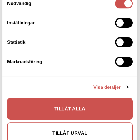
Soffbord
Nödvändig
Soffor
Inställningar
Skrivbord
Skänkar & Sideboards
Statistik
Stolar
Marknadsföring
Sängar
Sängbord & Gavlar
TV-bänkar
Visa detaljer
Utemöbler
Utomhusbord
TILLÅT ALLA
Soffbord utomhus
Teakmöbler utomhus
TILLÅT URVAL
Karmstolar utomhus