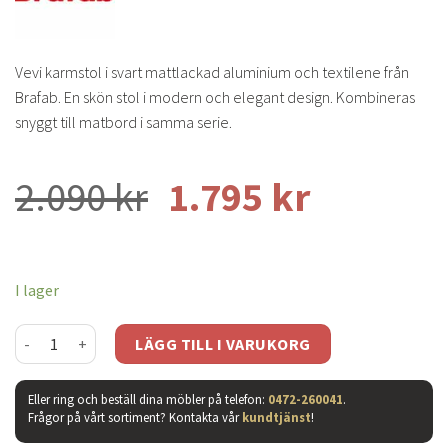
Vevi karmstol i svart mattlackad aluminium och textilene från
Brafab. En skön stol i modern och elegant design. Kombineras
snyggt till matbord i samma serie.
Det
Det
2.090
kr
1.795
kr
ursprungliga
nuvaran
priset
priset
I lager
var:
är:
Vevi karmstol svart mängd
2.090 kr.
1.795 kr.
LÄGG TILL I VARUKORG
Eller ring och beställ dina möbler på telefon:
0472-260041
.
Frågor på vårt sortiment? Kontakta vår
kundtjänst
!