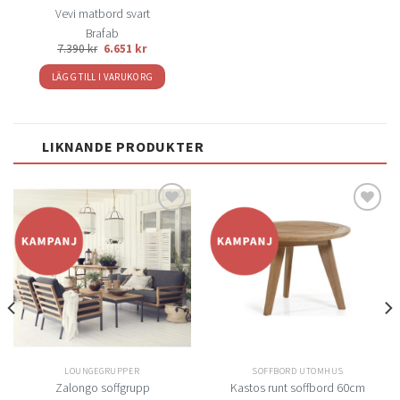
Vevi matbord svart
Brafab
7.390
kr
6.651
kr
LÄGG TILL I VARUKORG
LIKNANDE PRODUKTER
Lägg
Lägg
till i
till i
önskelistan
önskelistan
LOUNGEGRUPPER
SOFFBORD UTOMHUS
Zalongo soffgrupp
Kastos runt soffbord 60cm