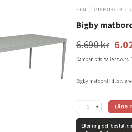
HEM
/
UTEMÖBLER
/
Bigby matbord
Lägg
till i
6.690
kr
6.0
önskelistan
Kampanjpris gäller t.o.m. 
Bigby matbord i dusty gre
Bigby matbord dusty gre
LÄGG T
Eller ring och beställ d