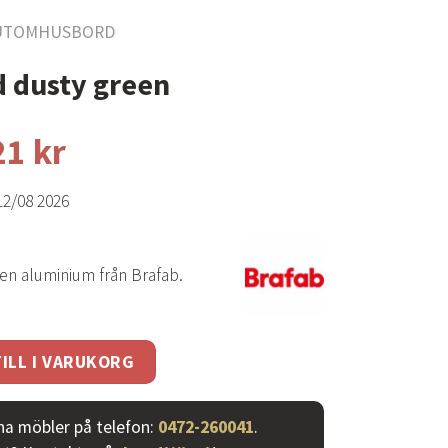
UTOMHUSBORD
 dusty green
21
kr
12/08 2026
en aluminium från Brafab.
en mängd
ILL I VARUKORG
ina möbler på telefon:
0472-260041
.