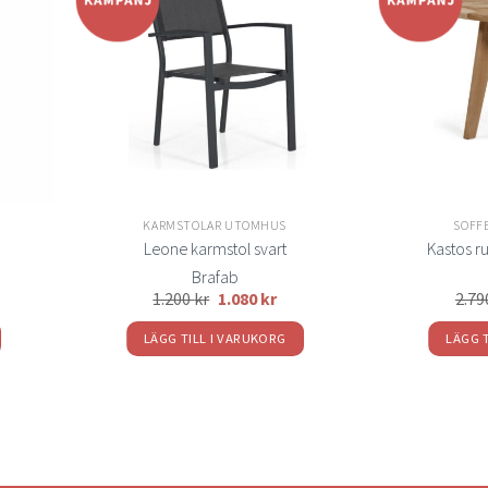
Lägg
Lägg
ill i
till i
elistan
önskelistan
KARMSTOLAR UTOMHUS
SOFF
Leone karmstol svart
Kastos r
Brafab
1.200
kr
1.080
kr
2.7
LÄGG TILL I VARUKORG
LÄGG 