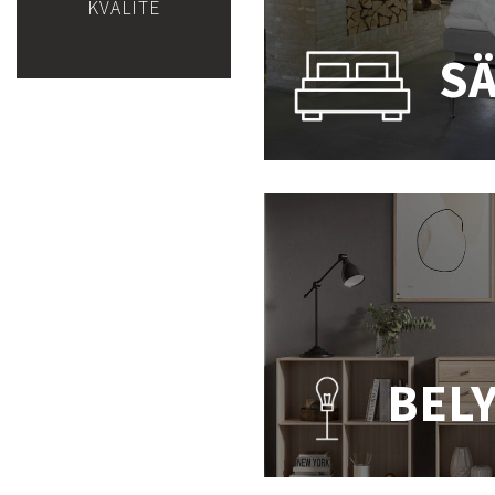
KVALITÉ
S
BEL