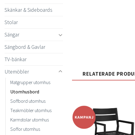
Skänkar & Sideboards
Stolar
Sängar
Sängbord & Gavlar
TV-bänkar
Utemöbler
RELATERADE PROD
Matgrupper utomhus
Utomhusbord
Soffbord utomhus
Teakmöbler utomhus
Karmstolar utomhus
t
Soffor utomhus
önsk