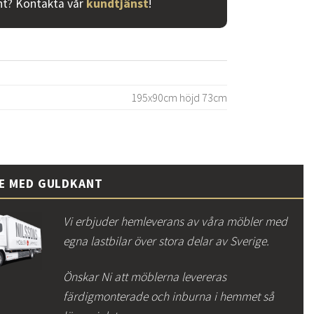
nt? Kontakta vår
kundtjänst
!
195x90cm höjd 73cm
CE MED GULDKANT
Vi erbjuder hemleverans av våra möbler med
egna lastbilar över stora delar av Sverige.
Önskar Ni att möblerna levereras
färdigmonterade och inburna i hemmet så