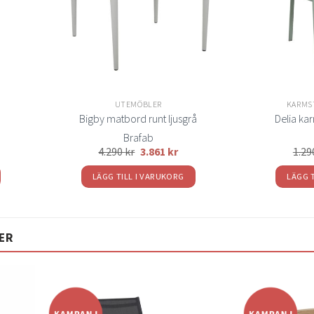
UTEMÖBLER
KARMS
Bigby matbord runt ljusgrå
Delia ka
Brafab
4.290
kr
3.861
kr
1.2
LÄGG TILL I VARUKORG
LÄGG 
ER