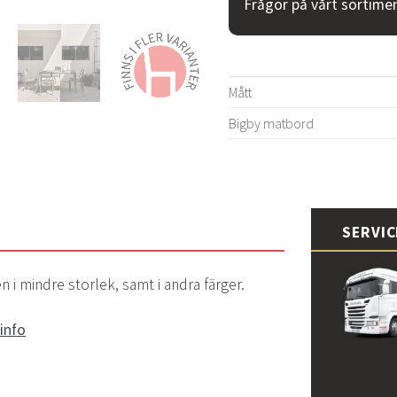
Frågor på vårt sortime
Mått
Bigby matbord
SERVI
 i mindre storlek, samt i andra färger.
info