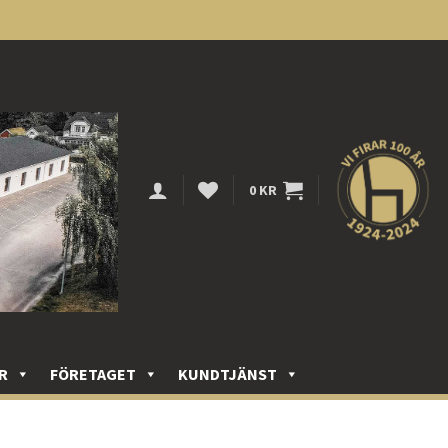
0
KR
R
FÖRETAGET
KUNDTJÄNST