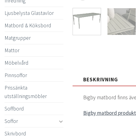
Inredning
Ljusbelysta Glastavlor
Matbord & Köksbord
Matgrupper
Mattor
Möbelvård
Pinnsoffor
BESKRIVNING
Prissänkta
utställningsmöbler
Bigby matbord finns även
Soffbord
Bigby matbord produkt
Soffor
Skrivbord