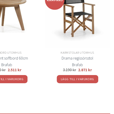
Lägg
Lägg
till i
till i
önskelistan
önskelistan
BORD UTOMHUS
KARMSTOLAR UTOMHUS
unt soffbord 60cm
Drama regissörsstol
Brafab
Brafab
90
kr
2.511
kr
3.190
kr
2.871
kr
TILL I VARUKORG
LÄGG TILL I VARUKORG