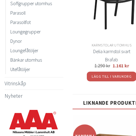
Soffgrupper utomhus
Parasoll
Parasollfot
Loungegrupper
Dynor
KARMSTOLAR UTOMHUS
Loungefåtöljer
Delia karmstol svart
Brafab
Bänkar utomhus
1.290
kr
1.161
kr
Utefåtöljer
LÄGG TILL I VARUKORG
Vitrinskåp
Nyheter
LIKNANDE PRODUKT