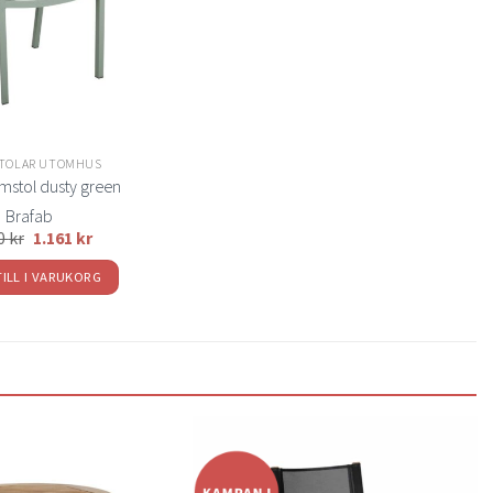
TOLAR UTOMHUS
rmstol dusty green
Brafab
90
kr
1.161
kr
TILL I VARUKORG