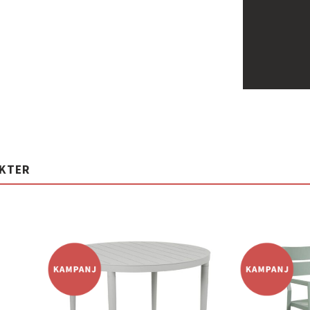
UKTER
Lägg
Lägg
ill i
till i
elistan
önskelistan