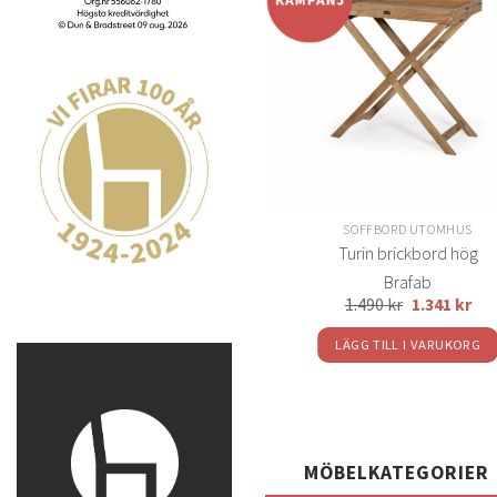
Lägg
till i
t
önskelistan
önsk
UTEFÅTÖLJER
SOFFBORD UTOMHUS
Ribbon vilstol grå
Turin brickbord hög
Brafab
Brafab
2.365
kr
2.129
kr
1.490
kr
1.341
kr
LÄGG TILL I VARUKORG
LÄGG TILL I VARUKORG
MÖBELKATEGORIER