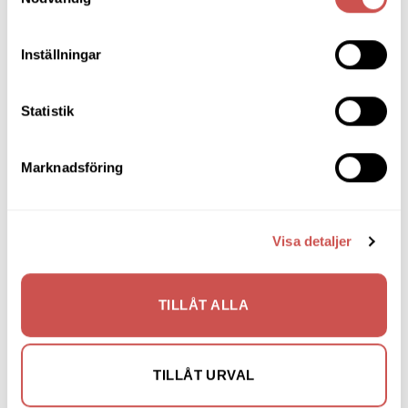
Fåtöljer
Hallmöbler
Inställningar
Inredning
Statistik
Ljusbelysta Glastavlor
Matbord & Köksbord
Marknadsföring
Matgrupper
Mattor
Visa detaljer
Möbelvård
Pinnsoffor
TILLÅT ALLA
Prissänkta utställningsmöbler
Soffbord
TILLÅT URVAL
Soffor