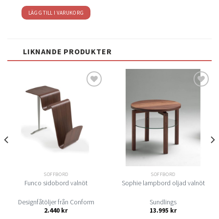
LÄGG TILL I VARUKORG
LIKNANDE PRODUKTER
Lägg
Lägg
till i
till i
önskelistan
önskelistan
SOFFBORD
SOFFBORD
Funco sidobord valnöt
Sophie lampbord oljad valnöt
Designfåtöljer från Conform
Sundlings
2.440
kr
13.995
kr