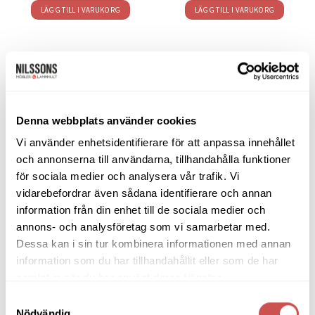
LÄGG TILL I VARUKORG
LÄGG TILL I VARUKORG
SORTIMENT
Denna webbplats använder cookies
Barbord
Vi använder enhetsidentifierare för att anpassa innehållet
och annonserna till användarna, tillhandahålla funktioner
Barstolar & Barpallar
för sociala medier och analysera vår trafik. Vi
Belysning
vidarebefordrar även sådana identifierare och annan
information från din enhet till de sociala medier och
Bokhyllor
annons- och analysföretag som vi samarbetar med.
Dessa kan i sin tur kombinera informationen med annan
Byråer
information som du har tillhandahållit eller som de har
Bäddsoffor
samlat in när du har använt deras tjänster.
Samtyckesval
Bänkar & Pallar
Nödvändig