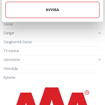
Skrivbord
AVVISA
Skänkar & Sideboards
Stolar
Sängar
Sängbord & Gavlar
TV-bänkar
Utemöbler
Vitrinskåp
Nyheter