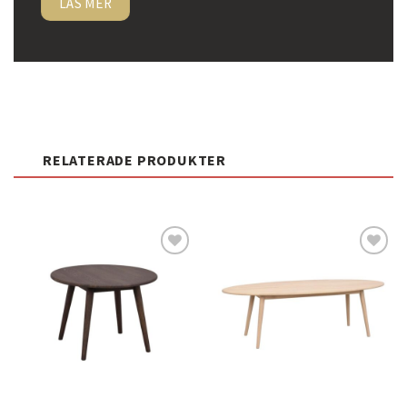
LÄS MER
RELATERADE PRODUKTER
Lägg
Lägg
till i
till i
önskelistan
önskelistan