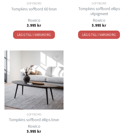
SOFFBORD
SOFFBORD
Tompkins soffbord ellips
Tompkins soffbord 60 brun
vitpigment
Rowico
Rowico
3.995
kr
5.995
kr
LÄGG TILL I VARUKORG
LÄGG TILL I VARUKORG
Lägg
till i
önskelistan
SOFFBORD
Tompkins soffbord ellips brun
Rowico
5.995
kr