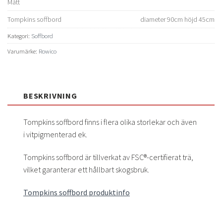
Mått
Tompkins soffbord
diameter 90cm höjd 45cm
Kategori:
Soffbord
Varumärke:
Rowico
BESKRIVNING
Tompkins soffbord finns i flera olika storlekar och även
i vitpigmenterad ek.
Tompkins soffbord är tillverkat av FSC®-certifierat trä,
vilket garanterar ett hållbart skogsbruk.
Tompkins soffbord produktinfo