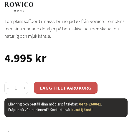
Tompkins soffbord i massiv brunoljad ek från Rowico. Tompkins
med sina rundade detaljer på bordsskiva och ben skapar en
naturlig och mjuk känsla.
4.995
kr
Tompkins soffbord 90 brun mängd
LÄGG TILL I VARUKORG
Eller ring och beställ dina möbler på telefon:
0472-260041
.
Frågor på vårt sortiment? Kontakta vår
kundtjänst
!