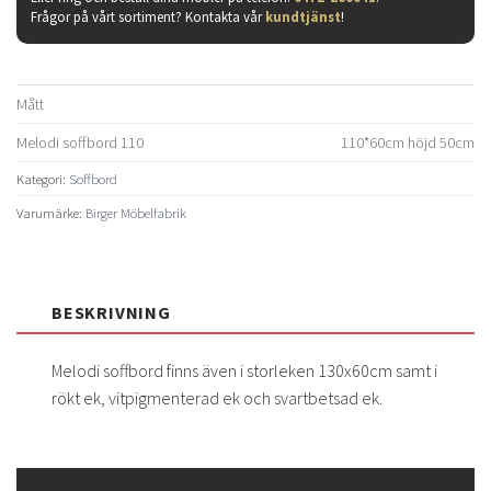
Frågor på vårt sortiment? Kontakta vår
kundtjänst
!
Mått
Melodi soffbord 110
110*60cm höjd 50cm
Kategori:
Soffbord
Varumärke:
Birger Möbelfabrik
BESKRIVNING
Melodi soffbord finns även i storleken 130x60cm samt i
rökt ek, vitpigmenterad ek och svartbetsad ek.