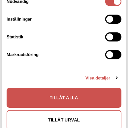
Soffor
Nödvändig
Skrivbord
Inställningar
Skänkar & Sideboards
Stolar
Statistik
Sängar
Marknadsföring
Sängbord & Gavlar
TV-bänkar
Utemöbler
Visa detaljer
Vitrinskåp
TILLÅT ALLA
Nyheter
TILLÅT URVAL