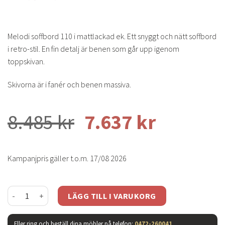
Melodi soffbord 110 i mattlackad ek. Ett snyggt och nätt soffbord
i retro-stil. En fin detalj är benen som går upp igenom
toppskivan.
Skivorna är i fanér och benen massiva.
8.485
kr
7.637
kr
Kampanjpris gäller t.o.m. 17/08 2026
Melodi soffbord 110 ek mängd
LÄGG TILL I VARUKORG
Eller ring och beställ dina möbler på telefon:
0472-260041
.