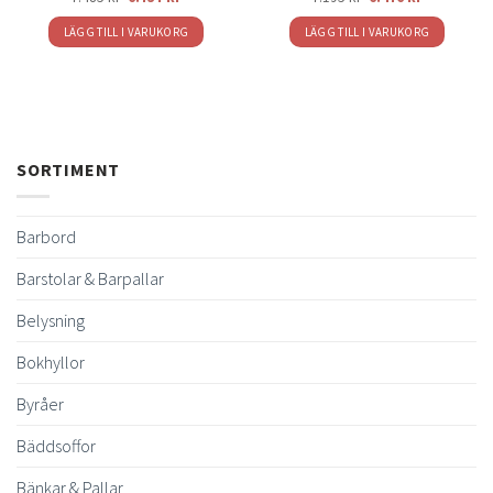
LÄGG TILL I VARUKORG
LÄGG TILL I VARUKORG
SORTIMENT
Barbord
Barstolar & Barpallar
Belysning
Bokhyllor
Byråer
Bäddsoffor
Bänkar & Pallar