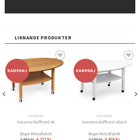
LIKNANDE PRODUKTER
Lägg
Lägg
till i
till i
önskelistan
önskelistan
SOFFBORD
SOFFBORD
Havanna klaffbord ek
Havanna klaffbord vitlack
Birger Möbelfabrik
Birger Möbelfabrik
7.485
kr
6.737
kr
7.195
kr
6.476
kr