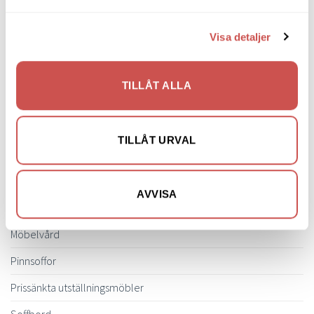
Bänkar & Pallar
Visa detaljer
Fåtöljer
Hallmöbler
TILLÅT ALLA
Inredning
Ljusbelysta Glastavlor
TILLÅT URVAL
Matbord & Köksbord
Matgrupper
AVVISA
Mattor
Möbelvård
Pinnsoffor
Prissänkta utställningsmöbler
Soffbord