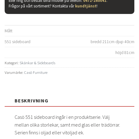
Eller ring och beställ dina möbler på telefon:
0472-260041
.
Frågor på vårt sortiment? Kontakta vår
kundtjänst
!
Mått
551 sideboard
bredd 211cm djup 40cm
höjd 81cm
Kategori:
Skänkar & Sideboards
Varumärke:
Casö Furniture
BESKRIVNING
Casö 551 sideboard ingår i en produktserie. Välj
mellan olika storlekar, samt med glas eller trädörrar.
Serien finns i oljad eller vitoljad ek.