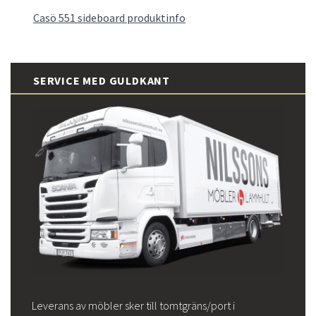
Casö 551 sideboard produktinfo
SERVICE MED GULDKANT
Leverans av möbler sker till tomtgräns/port i