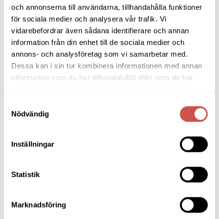
och annonserna till användarna, tillhandahålla funktioner
Rowico
Hans K
15.995
kr
15.990
kr
för sociala medier och analysera vår trafik. Vi
vidarebefordrar även sådana identifierare och annan
LÄGG TILL I VARUKORG
LÄGG TILL I VARUKORG
information från din enhet till de sociala medier och
annons- och analysföretag som vi samarbetar med.
Dessa kan i sin tur kombinera informationen med annan
information som du har tillhandahållit eller som de har
samlat in när du har använt deras tjänster.
SORTIMENT
Samtyckesval
Nödvändig
Barbord
Barstolar & Barpallar
Inställningar
Belysning
Statistik
Bokhyllor
Byråer
Marknadsföring
Bäddsoffor