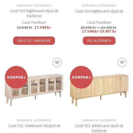
på
på
SKÄNKAR & SIDEBOARDS
SKÄNKAR & SIDEBOARDS
produktsidan
produktsidan
Casö 550 highboard oljad ek
Casö 550 highboard oljad ek
trädörrar
Casö Furniture
Casö Furniture
Prisinterv
20.640
kr
17.544
kr
20.640
kr
–
23.420
kr
20.640 kr
17.544
kr
-
19.907
kr
till
23.420 kr
LÄGG TILL I VARUKORG
VÄLJ ALTERNATIV
Den
här
produkten
har
flera
Lägg
Lägg
varianter.
till i
till i
De
önskelistan
önskelistan
olika
alternativen
kan
väljas
på
SKÄNKAR & SIDEBOARDS
SKÄNKAR & SIDEBOARDS
produktsidan
Casö 551 sideboard oljad ek
Casö 551 sideboard vitoljad ek
trädörrar