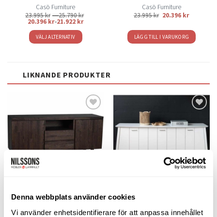
Casö Furniture
Casö Furniture
Prisintervall:
23.995
kr
–
25.790
kr
23.995
kr
20.396
kr
23.995 kr
20.396
kr
-
21.922
kr
till
25.790 kr
VÄLJ ALTERNATIV
LÄGG TILL I VARUKORG
Den
här
produkten
LIKNANDE PRODUKTER
har
flera
varianter.
De
olika
Lägg
Lägg
alternativen
till i
till i
kan
önskelistan
önskelistan
väljas
på
produktsidan
Denna webbplats använder cookies
SKÄNKAR & SIDEBOARDS
SKÄNKAR & SIDEBOARDS
Brooklyn sideboard smoked
Verona sideboard vitlack
Vi använder enhetsidentifierare för att anpassa innehållet