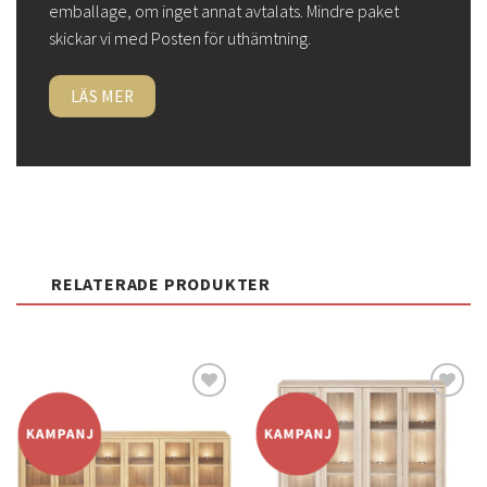
emballage, om inget annat avtalats. Mindre paket
skickar vi med Posten för uthämtning.
LÄS MER
RELATERADE PRODUKTER
Lägg
Lägg
till i
till i
önskelistan
önskelistan