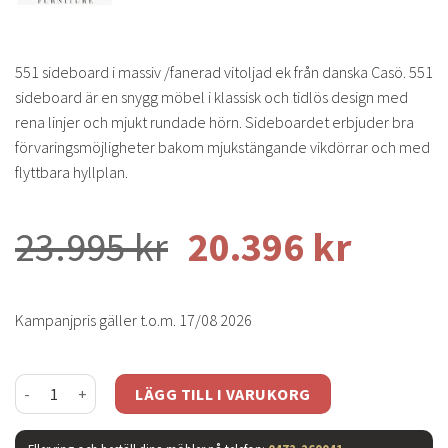
551 sideboard i massiv /fanerad vitoljad ek från danska Casö. 551
sideboard är en snygg möbel i klassisk och tidlös design med
rena linjer och mjukt rundade hörn. Sideboardet erbjuder bra
förvaringsmöjligheter bakom mjukstängande vikdörrar och med
flyttbara hyllplan.
23.995
kr
20.396
kr
Kampanjpris gäller t.o.m. 17/08 2026
Casö 551 sideboard vitoljad ek trädörrar mängd
LÄGG TILL I VARUKORG