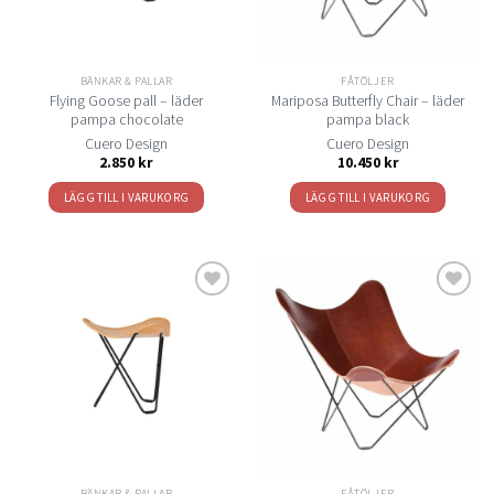
BÄNKAR & PALLAR
FÅTÖLJER
Flying Goose pall – läder
Mariposa Butterfly Chair – läder
pampa chocolate
pampa black
Cuero Design
Cuero Design
2.850
kr
10.450
kr
LÄGG TILL I VARUKORG
LÄGG TILL I VARUKORG
Lägg
Lägg
till i
till i
önskelistan
önskelistan
BÄNKAR & PALLAR
FÅTÖLJER