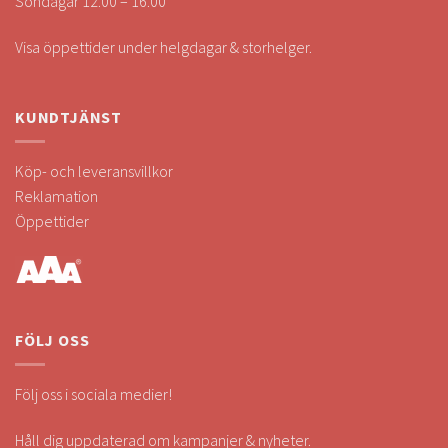
Söndagar 12.00 – 16.00
Visa öppettider under helgdagar & storhelger.
KUNDTJÄNST
Köp- och leveransvillkor
Reklamation
Öppettider
FÖLJ OSS
Följ oss i sociala medier!
Håll dig uppdaterad om kampanjer & nyheter.