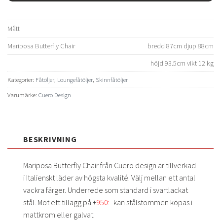
Mått
Mariposa Butterfly Chair
bredd 87cm djup 88cm
höjd 93.5cm vikt 12 kg
Kategorier:
Fåtöljer
,
Loungefåtöljer
,
Skinnfåtöljer
Varumärke:
Cuero Design
BESKRIVNING
Mariposa Butterfly Chair från Cuero design är tillverkad
i Italienskt läder av högsta kvalité. Välj mellan ett antal
vackra färger. Underrede som standard i svartlackat
stål. Mot ett tillägg på +
950:-
kan stålstommen köpas i
mattkrom eller galvat.