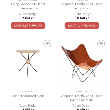
Flying Goose pall – läder
Mariposa Butterfly Chair – läder
pampa nature
pampa oak
Cuero Design
Cuero Design
2.850
kr
10.450
kr
LÄGG TILL I VARUKORG
LÄGG TILL I VARUKORG
Lägg
Lägg
till i
till i
önskelistan
önskelistan
SOFFBORD
FÅTÖLJER
Mariposa Butterfly Chair – läder
Jupiter sidobord björk
pampa montana
Cuero Design
Cuero Design
2.495
kr
10.450
kr