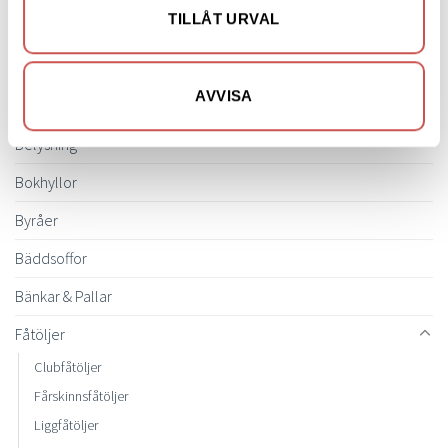
SORTIMENT
varianter.
varianter.
TILLÅT URVAL
De
De
olika
olika
Barbord
alternativen
alternativen
kan
kan
AVVISA
Barstolar & Barpallar
väljas
väljas
på
på
Belysning
produktsidan
produktsidan
Bokhyllor
Byråer
Bäddsoffor
Bänkar & Pallar
Fåtöljer
Clubfåtöljer
Fårskinnsfåtöljer
Liggfåtöljer