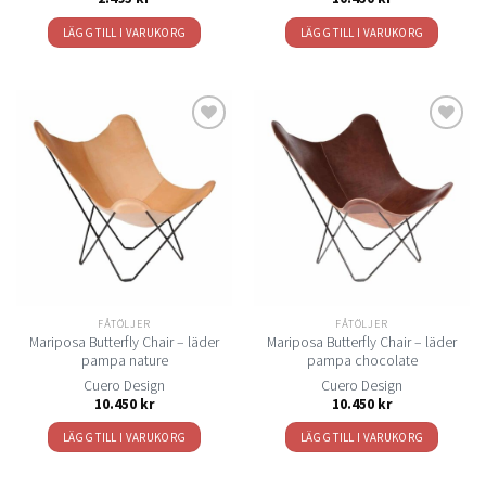
LÄGG TILL I VARUKORG
LÄGG TILL I VARUKORG
Lägg
Lägg
till i
till i
önskelistan
önskelistan
FÅTÖLJER
FÅTÖLJER
Mariposa Butterfly Chair – läder
Mariposa Butterfly Chair – läder
pampa nature
pampa chocolate
Cuero Design
Cuero Design
10.450
kr
10.450
kr
LÄGG TILL I VARUKORG
LÄGG TILL I VARUKORG