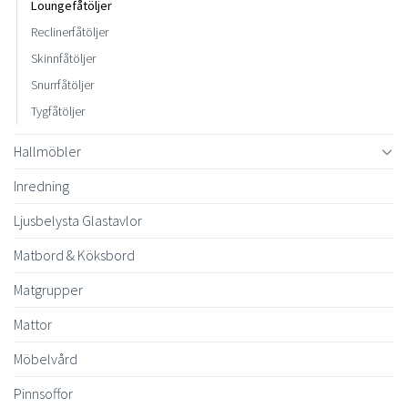
Loungefåtöljer
Reclinerfåtöljer
Skinnfåtöljer
Snurrfåtöljer
Tygfåtöljer
Hallmöbler
Inredning
Ljusbelysta Glastavlor
Matbord & Köksbord
Matgrupper
Mattor
Möbelvård
Pinnsoffor