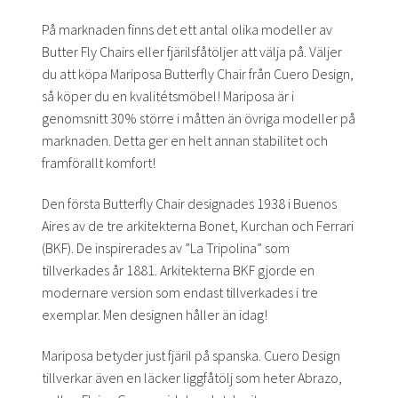
På marknaden finns det ett antal olika modeller av
Butter Fly Chairs eller fjärilsfåtöljer att välja på. Väljer
du att köpa Mariposa Butterfly Chair från Cuero Design,
så köper du en kvalitétsmöbel! Mariposa är i
genomsnitt 30% större i måtten än övriga modeller på
marknaden. Detta ger en helt annan stabilitet och
framförallt komfort!
Den första Butterfly Chair designades 1938 i Buenos
Aires av de tre arkitekterna Bonet, Kurchan och Ferrari
(BKF). De inspirerades av ”La Tripolina” som
tillverkades år 1881. Arkitekterna BKF gjorde en
modernare version som endast tillverkades i tre
exemplar. Men designen håller än idag!
Mariposa betyder just fjäril på spanska. Cuero Design
tillverkar även en läcker liggfåtölj som heter Abrazo,