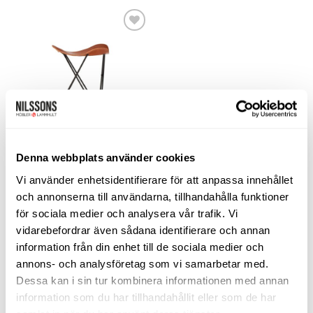
Lägg
till i
önskelistan
BÄNKAR & PALLAR
Denna webbplats använder cookies
Flying Goose pall – läder
Vi använder enhetsidentifierare för att anpassa innehållet
pampa polo
Cuero Design
och annonserna till användarna, tillhandahålla funktioner
2.850
kr
för sociala medier och analysera vår trafik. Vi
vidarebefordrar även sådana identifierare och annan
LÄGG TILL I VARUKORG
information från din enhet till de sociala medier och
annons- och analysföretag som vi samarbetar med.
Dessa kan i sin tur kombinera informationen med annan
LIKNANDE PRODUKTER
information som du har tillhandahållit eller som de har