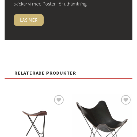
skickar vi med Posten för uthämtning.
LÄS MER
RELATERADE PRODUKTER
Lägg
Lägg
till i
till i
önskelistan
önskelistan