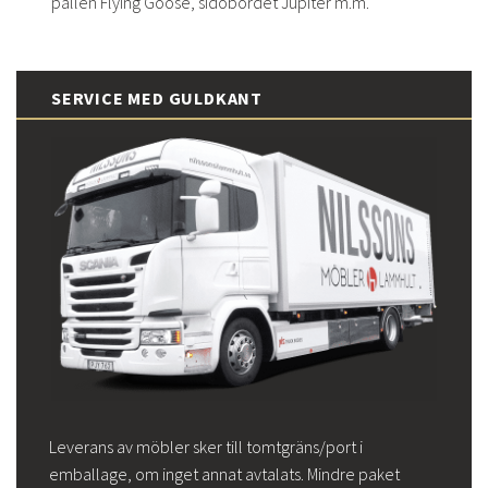
pallen Flying Goose, sidobordet Jupiter m.m.
SERVICE MED GULDKANT
Leverans av möbler sker till tomtgräns/port i
emballage, om inget annat avtalats. Mindre paket