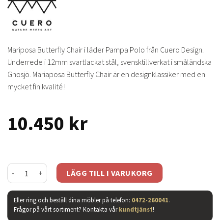
Mariposa Butterfly Chair i läder Pampa Polo från Cuero Design.
Underrede i 12mm svartlackat stål, svensktillverkat i småländska
Gnosjö. Mariaposa Butterfly Chair är en designklassiker med en
mycket fin kvalité!
10.450
kr
Mariposa Butterfly Chair - läder pampa polo mängd
LÄGG TILL I VARUKORG
Eller ring och beställ dina möbler på telefon:
0472-260041
.
Frågor på vårt sortiment? Kontakta vår
kundtjänst
!