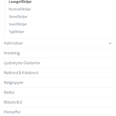
Loungefåtöljer
Reclinerfåtöljer
Skinnfåtöljer
Snurrfåtöljer
Tygfåtöljer
Hallmöbler
Inredning
Ljusbelysta Glastavlor
Matbord & Köksbord
Matgrupper
Mattor
Möbelvård
Pinnsoffor