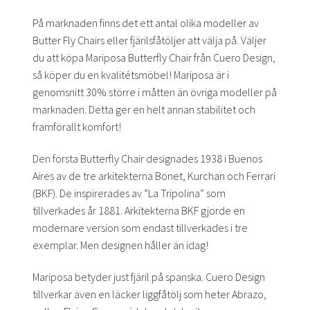
På marknaden finns det ett antal olika modeller av
Butter Fly Chairs eller fjärilsfåtöljer att välja på. Väljer
du att köpa Mariposa Butterfly Chair från Cuero Design,
så köper du en kvalitétsmöbel! Mariposa är i
genomsnitt 30% större i måtten än övriga modeller på
marknaden. Detta ger en helt annan stabilitet och
framförallt komfort!
Den första Butterfly Chair designades 1938 i Buenos
Aires av de tre arkitekterna Bonet, Kurchan och Ferrari
(BKF). De inspirerades av ”La Tripolina” som
tillverkades år 1881. Arkitekterna BKF gjorde en
modernare version som endast tillverkades i tre
exemplar. Men designen håller än idag!
Mariposa betyder just fjäril på spanska. Cuero Design
tillverkar även en läcker liggfåtölj som heter Abrazo,