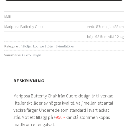
Mått
Mariposa Butterfly Chair
bredd 87cm djup 88cm
höjd 93.5cm vikt 12 kg
Kategorier:
Fåtöljer
,
Loungefåtöljer
,
Skinnfåtöljer
Varumärke:
Cuero Design
BESKRIVNING
Mariposa Butterfly Chair från Cuero design är tillverkad
i Italienskt läder av högsta kvalité. Välj mellan ett antal
vackra färger. Underrede som standard i svartlackat
stål. Mot ett tillägg på +
950:-
kan stålstommen köpas i
mattkrom eller galvat.