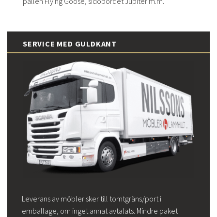
pallen Flying Goose, sidobordet Jupiter m.m.
SERVICE MED GULDKANT
Leverans av möbler sker till tomtgräns/port i
emballage, om inget annat avtalats. Mindre paket