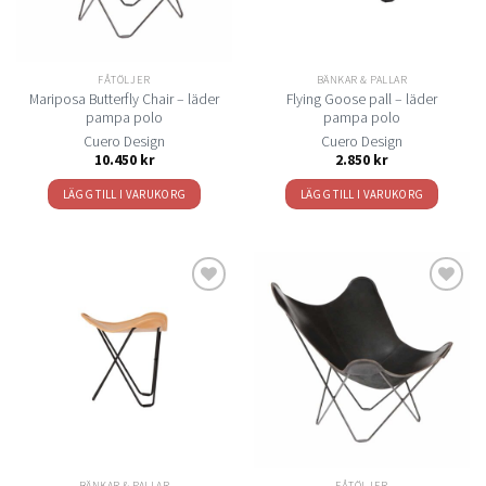
FÅTÖLJER
BÄNKAR & PALLAR
Mariposa Butterfly Chair – läder
Flying Goose pall – läder
pampa polo
pampa polo
Cuero Design
Cuero Design
10.450
kr
2.850
kr
LÄGG TILL I VARUKORG
LÄGG TILL I VARUKORG
Lägg
Lägg
till i
till i
önskelistan
önskelistan
BÄNKAR & PALLAR
FÅTÖLJER