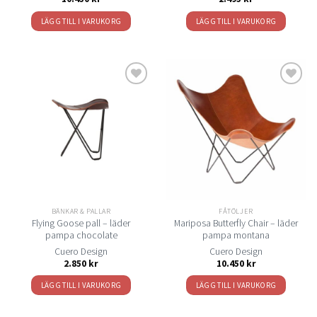
LÄGG TILL I VARUKORG
LÄGG TILL I VARUKORG
Lägg
Lägg
till i
till i
önskelistan
önskelistan
BÄNKAR & PALLAR
FÅTÖLJER
Flying Goose pall – läder
Mariposa Butterfly Chair – läder
pampa chocolate
pampa montana
Cuero Design
Cuero Design
2.850
kr
10.450
kr
LÄGG TILL I VARUKORG
LÄGG TILL I VARUKORG