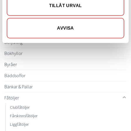
SORTIMENT
varianter.
TILLÅT URVAL
De
olika
Barbord
alternativen
kan
AVVISA
Barstolar & Barpallar
väljas
på
Belysning
produktsidan
Bokhyllor
Byråer
Bäddsoffor
Bänkar & Pallar
Fåtöljer
Clubfåtöljer
Fårskinnsfåtöljer
Liggfåtöljer