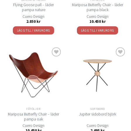
Flying Goose pall – läder
Mariposa Butterfly Chair – läder
pampa nature
pampa black
Cuero Design
Cuero Design
2.850
kr
10.450
kr
LÄGG TILL I VARUKORG
LÄGG TILL I VARUKORG
Lägg
Lägg
till i
till i
önskelistan
önskelistan
FÅTÖLJER
SOFFBORD
Mariposa Butterfly Chair – läder
Jupiter sidobord björk
pampa oak
Cuero Design
Cuero Design
10.450
kr
2.495
kr