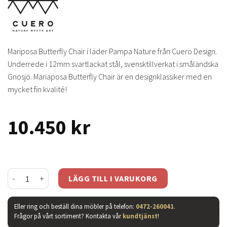
Mariposa Butterfly Chair i läder Pampa Nature från Cuero Design.
Underrede i 12mm svartlackat stål, svensktillverkat i småländska
Gnosjö. Mariaposa Butterfly Chair är en designklassiker med en
mycket fin kvalité!
10.450
kr
Mariposa Butterfly Chair - läder pampa nature mängd
LÄGG TILL I VARUKORG
Eller ring och beställ dina möbler på telefon:
0472-260041
.
Frågor på vårt sortiment? Kontakta vår
kundtjänst
!