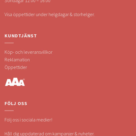
Söndagar 12.00 – 16.00
Visa öppettider under helgdagar & storhelger.
KUNDTJÄNST
Köp- och leveransvillkor
Reklamation
Öppettider
FÖLJ OSS
Följ oss i sociala medier!
Håll dig uppdaterad om kampanjer & nyheter.