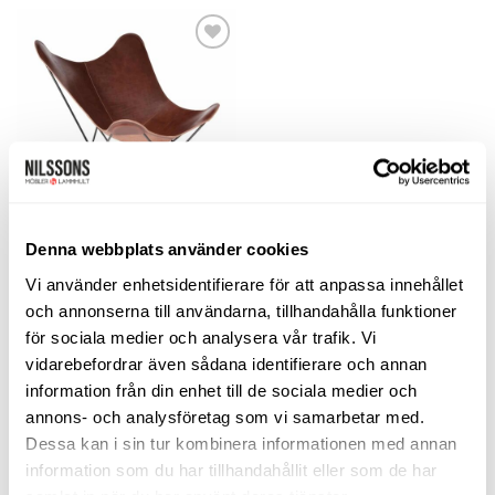
Lägg
till i
önskelistan
FÅTÖLJER
Denna webbplats använder cookies
Mariposa Butterfly Chair – läder
Vi använder enhetsidentifierare för att anpassa innehållet
pampa chocolate
Cuero Design
och annonserna till användarna, tillhandahålla funktioner
10.450
kr
för sociala medier och analysera vår trafik. Vi
vidarebefordrar även sådana identifierare och annan
LÄGG TILL I VARUKORG
information från din enhet till de sociala medier och
annons- och analysföretag som vi samarbetar med.
Dessa kan i sin tur kombinera informationen med annan
LIKNANDE PRODUKTER
information som du har tillhandahållit eller som de har