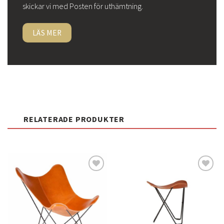
skickar vi med Posten för uthämtning.
LÄS MER
RELATERADE PRODUKTER
Lägg
Lägg
till i
till i
önskelistan
önskelistan