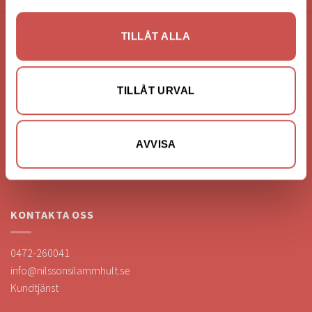
TILLÅT ALLA
FÖRETAGSUPPGIFTER
Nilssons Möbler i Lammhult
TILLÅT URVAL
N. Fabriksgatan 2
363 44 Lammhult
Org. Nummer: 556062-1780
AVVISA
Bank: Handelsbanken
Bankgiro: 275-4836
KONTAKTA OSS
0472-260041
info@nilssonsilammhult.se
Kundtjänst