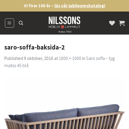
Skip
Vi firar 100 år –
läs vår jubileumskatalog!
to
content
saro-soffa-baksida-2
Published
9 oktober, 2016
at
1000 × 1000
in
Särö soffa – tyg
matiss 45 blå