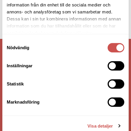
information från din enhet till de sociala medier och
annons- och analysföretag som vi samarbetar med.
Dessa kan i sin tur kombinera informationen med annan
information som du har tillhandahållit eller som de har
samlat in när du har använt deras tjänster.
Samtyckesval
Nödvändig
VI ÄR: TRYGGHET - SERVICE - KVALITET
Inställningar
Statistik
Marknadsföring
HANDLA VIA: BUTIK - WEBBSHOP - TELEFON
Visa detaljer