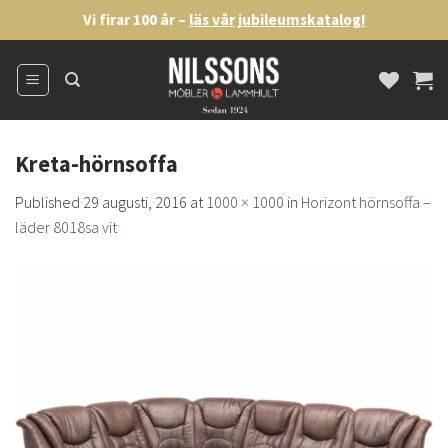
Skip
Vi firar 100 år –
läs vår jubileumskatalog!
to
content
Kreta-hörnsoffa
Published
29 augusti, 2016
at
1000 × 1000
in
Horizont hörnsoffa –
läder 8018sa vit