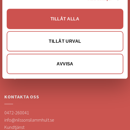
HANDLA VIA: BUTIK - WEBBSHOP - TELEFON
TILLÅT ALLA
FÖRETAGSUPPGIFTER
Nilssons Möbler i Lammhult
TILLÅT URVAL
N. Fabriksgatan 2
363 44 Lammhult
Org. Nummer: 556062-1780
AVVISA
Bank: Handelsbanken
Bankgiro: 275-4836
KONTAKTA OSS
0472-260041
info@nilssonsilammhult.se
Kundtjänst