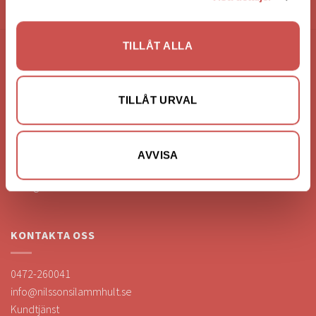
HANDLA VIA: BUTIK - WEBBSHOP - TELEFON
TILLÅT ALLA
FÖRETAGSUPPGIFTER
Nilssons Möbler i Lammhult
TILLÅT URVAL
N. Fabriksgatan 2
363 44 Lammhult
Org. Nummer: 556062-1780
AVVISA
Bank: Handelsbanken
Bankgiro: 275-4836
KONTAKTA OSS
0472-260041
info@nilssonsilammhult.se
Kundtjänst