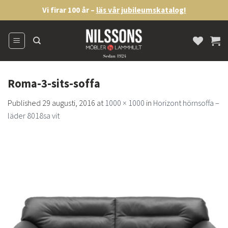
Skip
Vi firar 100 år –
läs vår jubileumskatalog!
to
content
Roma-3-sits-soffa
Published
29 augusti, 2016
at
1000 × 1000
in
Horizont hörnsoffa –
läder 8018sa vit