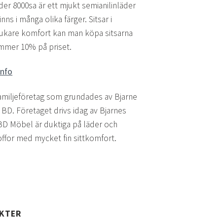
der 8000sa är ett mjukt semianilinläder
ns i många olika färger. Sitsar i
ukare komfort kan man köpa sitsarna
mmer 10% på priset.
info
familjeföretag som grundades av Bjarne
 BD. Företaget drivs idag av Bjarnes
BD Möbel är duktiga på läder och
soffor med mycket fin sittkomfort.
UKTER