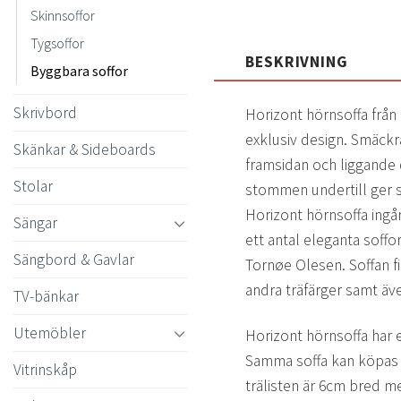
Skinnsoffor
Tygsoffor
BESKRIVNING
Byggbara soffor
Skrivbord
Horizont hörnsoffa från
exklusiv design. Smäckr
Skänkar & Sideboards
framsidan och liggande
Stolar
stommen undertill ger so
Horizont hörnsoffa ingå
Sängar
ett antal eleganta soff
Sängbord & Gavlar
Tornøe Olesen. Soffan fin
andra träfärger samt äve
TV-bänkar
Utemöbler
Horizont hörnsoffa har e
Samma soffa kan köpas
Vitrinskåp
trälisten är 6cm bred