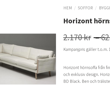
HEM
/
SOFFOR
/
BYGG
Horizont hörns
Lägg
till i
2.170
kr
–
62
önskelistan
Kampanjpris gäller t.o.m. 
Horizont hörnsoffa från fi
och exklusiv design. Horizo
BD Black. Ben och träliste