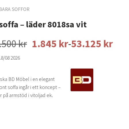
BARA SOFFOR
offa – läder 8018sa vit
Prisintervall:
.500
kr
1.845
kr
-
53.125
kr
2.170 kr
18/08 2026
till
62.500 kr
nska BD Möbel i en elegant
nt soffa ingår i ett koncept –
r på armstöd i vitoljad ek.