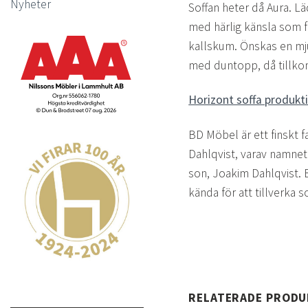
Nyheter
Soffan heter då Aura. Lä
med härlig känsla som fin
kallskum. Önskas en mj
med duntopp, då tillko
Horizont soffa produkt
BD Möbel är ett finskt 
Dahlqvist, varav namnet
son, Joakim Dahlqvist. 
kända för att tillverka 
RELATERADE PROD