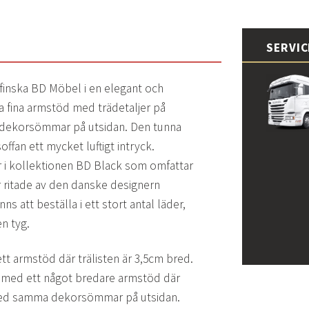
SERVI
 finska BD Möbel i en elegant och
a fina armstöd med trädetaljer på
 dekorsömmar på utsidan. Den tunna
ffan ett mycket luftigt intryck.
r i kollektionen BD Black som omfattar
or ritade av den danske designern
ns att beställa i ett stort antal läder,
n tyg.
tt armstöd där trälisten är 3,5cm bred.
 med ett något bredare armstöd där
 med samma dekorsömmar på utsidan.