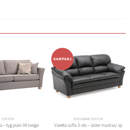
Lägg
Lägg
till i
till i
önskelistan
önskelistan
SOFFOR
BYGGBARA SOFFOR
a – tyg plain 06 beige
Valetta soffa 3-sits – läder madras/ sp