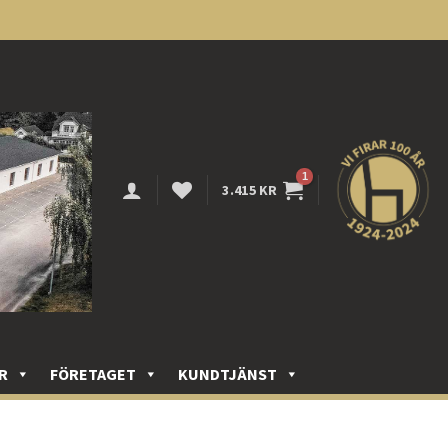
3.415
KR
R
FÖRETAGET
KUNDTJÄNST