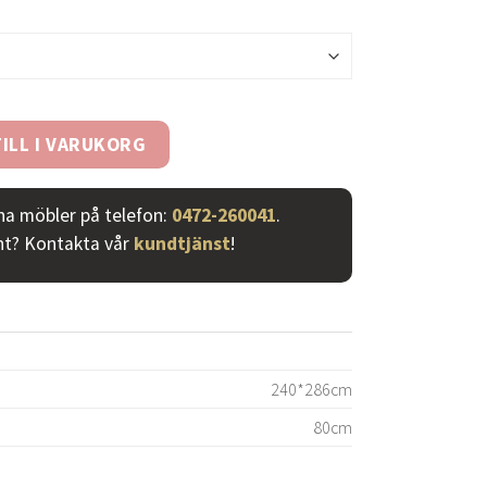
 8018sa vit mängd
ILL I VARUKORG
ina möbler på telefon:
0472-260041
.
nt? Kontakta vår
kundtjänst
!
240*286cm
80cm