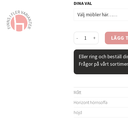
DINA VAL
Horizont hörnsoffa - läder
LÄGG T
Eller ring och beställ d
Frågor på vårt sortime
Mått
Horizont hörnsoffa
höjd