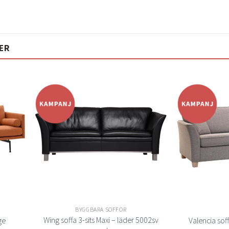
ER
Lägg
Lägg
ill i
till i
elistan
önskelistan
n
BYGGBARA SOFFOR
Wing soffa 3-sits Maxi – läder 5002sv
ge
Valencia soff