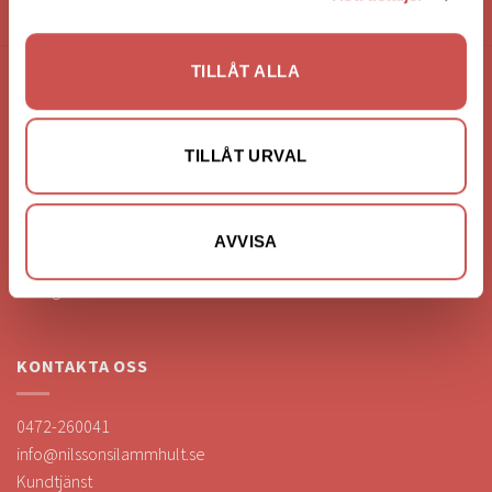
HANDLA VIA: BUTIK - WEBBSHOP - TELEFON
TILLÅT ALLA
FÖRETAGSUPPGIFTER
Nilssons Möbler i Lammhult
TILLÅT URVAL
N. Fabriksgatan 2
363 44 Lammhult
Org. Nummer: 556062-1780
AVVISA
Bank: Handelsbanken
Bankgiro: 275-4836
KONTAKTA OSS
0472-260041
info@nilssonsilammhult.se
Kundtjänst