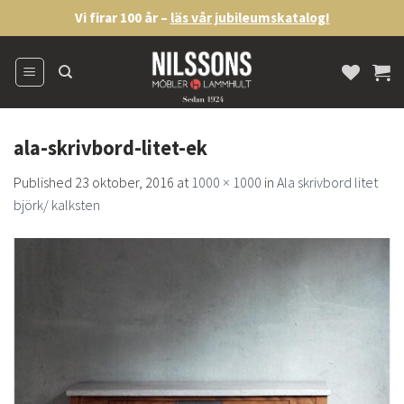
Skip
Vi firar 100 år –
läs vår jubileumskatalog!
to
content
ala-skrivbord-litet-ek
Published
23 oktober, 2016
at
1000 × 1000
in
Ala skrivbord litet
björk/ kalksten