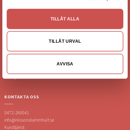
HANDLA VIA: BUTIK - WEBBSHOP - TELEFON
TILLÅT ALLA
FÖRETAGSUPPGIFTER
Nilssons Möbler i Lammhult
TILLÅT URVAL
N. Fabriksgatan 2
363 44 Lammhult
Org. Nummer: 556062-1780
AVVISA
Bank: Handelsbanken
Bankgiro: 275-4836
KONTAKTA OSS
0472-260041
info@nilssonsilammhult.se
Kundtjänst