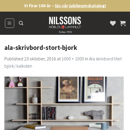
Skip
Vi firar 100 år –
läs vår jubileumskatalog!
to
content
ala-skrivbord-stort-bjork
Published
23 oktober, 2016
at
1000 × 1000
in
Ala skrivbord litet
björk/ kalksten