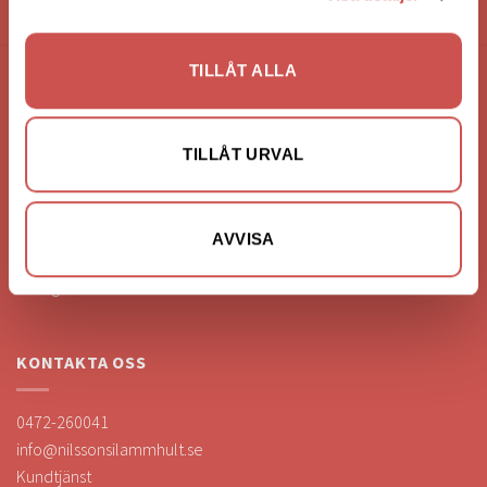
HANDLA VIA: BUTIK - WEBBSHOP - TELEFON
TILLÅT ALLA
FÖRETAGSUPPGIFTER
Nilssons Möbler i Lammhult
TILLÅT URVAL
N. Fabriksgatan 2
363 44 Lammhult
Org. Nummer: 556062-1780
AVVISA
Bank: Handelsbanken
Bankgiro: 275-4836
KONTAKTA OSS
0472-260041
info@nilssonsilammhult.se
Kundtjänst