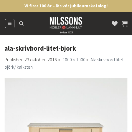
Skip
Vi firar 100 år –
läs vår jubileumskatalog!
to
content
ala-skrivbord-litet-bjork
Published
23 oktober, 2016
at
1000 × 1000
in
Ala skrivbord litet
björk/ kalksten