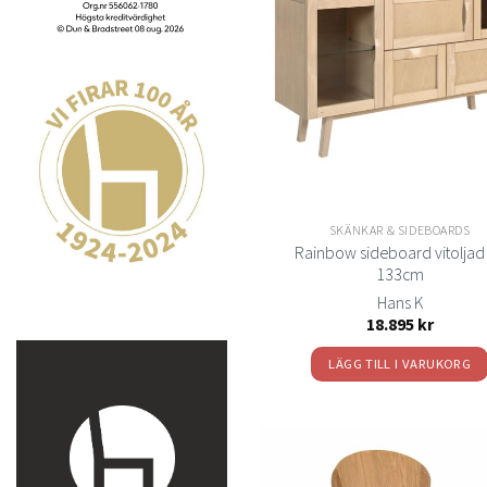
t
önsk
SKÄNKAR & SIDEBOARDS
Rainbow sideboard vitoljad
133cm
Hans K
18.895
kr
LÄGG TILL I VARUKORG