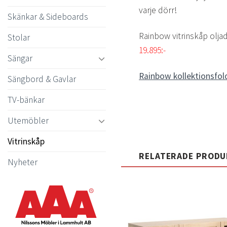
varje dörr!
Skänkar & Sideboards
Rainbow vitrinskåp olja
Stolar
19.895:-
Sängar
Rainbow kollektionsfol
Sängbord & Gavlar
TV-bänkar
Utemöbler
Vitrinskåp
RELATERADE PROD
Nyheter