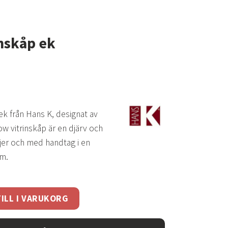
nskåp ek
 ek från Hans K, designat av
 vitrinskåp är en djärv och
njer och med handtag i en
rm.
ngd
ILL I VARUKORG