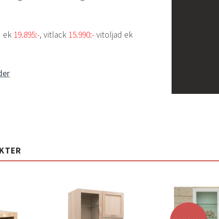
d ek
19.895:-
, vitlack
15.990:-
vitoljad ek
der
UKTER