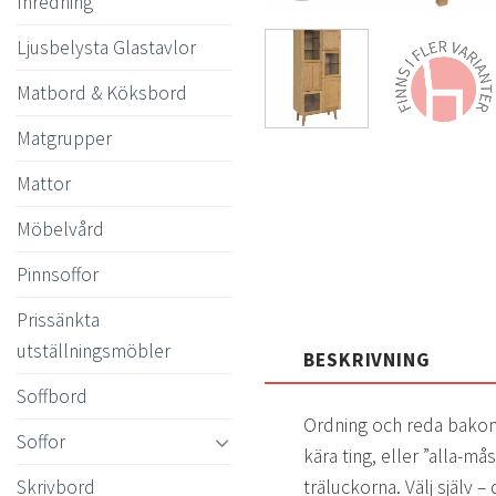
Inredning
Ljusbelysta Glastavlor
Matbord & Köksbord
Matgrupper
Mattor
Möbelvård
Pinnsoffor
Prissänkta
utställningsmöbler
BESKRIVNING
Soffbord
Ordning och reda bakom 
Soffor
kära ting, eller ”alla-m
Skrivbord
träluckorna. Välj själv –