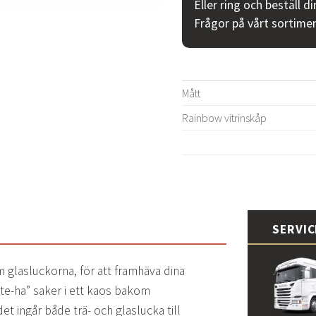
Eller ring och beställ d
Frågor på vårt sortime
Mått
Rainbow vitrinskåp
SERVI
glasluckorna, för att framhäva dina
åste-ha” saker i ett kaos bakom
 det ingår både trä- och glaslucka till