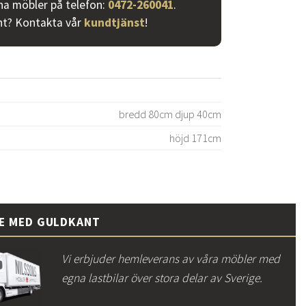
ina möbler på telefon:
0472-260041
.
nt? Kontakta vår
kundtjänst
!
bredd 80cm djup 40cm
höjd 171cm
CE MED GULDKANT
Vi erbjuder hemleverans av våra möbler med
egna lastbilar över stora delar av Sverige.