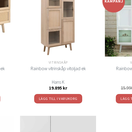
Lägg
Lägg
ill i
till i
elistan
önskelistan
VITRINSKÅP
 ek
Rainbow vitrinskåp vitoljad ek
Rainbow 
Hans K
19.895
kr
15.9
LÄGG TILL I VARUKORG
LÄGG 