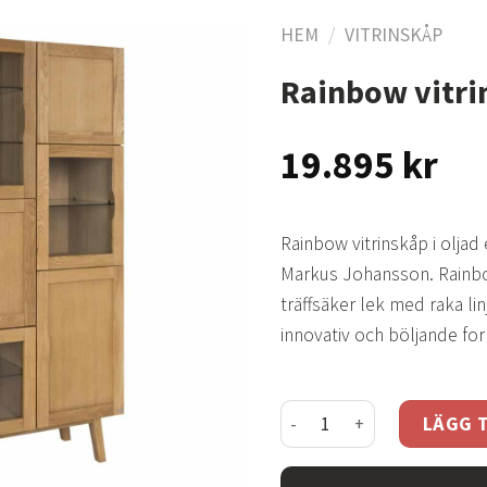
HEM
/
VITRINSKÅP
Rainbow vitri
Lägg
till i
19.895
kr
önskelistan
Rainbow vitrinskåp i oljad
Markus Johansson. Rainbow
träffsäker lek med raka li
innovativ och böljande fo
Rainbow vitrinskåp ek mä
LÄGG T