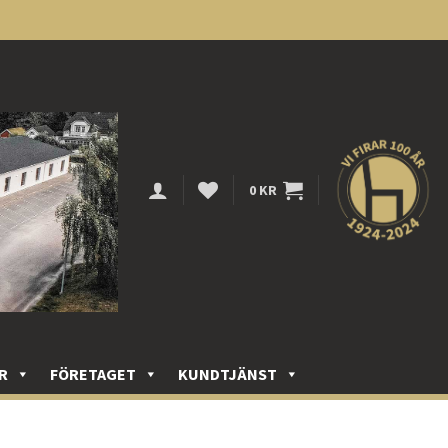
0
KR
R
FÖRETAGET
KUNDTJÄNST