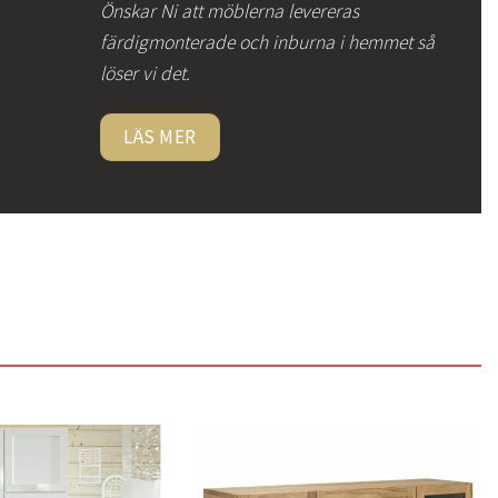
Önskar Ni att möblerna levereras
färdigmonterade och inburna i hemmet så
löser vi det.
LÄS MER