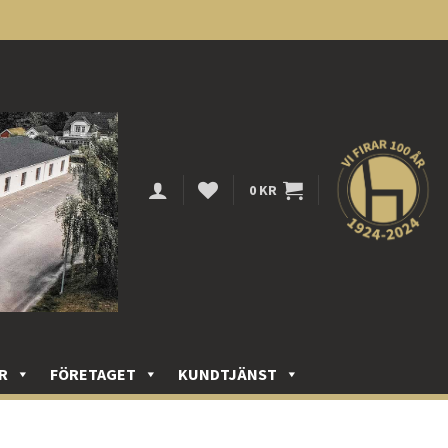
0
KR
R
FÖRETAGET
KUNDTJÄNST