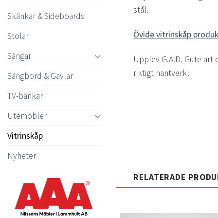
stål.
Skänkar & Sideboards
Övide vitrinskåp produk
Stolar
Sängar
Upplev G.A.D. Gute art 
riktigt hantverk!
Sängbord & Gavlar
TV-bänkar
Utemöbler
Vitrinskåp
Nyheter
RELATERADE PROD