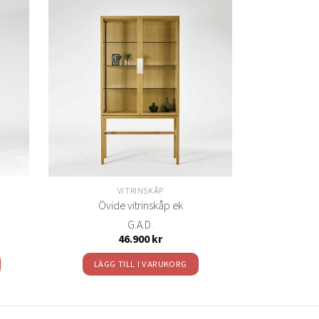
Lägg
Lägg
ill i
till i
elistan
önskelistan
VITRINSKÅP
Övide vitrinskåp ek
G.A.D.
46.900
kr
LÄGG TILL I VARUKORG