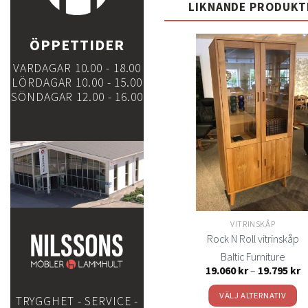
LIKNANDE PRODUKT
ÖPPETTIDER
VARDAGAR 10.00 - 18.00
LÖRDAGAR 10.00 - 15.00
Lägg
SÖNDAGAR 12.00 - 16.00
till i
t
önskelistan
önsk
VITRINSKÅP
VITRINSKÅP
Venedig hörnvitrin ek
Rock N Roll vitrinskåp
Mjölkalånga Träindustri
Baltic Furniture
Pr
19.495
kr
19.060
kr
–
19.795
kr
1
til
LÄGG TILL I VARUKORG
VÄLJ ALTERNATIV
TRYGGHET - SERVICE -
1