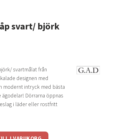
åp svart/ björk
 björk/ svartmålat från
skalade designen med
och modernt intryck med bästa
e ägodelar! Dörrarna öppnas
ag i läder eller rostfritt
örk mängd
ILL I VARUKORG