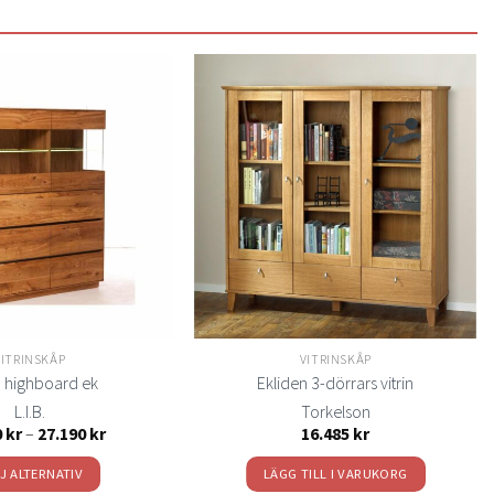
Lägg
Lägg
till i
till i
önskelistan
önskelistan
VITRINSKÅP
VITRINSKÅP
 highboard ek
Ekliden 3-dörrars vitrin
L.I.B.
Torkelson
Prisintervall:
0
kr
–
27.190
kr
16.485
kr
25.180 kr
till
J ALTERNATIV
LÄGG TILL I VARUKORG
27.190 kr