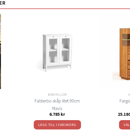
ER
Lägg
Lägg
ill i
till i
elistan
önskelistan
BOKHYLLOR
Falsterbo skåp litet 90cm
Fargo
Mavis
isintervall:
6.785
kr
25.18
9.060 kr
l
LÄGG TILL I VARUKORG
VÄL
9.795 kr