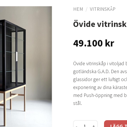
HEM
/
VITRINSKÅP
Övide vitrinsk
Lägg
till i
49.100
kr
önskelistan
Övide vitrinskåp i vitoljad
gotländska G.A.D. Den av
glassidor ger ett luftigt 
exponering av dina kärast
med Push-öppning med besl
stål.
Övide vitrinskåp svart/ bj
LÄGG T