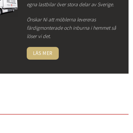
egna lastbilar över stora delar av Sverige.
Önskar Ni att möblerna levereras
färdigmonterade och inburna i hemmet så
löser vi det.
LÄS MER