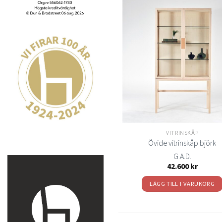
t
önsk
VITRINSKÅP
Övide vitrinskåp björk
G.A.D.
42.600
kr
LÄGG TILL I VARUKORG