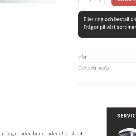
Eller ring och beställ d
Frågor på vårt sortime
Mått
Övide vitrinskåp
SERVI
urfärgat läder, brunt läder eller slipat