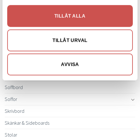
Ljusbelysta Glastavlor
Matbord & Köksbord
TILLÅT ALLA
Matgrupper
Mattor
TILLÅT URVAL
Möbelvård
Pinnsoffor
AVVISA
Prissänkta utställningsmöbler
Soffbord
Soffor
Skrivbord
Skänkar & Sideboards
Stolar