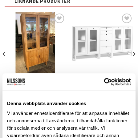
LIKNANDE PRODUKTER
Lägg
Lägg
till i
till i
önskelistan
önskelistan
VITRINSKÅP
BOKHYLLOR
Rock N Roll vitrinskåp
Falsterbo skåpkombination
Baltic Furniture
Mavis
Prisintervall:
19.060
kr
–
19.795
kr
20.840
kr
19.060 kr
Denna webbplats använder cookies
till
VÄLJ ALTERNATIV
LÄGG TILL I VARUKORG
19.795 kr
Den
Vi använder enhetsidentifierare för att anpassa innehållet
här
och annonserna till användarna, tillhandahålla funktioner
produkten
för sociala medier och analysera vår trafik. Vi
har
vidarebefordrar även sådana identifierare och annan