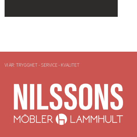
VI ÄR: TRYGGHET - SERVICE - KVALITET