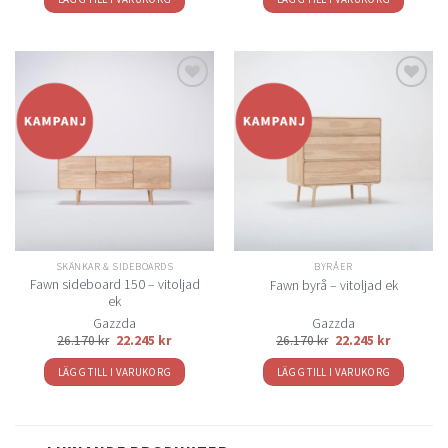
Lägg
Lägg
till i
till i
önskelistan
önskelistan
SKÄNKAR & SIDEBOARDS
BYRÅER
Fawn sideboard 150 – vitoljad
Fawn byrå – vitoljad ek
ek
Gazzda
Gazzda
26.170
kr
22.245
kr
26.170
kr
22.245
kr
LÄGG TILL I VARUKORG
LÄGG TILL I VARUKORG