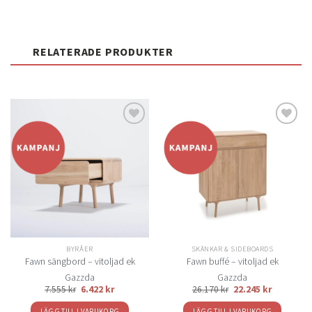
RELATERADE PRODUKTER
Lägg
Lägg
till i
till i
önskelistan
önskelistan
BYRÅER
SKÄNKAR & SIDEBOARDS
Fawn sängbord – vitoljad ek
Fawn buffé – vitoljad ek
Gazzda
Gazzda
7.555
kr
6.422
kr
26.170
kr
22.245
kr
LÄGG TILL I VARUKORG
LÄGG TILL I VARUKORG