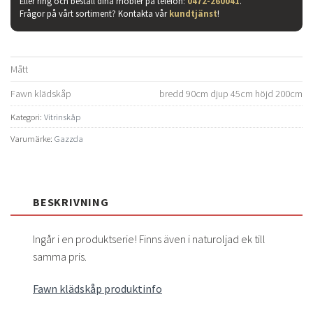
Eller ring och beställ dina möbler på telefon:
0472-260041
.
Frågor på vårt sortiment? Kontakta vår
kundtjänst
!
Mått
Fawn klädskåp
bredd 90cm djup 45cm höjd 200cm
Kategori:
Vitrinskåp
Varumärke:
Gazzda
BESKRIVNING
Ingår i en produktserie! Finns även i naturoljad ek till
samma pris.
Fawn klädskåp produktinfo