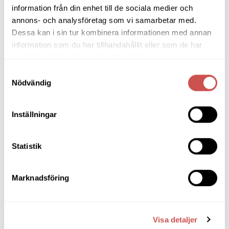
flera
information från din enhet till de sociala medier och
SORTIMENT
varianter.
annons- och analysföretag som vi samarbetar med.
De
Dessa kan i sin tur kombinera informationen med annan
olika
Barbord
alternativen
information som du har tillhandahållit eller som de har
kan
samlat in när du har använt deras tjänster.
Barstolar & Barpallar
väljas
Samtyckesval
på
Belysning
Nödvändig
produktsidan
Bokhyllor
Inställningar
Byråer
Bäddsoffor
Statistik
Bänkar & Pallar
Fåtöljer
Marknadsföring
Hallmöbler
Inredning
Visa detaljer