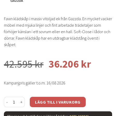
Fawn klädskåp i massiv vitoljad ek från Gazzda. En mycket vacker
möbel med mjuka linjer och fint arbetade trädetaljer som
förhöjer känslan i ett sovrum eller en hall. Soft-Close i lådor och
dörrar. Fawn klädskåp har en utdragbar klädstång överst i
skåpet.
42.595
kr
36.206
kr
Kampanjpris gäller t.o.m. 16/08 2026
Fawn klädskåp - vitoljad ek mängd
LÄGG TILL I VARUKORG