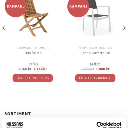
Lägg
Lägg
till i
till i
önskelistan
önskelistan
TEAKMÖBLER UTOMHUS
KARMSTOLAR UTOMHUS
Turin fällstol
Leone karmstol vit
Brafab
Brafab
1.260
kr
1.134
kr
1.200
kr
1.080
kr
LÄGG TILL I VARUKORG
LÄGG TILL I VARUKORG
SORTIMENT