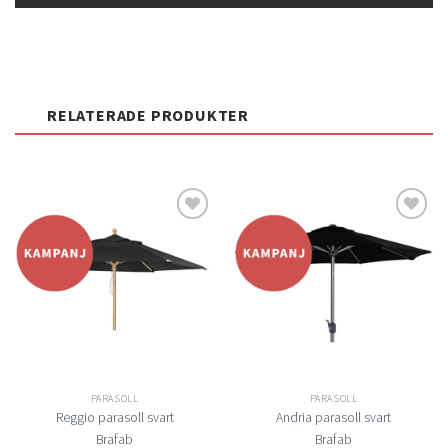
RELATERADE PRODUKTER
Lägg
Lägg
till i
till i
önskelistan
önskelistan
PARASOLL
PARASOLL
Reggio parasoll svart
Andria parasoll svart
Brafab
Brafab