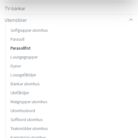
TV-bänkar
Utemöbler
Soffgrupper utomhus
Parasoll
Parasollfot
Loungegrupper
Dynor
Loungefåtöljer
Bänkar utomhus
Utefåtöljer
Matgrupper utomhus
Utomhusbord
Soffbord utomhus
Teakmöbler utomhus
Karmstolar utomhus