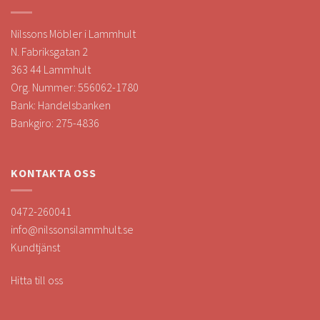
Nilssons Möbler i Lammhult
N. Fabriksgatan 2
363 44 Lammhult
Org. Nummer: 556062-1780
Bank: Handelsbanken
Bankgiro: 275-4836
KONTAKTA OSS
0472-260041
info@nilssonsilammhult.se
Kundtjänst
Hitta till oss