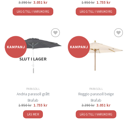
3.390
kr
3.051
kr
1.950
kr
1.755
kr
LÄGG TILL I VARUKORG
LÄGG TILL I VARUKORG
Lägg
Lägg
till i
till i
önskelistan
önskelistan
SLUT I LAGER
PARASOLL
PARASOLL
Andria parasoll grått
Reggio parasoll beige
Brafab
Brafab
1.950
kr
1.755
kr
3.390
kr
3.051
kr
LÄS MER
LÄGG TILL I VARUKORG