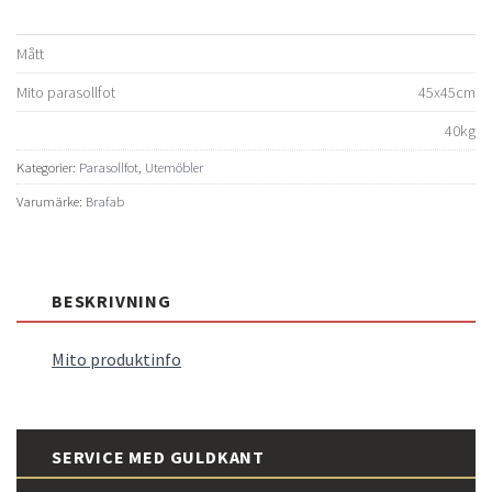
Mått
Mito parasollfot
45x45cm
40kg
Kategorier:
Parasollfot
,
Utemöbler
Varumärke:
Brafab
BESKRIVNING
Mito produktinfo
SERVICE MED GULDKANT