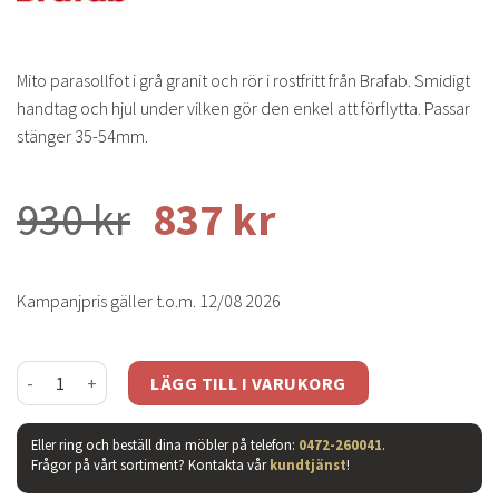
Mito parasollfot i grå granit och rör i rostfritt från Brafab. Smidigt
handtag och hjul under vilken gör den enkel att förflytta. Passar
stänger 35-54mm.
930
kr
837
kr
Kampanjpris gäller t.o.m. 12/08 2026
Mito parasollfot grå granit 40kg mängd
LÄGG TILL I VARUKORG
Eller ring och beställ dina möbler på telefon:
0472-260041
.
Frågor på vårt sortiment? Kontakta vår
kundtjänst
!