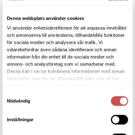
Barbord
Barstolar & Barpallar
Denna webbplats använder cookies
Belysning
Vi använder enhetsidentifierare för att anpassa innehållet
och annonserna till användarna, tillhandahålla funktioner
Bokhyllor
för sociala medier och analysera vår trafik. Vi
Byråer
vidarebefordrar även sådana identifierare och annan
information från din enhet till de sociala medier och
Bäddsoffor
annons- och analysföretag som vi samarbetar med.
Dessa kan i sin tur kombinera informationen med annan
Bänkar & Pallar
information som du har tillhandahållit eller som de har
Fåtöljer
samlat in när du har använt deras tjänster.
Hallmöbler
Samtyckesval
Nödvändig
Inredning
Ljusbelysta Glastavlor
Inställningar
Matbord & Köksbord