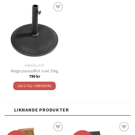
Lägg
till i
önskelistan
PARASOLLFOT
Brage parasollfot svart 35kg
790
kr
LÄGG TILL I VARUKORG
LIKNANDE PRODUKTER