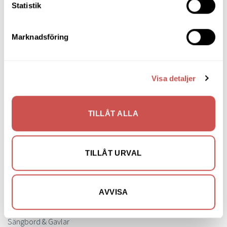
Statistik
Matgrupper
Mattor
Marknadsföring
Möbelvård
Pinnsoffor
Visa detaljer
Prissänkta utställningsmöbler
Soffbord
TILLÅT ALLA
Soffor
Skrivbord
TILLÅT URVAL
Skänkar & Sideboards
Stolar
AVVISA
Sängar
Sängbord & Gavlar