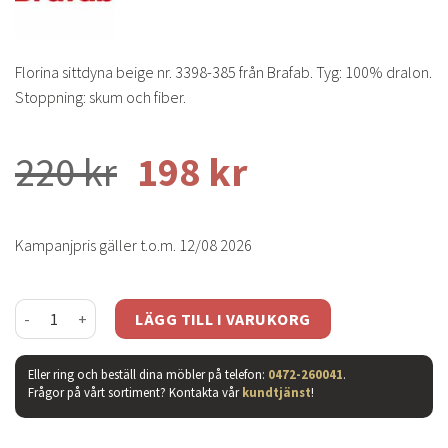
Florina sittdyna beige nr. 3398-385 från Brafab. Tyg: 100% dralon.
Stoppning: skum och fiber.
220
kr
198
kr
Kampanjpris gäller t.o.m. 12/08 2026
Florina sittdyna beige mängd
LÄGG TILL I VARUKORG
Eller ring och beställ dina möbler på telefon:
0472-260041
.
Frågor på vårt sortiment? Kontakta vår
kundtjänst
!