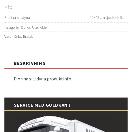
Mått
Florina sittdyna
45x48cm tjocklek 5cm
Kategorier:
Dynor
,
Utemöbler
Varumärke:
Brafab
BESKRIVNING
Florina sittdyna produktinfo
SERVICE MED GULDKANT