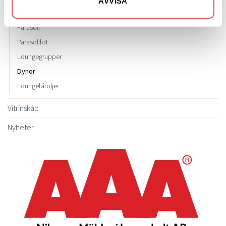
AVVISA
Soffgrupper utomhus
Parasoll
Parasollfot
Loungegrupper
Dynor
Loungefåtöljer
Vitrinskåp
Nyheter