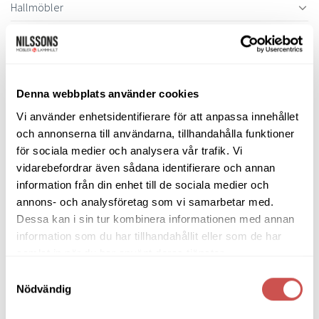
Hallmöbler
Inredning
Ljusbelysta Glastavlor
Matbord & Köksbord
Denna webbplats använder cookies
Matgrupper
Vi använder enhetsidentifierare för att anpassa innehållet
och annonserna till användarna, tillhandahålla funktioner
Mattor
för sociala medier och analysera vår trafik. Vi
vidarebefordrar även sådana identifierare och annan
Möbelvård
information från din enhet till de sociala medier och
Pinnsoffor
annons- och analysföretag som vi samarbetar med.
Dessa kan i sin tur kombinera informationen med annan
Prissänkta utställningsmöbler
information som du har tillhandahållit eller som de har
Soffbord
samlat in när du har använt deras tjänster.
Samtyckesval
Soffor
Nödvändig
Skrivbord