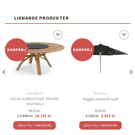
LIKNANDE PRODUKTER
Lägg
Lägg
till i
till i
önskelistan
önskelistan
UTEMÖBLER
PARASOLL
Circus matbord runt 180 inkl.
Reggio parasoll svart
snurrskiva
Brafab
Brafab
17.990
kr
16.191
kr
3.390
kr
3.051
kr
LÄGG TILL I VARUKORG
LÄGG TILL I VARUKORG