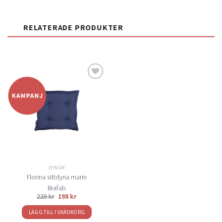
RELATERADE PRODUKTER
Lägg
till i
önskelistan
DYNOR
Florina sittdyna marin
Brafab
220
kr
198
kr
LÄGG TILL I VARUKORG